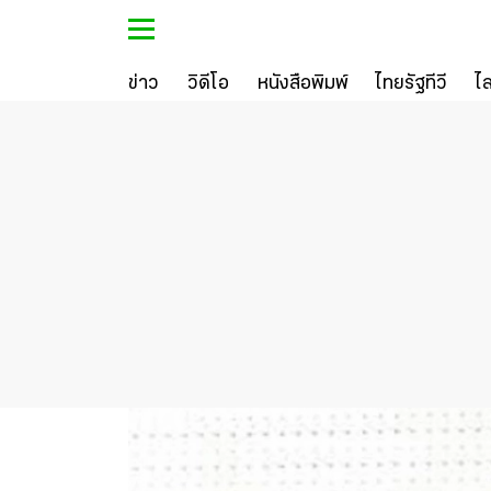
ข่าว
วิดีโอ
หนังสือพิมพ์
ไทยรัฐทีวี
ไ