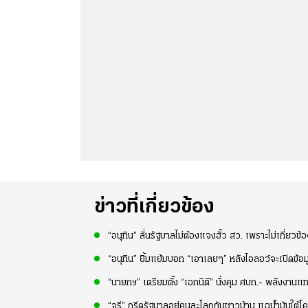
ข่าวที่เกี่ยวข้อง
“อนุทิน” ลั่นรัฐบาลไม่ต้องแจงฮั้ว สว. เพราะไม่เกี่ยวข้
“อนุทิน” ยิ้มแย้มบอก “เอาเลยๆ” หลังไอลอว์จะเปิดข้อมูล
“นายกฯ” เตรียมตั้ง “เอกนิติ” นั่งคุม ศบก.- พลังงาน
“จูรี” กรีดรัฐบาลอยู่คนละโลกกับชาวบ้าน แฉน้ำมันใต