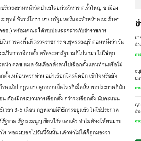
 ที่บริเวณลานหน้าวัดป่าเลไลยก์วรวิหาร ต.รั้วใหญ่ อ.เมือง
ประยุทธ์ จันทร์โอชา นายกรัฐมนตรีและหัวหน้าคณะรักษา
ข
คสช.) พร้อมคณะ ได้พบปะและกล่าวกับข้าราชการ
นาย
บในการลงพื้นที่ตรวจราชการ จ.สุพรรณบุรี ตอนหนึ่งว่า วัน
ร่ว
ว่าจะเป็นการเลือกตั้ง หรือจะหารัฐบาลก็ไปหามา ไม่ใช่ทุก
คว
การ
หน้า คสช.หมด วันเลือกตั้งตนไปเลือกตั้งแทนท่านหรือไม่
อนุ
ตั้งเหมือนพวกท่าน อย่าเลือกใครผิดอีก เข้าใจหรือยัง
มห
โรดแม็ป กฎหมายลูกออกเมื่อไหร่ก็เมื่อนั้น พอประกาศก็นับ
การ
เดือน ต้องมีกระบวนการเลือกตั้ง กว่าจะเลือกตั้ง นับคะแนน
ญาต
ใช้เวลา 3-5 เดือน กฎหมายมีวิธีการอยู่แล้ว ไม่ใช่ประกาศ
ร้า
เผ
งนี้ได้รัฐบาล รัฐธรรมนูญเขียนไว้หมดแล้ว ทำไมต้องให้ตนมาบ
อา
เท่าไร พอผมบอกไปวันนี้วันนั้น แล้วทำไม่ได้ก็ถูกมองว่า