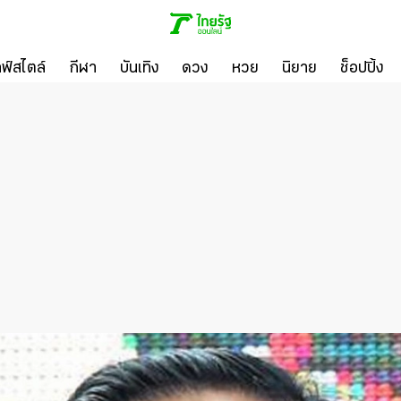
ลฟ์สไตล์
กีฬา
บันเทิง
ดวง
หวย
นิยาย
ช็อปปิ้ง