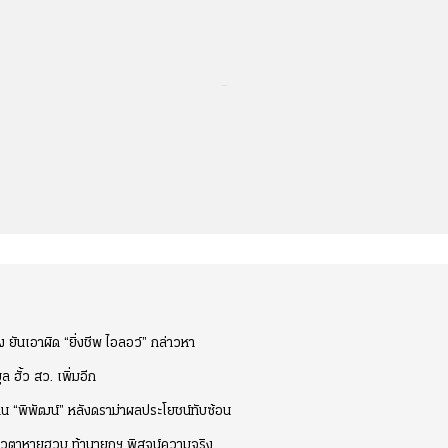
...
อง ยันเอาผิด “ยิ่งชีพ ไอลอว์” กล่าวหา
 ฮั้ว สว. เพิ่มอีก
แทน “พิพัฒน์” หลังดราม่าผลประโยชน์ทับซ้อน
้โควตาหายฮวบ ท้านายกฯ พิสูจน์ความจริง