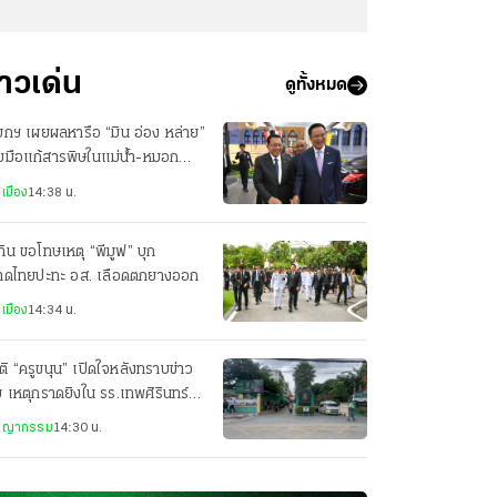
่าวเด่น
ดูทั้งหมด
กฯ เผยผลหารือ “มิน อ่อง หล่าย”
มมือแก้สารพิษในแม่น้ำ-หมอก
ัน-ยาเสพติด
เมือง
14:38 น.
ทิน ขอโทษเหตุ “พีมูฟ” บุก
าดไทยปะทะ อส. เลือดตกยางออก
เมือง
14:34 น.
ิ “ครูขนุน” เปิดใจหลังทราบข่าว
ย เหตุกราดยิงใน รร.เทพศิรินทร์
ยเป็นเสาหลักครอบครัว
ชญากรรม
14:30 น.