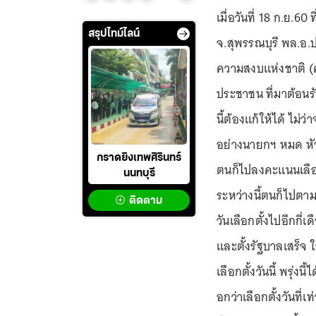
เมื่อวันที่ 18 ก.ย.60
สรุปไทม์ไลน์
จ.สุพรรณบุรี พล.อ.
ความสงบแห่งชาติ (
ประชาชน ที่มาต้อนรั
นี้ต้องแก้ให้ได้ ไม่
อย่างนายกฯ หมด หัว
กราดยิงเทพศิรินทร์
ตนก็ไปลงคะแนนเลือก
นนทบุรี
ระหว่างนี้ตนก็ไปตาม
ติดตาม
วันเลือกตั้งไปอีกกี่
และตั้งรัฐบาลเสร็จ 
เลือกตั้งวันนี้ พรุ่
อกว่าเลือกตั้งวันที่