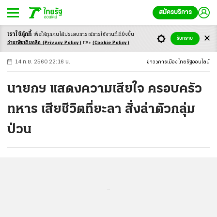
สมัครบริการ
เราใช้คุ้กกี้
เพื่อให้ทุกคนได้ประสบ
การณ์การใช้งานที่ดียิ่งขึ้น
+
ก
ก
-ก
รับทราบ
อ่านเพิ่มเติมคลิก
(Privacy Policy)
และ
(Cookie Policy)
14 ก.ย. 2560 22:16 น.
ข่าว
การเมือง
ไทยรัฐออนไลน์
นายกฯ แสดงความเสียใจ ครอบครัว
ทหาร เสียชีวิตที่ยะลา สั่งล่าตัวกลุ่ม
ป่วน
...