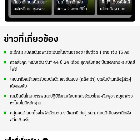
คดี!
ทีมชาติไทยหนืด ชนะ
“มด” วิภาวี เผย
"ซิโก้" เกียรติศักดิ์
ยร์
แต่เหนื่อย! ชุดรอง
สภาพร่างกายดีขึ้น
เสนาเมือง มอง
บ
ยังไม่ผ่าน?
อย่างต่อเนื่อง พร้อม
ว่าการเปิดโอกาสให้
"
พยายามลงสนามให้
แข้งดาวรุ่งลงสนาม
มากขึ้น เพื่อเรียก
อย่างต่อเนื่อง
ความมั่นใจ
ข่าวที่เกี่ยวข้อง
ระทึก! ระเบิดสนั่นอพาร์ตเมนต์ในย่านบรองซ์ เสียชีวิต 1 ราย เจ็บ 15 คน
ศาลสั่งคุก "หมิงเฉิน ซัน" 44 ปี 24 เดือน ซุกคลังแสง ปืนสงคราม-ระเบิดซี
โฟร์
เผยนาทีคนร้ายคาร์บอมบ์หน้า สภ.ตันหยง (หลังเก่า) บุกค้นบ้านหลังรู้ตัวผู้
ต้องสงสัย
กต.ยืนยันไทยเคารพและปฏิบัติตามถ้อยแถลงร่วมฯไทย-กัมพูชา หยุดกล่าว
หาโดยไม่มีหลักฐาน
กลุ่มคนร้ายบุกโรงไฟฟ้าชีวมวล จ.ปัตตานี ข่มขู่ รปภ. ก่อนมีเสียงระเบิดดัง
สนั่น 3 ครั้ง