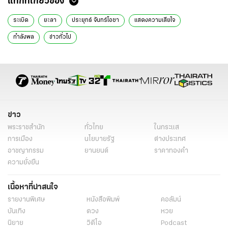
แท็กที่เกี่ยวข้อง
ระเบิด
ยะลา
ประยุทธ์ จันทร์โอชา
แสดงความเสียใจ
กำลังพล
ข่าวทั่วไป
ข่าว
พระราชสำนัก
ทั่วไทย
ในกระแส
การเมือง
นโยบายรัฐ
ต่างประเทศ
อาชญากรรม
ยานยนต์
ราคาทองคำ
ความยั่งยืน
เนื้อหาที่น่าสนใจ
รายงานพิเศษ
หนังสือพิมพ์
คอลัมน์
บันเทิง
ดวง
หวย
นิยาย
วิดีโอ
Podcast