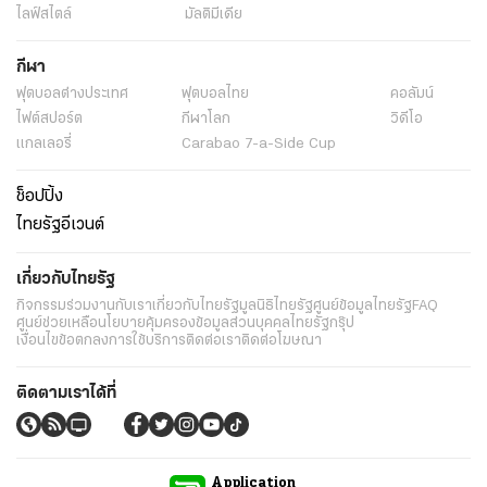
ไลฟ์สไตล์
มัลติมีเดีย
กีฬา
ฟุตบอลต่่างประเทศ
ฟุตบอลไทย
คอลัมน์
ไฟต์สปอร์ต
กีฬาโลก
วิดีโอ
แกลเลอรี่
Carabao 7-a-Side Cup
ช็อปปิ้ง
ไทยรัฐอีเวนต์
เกี่ยวกับไทยรัฐ
กิจกรรม
ร่วมงานกับเรา
เกี่ยวกับไทยรัฐ
มูลนิธิไทยรัฐ
ศูนย์ข้อมูลไทยรัฐ
FAQ
ศูนย์ช่วยเหลือ
นโยบายคุ้มครองข้อมูลส่วนบุคคลไทยรัฐกรุ๊ป
เงื่อนไขข้อตกลงการใช้บริการ
ติดต่อเรา
ติดต่อโฆษณา
ติดตามเราได้ที่
Application