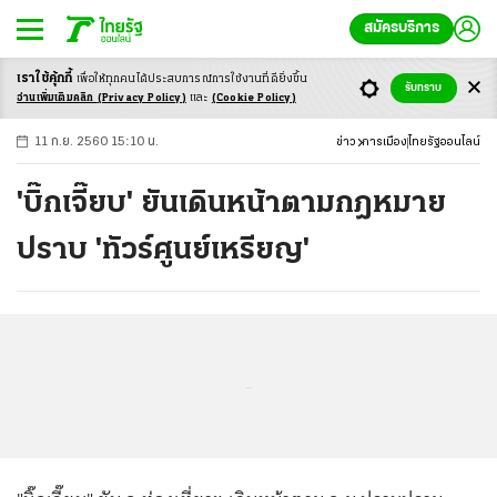
สมัครบริการ
เราใช้คุ้กกี้
เพื่อให้ทุกคนได้ประสบ
การณ์การใช้งานที่ดียิ่งขึ้น
+
ก
ก
-ก
รับทราบ
อ่านเพิ่มเติมคลิก
(Privacy Policy)
และ
(Cookie Policy)
11 ก.ย. 2560 15:10 น.
ข่าว
การเมือง
ไทยรัฐออนไลน์
'บิ๊กเจี๊ยบ' ยันเดินหน้าตามกฎหมาย
ปราบ 'ทัวร์ศูนย์เหรียญ'
...