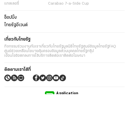
แกลเลอรี่
Carabao 7-a-Side Cup
ช็อปปิ้ง
ไทยรัฐอีเวนต์
เกี่ยวกับไทยรัฐ
กิจกรรม
ร่วมงานกับเรา
เกี่ยวกับไทยรัฐ
มูลนิธิไทยรัฐ
ศูนย์ข้อมูลไทยรัฐ
FAQ
ศูนย์ช่วยเหลือ
นโยบายคุ้มครองข้อมูลส่วนบุคคลไทยรัฐกรุ๊ป
เงื่อนไขข้อตกลงการใช้บริการ
ติดต่อเรา
ติดต่อโฆษณา
ติดตามเราได้ที่
Application
My THAIRATH