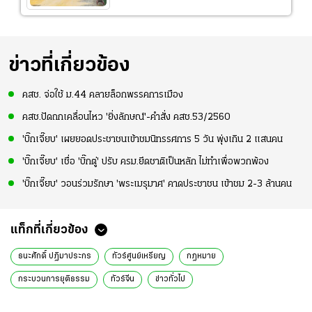
ข่าวที่เกี่ยวข้อง
คสช. จ่อใช้ ม.44 คลายล็อกพรรคการเมือง
คสช.ปัดถกเคลื่อนไหว 'ยิ่งลักษณ์'-คำสั่ง คสช.53/2560
'บิ๊กเจี๊ยบ' เผยยอดประชาชนเข้าชมนิทรรศการ 5 วัน พุ่งเกิน 2 แสนคน
'บิ๊กเจี๊ยบ' เชื่อ 'บิ๊กตู่' ปรับ ครม.ยึดชาติเป็นหลัก ไม่ทำเพื่อพวกพ้อง
'บิ๊กเจี๊ยบ' วอนร่วมรักษา 'พระเมรุมาศ' คาดประชาชน เข้าชม 2-3 ล้านคน
แท็กที่เกี่ยวข้อง
ธนะศักดิ์ ปฏิมาประกร
ทัวร์ศูนย์เหรียญ
กฎหมาย
กระบวนการยุติธรรม
ทัวร์จีน
ข่าวทั่วไป