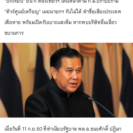
"บิ๊กเจี๊ยบ" ยัน ก.ท่องเที่ยวฯ เดินหน้าตาม ก.ม.ปราบปราม
"ทัวร์ศูนย์เหรียญ" เผยนายกฯ รับไม่ได้ ทำชื่อเสียงประเทศ
เสียหาย พร้อมเปิดรับเบาะแสเพิ่ม หากพบบริษัทอื่นเอี่ยว
ขบวนการ
เมื่อวันที่ 11 ก.ย.60 ที่ทำเนียบรัฐบาล พล.อ.ธนะศักดิ์ ปฏิมา