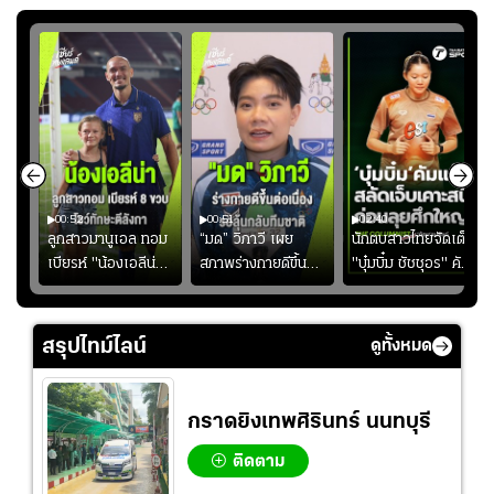
00:52
00:51
02:40
ชนะ
ลูกสาวมานูเอล ทอม
“มด” วิภาวี เผย
นักตบสาวไทยจัดเต็ม
ง
เบียรห์ "น้องเอลีน่า"
สภาพร่างกายดีขึ้น
"บุ๋มบิ๋ม ชัชชุอร" คัม
วัย 8 ขวบ โชว์ตี
อย่างต่อเนื่อง พร้อม
แบ็ก ศึก" SEA V
ลังกาสุดพริ้ว
พยายามลงสนามให้
CUP 2026" เลก
มากขึ้น เพื่อเรียก
สอง!!
สรุปไทม์ไลน์
ดูทั้งหมด
ความมั่นใจ
กราดยิงเทพศิรินทร์ นนทบุรี
ติดตาม