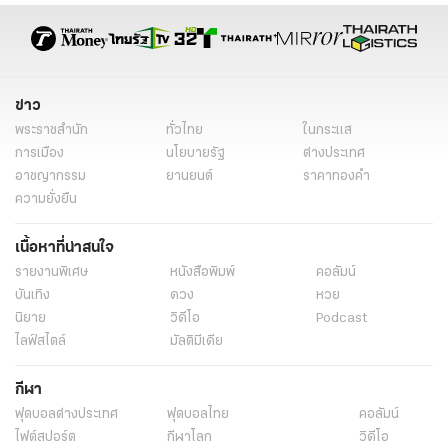
ข่าว
พระราชสำนัก
ทั่วไทย
ในกระแส
การเมือง
นโยบายรัฐ
ต่างประเทศ
อาชญากรรม
ยานยนต์
ราคาทองคำ
ความยั่งยืน
เนื้อหาที่น่าสนใจ
รายงานพิเศษ
หนังสือพิมพ์
คอลัมน์
บันเทิง
ดวง
หวย
นิยาย
วิดีโอ
Podcast
ไลฟ์สไตล์
มัลติมีเดีย
กีฬา
ฟุตบอลต่่างประเทศ
ฟุตบอลไทย
คอลัมน์
ไฟต์สปอร์ต
กีฬาโลก
วิดีโอ