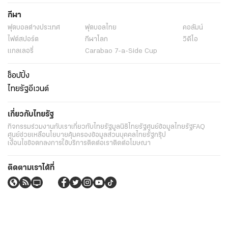
กีฬา
ฟุตบอลต่่างประเทศ
ฟุตบอลไทย
คอลัมน์
ไฟต์สปอร์ต
กีฬาโลก
วิดีโอ
แกลเลอรี่
Carabao 7-a-Side Cup
ช็อปปิ้ง
ไทยรัฐอีเวนต์
เกี่ยวกับไทยรัฐ
กิจกรรม
ร่วมงานกับเรา
เกี่ยวกับไทยรัฐ
มูลนิธิไทยรัฐ
ศูนย์ข้อมูลไทยรัฐ
FAQ
ศูนย์ช่วยเหลือ
นโยบายคุ้มครองข้อมูลส่วนบุคคลไทยรัฐกรุ๊ป
เงื่อนไขข้อตกลงการใช้บริการ
ติดต่อเรา
ติดต่อโฆษณา
ติดตามเราได้ที่
Application
My THAIRATH