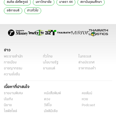
สมคิด เลิศไพฑูรย์
มหาวิทยาลัย
มาตรา 44
สถาบันอุดมศึกษา
อธิการบดี
ข่าวทั่วไป
ข่าว
พระราชสำนัก
ทั่วไทย
ในกระแส
การเมือง
นโยบายรัฐ
ต่างประเทศ
อาชญากรรม
ยานยนต์
ราคาทองคำ
ความยั่งยืน
เนื้อหาที่น่าสนใจ
รายงานพิเศษ
หนังสือพิมพ์
คอลัมน์
บันเทิง
ดวง
หวย
นิยาย
วิดีโอ
Podcast
ไลฟ์สไตล์
มัลติมีเดีย