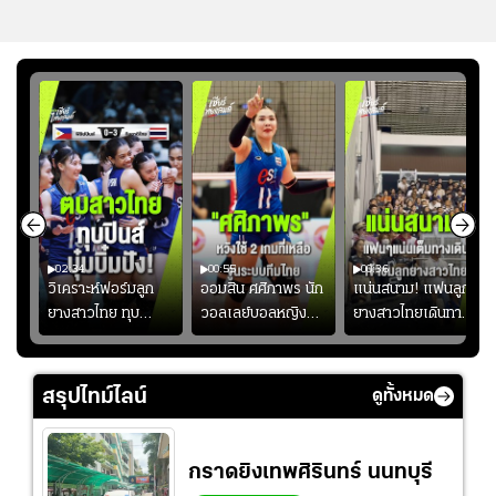
02:34
00:55
00:36
ขิน
วิเคราะห์ฟอร์มลูก
ออมสิน ศศิภาพร นัก
แน่นสนาม! แฟนลูก
วัน
ยางสาวไทย ทุบ
วอลเลย์บอลหญิงทีม
ยางสาวไทยเดินทาง
!
ฟิลิปปินส์ 3-0! "บุ๋ม
ชาติไทย หวังใช้ 2
เข้ามาเชียร์สาวไทย
บิ๋ม" คืนสนามสุดปัง
เกมที่เหลือ ปรับจู
อย่างคึกคัก เพื่อให้
#วอลเลย์บอลชาย
นระบบทีมก่อนลุยชิง
กำลังใจ ก่อนที่สาว
สรุปไทม์ไลน์
ดูทั้งหมด
ทีมชาติไทย
แชมป์เอเชีย
ไทยจะคว้าชัย
กราดยิงเทพศิรินทร์ นนทบุรี