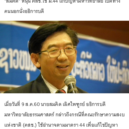
"สมคิด" หนุน คสช.ใช้ ม.44 แก้ปัญหามหาวิทยาลัย เปิดทาง
คนนอกนั่งอธิการบดี
เมื่อวันที่ 9 ส.ค.60 นายสมคิด เลิศไพฑูรย์ อธิการบดี
มหาวิทยาลัยธรรมศาสตร์ กล่าวถึงกรณีที่คณะรักษาความสงบ
แห่งชาติ (คสช.) ใช้อำนาจตามมาตรา 44 เพื่อแก้ไขปัญหา