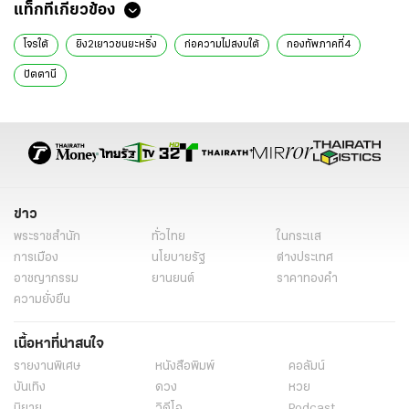
แท็กที่เกี่ยวข้อง
โจรใต้
ยิง2เยาวชนยะหริ่ง
ก่อความไม่สงบใต้
กองทัพภาคที่4
ปัตตานี
ข่าว
พระราชสำนัก
ทั่วไทย
ในกระแส
การเมือง
นโยบายรัฐ
ต่างประเทศ
อาชญากรรม
ยานยนต์
ราคาทองคำ
ความยั่งยืน
เนื้อหาที่น่าสนใจ
รายงานพิเศษ
หนังสือพิมพ์
คอลัมน์
บันเทิง
ดวง
หวย
นิยาย
วิดีโอ
Podcast