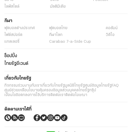
ไลฟ์สไตล์
มัลติมีเดีย
กีฬา
ฟุตบอลต่่างประเทศ
ฟุตบอลไทย
คอลัมน์
ไฟต์สปอร์ต
กีฬาโลก
วิดีโอ
แกลเลอรี่
Carabao 7-a-Side Cup
ช็อปปิ้ง
ไทยรัฐอีเวนต์
เกี่ยวกับไทยรัฐ
กิจกรรม
ร่วมงานกับเรา
เกี่ยวกับไทยรัฐ
มูลนิธิไทยรัฐ
ศูนย์ข้อมูลไทยรัฐ
FAQ
ศูนย์ช่วยเหลือ
นโยบายคุ้มครองข้อมูลส่วนบุคคลไทยรัฐกรุ๊ป
เงื่อนไขข้อตกลงการใช้บริการ
ติดต่อเรา
ติดต่อโฆษณา
ติดตามเราได้ที่