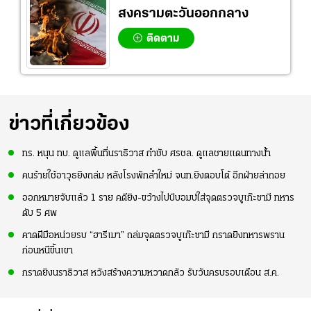
สงครามตะวันออกกลาง
ติดตาม
ข่าวที่เกี่ยวข้อง
ทร. หนุน ทบ. ดูแลพื้นที่นราธิวาส กำชับ ศรชล. ดูแลชายแดนทางน้ำ
คนร้ายใช้อาวุธยิงถล่ม หลังโรงพักลำใหม่ จนท.ยิงตอบโต้ อีกฝ่ายล่าถอย
ออกหมายจับแล้ว 1 ราย คดียิง-ขว้างไปป์บอมบ์ใส่จุดตรวจบูเก๊ะซามี ทหาร
ดับ 5 ศพ
คาดฝีมือหน่วยรบ “ฮารีเมา” ถล่มจุดตรวจบูเก๊ะซามี กราดยิงทหารพราน
ก่อนหนีขึ้นเขา
กราดยิงนราธิวาส หวังสร้างความหวาดกลัว รับวันครบรอบเดือน ส.ค.