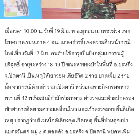
เมื่อเวลา 10.00 น. วันที่ 19 มิ.ย. พ.อ.ยุทธนาม เพชรม่วง รอง
โฆษก กอ.รมน.ภาค 4 สน. แถลงข่าวชี้แจงความคืบหน้ากรณี
ใกล้เที่ยงวันที่ 17 มิ.ย. คนร้ายใช้อาวุธปืนยิงกลุ่มเยาวชนผู้
บริสุทธิ์ อายุระหว่าง 18-19 ปี ขณะหาของป่าในพื้นที่ อ.ยะหริ่ง
จ.ปัตตานี เป็นเหตุให้เยาวชน เสียชีวิต 2 ราย บาดเจ็บ 2 ราย
นั้น จากกรณีดังกล่าว ฉก.ปัตตานี หน่วยเฉพาะกิจกรมทหาร
พรานที่ 42 พร้อมสนธิกำลังร่วมทหาร ตำรวจและฝ่ายปกครอง
เข้าทำการติดตามความเคลื่อนไหว และเข้าตรวจสอบพื้นที่เกิด
เหตุ ปรากฏว่าบริเวณใกล้เคียงจุดเกิดเหตุ พื้นที่บ้านดุซงปา
แยตะวันตก หมู่ 2 ต.ตอหลัง อ.ยะหริ่ง จ.ปัตตานี พบศพเพิ่ม