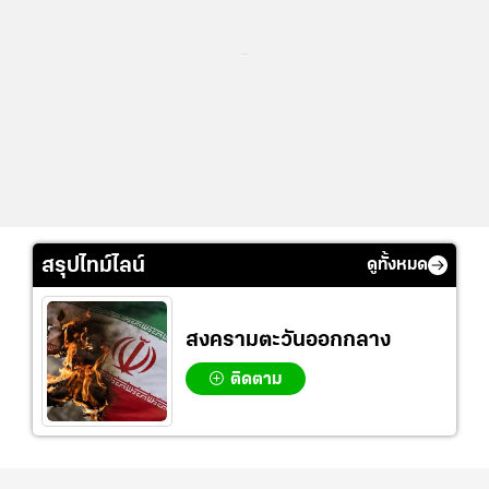
...
สรุปไทม์ไลน์
ดูทั้งหมด
สงครามตะวันออกกลาง
ติดตาม