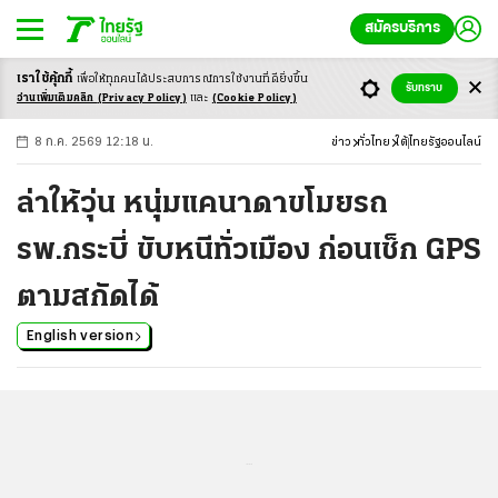
สมัครบริการ
เราใช้คุ้กกี้
เพื่อให้ทุกคนได้ประสบ
การณ์การใช้งานที่ดียิ่งขึ้น
+
ก
ก
-ก
รับทราบ
อ่านเพิ่มเติมคลิก
(Privacy Policy)
และ
(Cookie Policy)
8 ก.ค. 2569 12:18 น.
ข่าว
ทั่วไทย
ใต้
ไทยรัฐออนไลน์
ล่าให้วุ่น หนุ่มแคนาดาขโมยรถ
รพ.กระบี่ ขับหนีทั่วเมือง ก่อนเช็ก GPS
ตามสกัดได้
English version
...