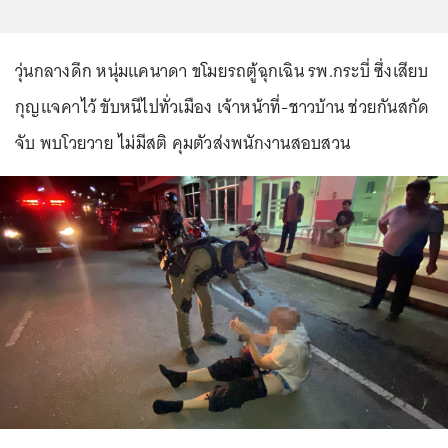
วุ่นกลางดึก หนุ่มแคนาดา ขโมยรถตู้ฉุกเฉิน รพ.กระบี่ ซึ่งเสียบ
กุญแจคาไว้ ขับหนีไปทั่วเมือง เจ้าหน้าที่-ชาวบ้าน ช่วยกันสกัด
จับ พบโวยวาย ไม่มีสติ คุมตัวส่งพนักงานสอบสวน