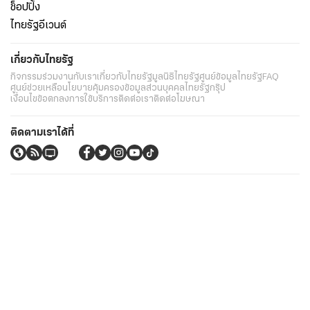
ช็อปปิ้ง
ไทยรัฐอีเวนต์
เกี่ยวกับไทยรัฐ
กิจกรรม
ร่วมงานกับเรา
เกี่ยวกับไทยรัฐ
มูลนิธิไทยรัฐ
ศูนย์ข้อมูลไทยรัฐ
FAQ
ศูนย์ช่วยเหลือ
นโยบายคุ้มครองข้อมูลส่วนบุคคลไทยรัฐกรุ๊ป
เงื่อนไขข้อตกลงการใช้บริการ
ติดต่อเรา
ติดต่อโฆษณา
ติดตามเราได้ที่
Application
My THAIRATH