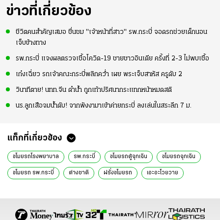
ข่าวที่เกี่ยวข้อง
ชีวิตคนสำคัญเสมอ ชื่นชม "เจ้าหน้าที่สาว" รพ.กระบี่ จอดรถช่วยเด็กนอน
เจ็บข้างทาง
รพ.กระบี่ แจงผลตรวจเชื้อโควิด-19 ชายชาวอินเดีย ครั้งที่ 2-3 ไม่พบเชื้อ
เก๋งเฉี่ยว รถเจ้าคณะกระบี่พลิกคว่ำ เผย พระเจ็บสาหัส ครูดับ 2
วินาทีตาย! นทท.จีน ดำน้ำ ถูกเท้าปริศนากระแทกหน้าหมดสติ
นร.ลูกเสือจมน้ำดับ! จากพังงามาเข้าค่ายกระบี่ ลงเล่นในสระลึก 7 ม.
แท็กที่เกี่ยวข้อง
ขโมยรถโรงพยาบาล
รพ.กระบี่
ขโมยรถตู้ฉุกเฉิน
ขโมยรถฉุกเฉิน
ขโมยรถ รพ.กระบี่
ต่างชาติ
ฝรั่งขโมยรถ
เอะอะโวยวาย
รถตู้โรงพยาบาล
ช่วยกันจับกุม
ขับรถหนี
สกัดจับ
ข่าววันนี้
ข่าวทั่วไทย