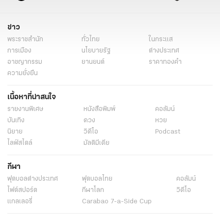
ข่าว
พระราชสำนัก
ทั่วไทย
ในกระแส
การเมือง
นโยบายรัฐ
ต่างประเทศ
อาชญากรรม
ยานยนต์
ราคาทองคำ
ความยั่งยืน
เนื้อหาที่น่าสนใจ
รายงานพิเศษ
หนังสือพิมพ์
คอลัมน์
บันเทิง
ดวง
หวย
นิยาย
วิดีโอ
Podcast
ไลฟ์สไตล์
มัลติมีเดีย
กีฬา
ฟุตบอลต่่างประเทศ
ฟุตบอลไทย
คอลัมน์
ไฟต์สปอร์ต
กีฬาโลก
วิดีโอ
แกลเลอรี่
Carabao 7-a-Side Cup