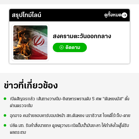
สรุปไทม์ไลน์
ดูทั้งหมด
สงครามตะวันออกกลาง
ติดตาม
ข่าวที่เกี่ยวข้อง
เปิดสัญจรแล้ว เส้นทางวางบึม-ยิงทหารพรานดับ 5 ศพ "ตันหยงมัส" ตั้ง
ด่านตรวจเข้ม
อุกอาจ คนร้ายลอบคาร์บอมบ์หน้า สภ.ตันหยง นราธิวาส โชคดีไร้เจ็บ-ตาย
ปลัด มท. รับคำสั่งนายกฯ ดูเหตุวางระเบิดปั๊มน้ำมันยะลา ให้กำลังใจผู้ได้รับ
ผลกระทบ