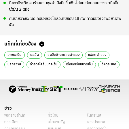
ปัตตานีระทึก คนร้ายสวมชุดดำ ยิงปืนขึ้นฟ้า-ไล่คน ก่อนลอบวางระเบิดปั๊ม
น้ำมัน 2 แห่ง
คนร้ายวางระเบิด ถนนหลวงโคลอมเบียดับ 19 ศพ คาดฝีมือเจ้าพ่อยาเสพ
ติด
แท็กที่เกี่ยวข้อง
วางระเบิด
ระเบิด
ระเบิดข้างแฟลตตำรวจ
แฟลตตำรวจ
นราธิวาส
ตำรวจได้รับบาดเจ็บ
เด็กนักเรียนบาดเจ็บ
วัตถุระเบิด
เหตุการณ์ความไม่สงบ
ข่าว
พระราชสำนัก
ทั่วไทย
ในกระแส
การเมือง
นโยบายรัฐ
ต่างประเทศ
อาชญากรรม
ยานยนต์
ราคาทองคำ