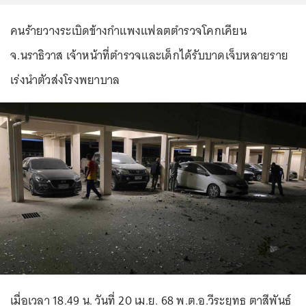
คนร้ายวางระเบิดข้างกำแพงแฟลตตำรวจโคกเคียน
จ.นราธิวาส เจ้าหน้าที่ตำรวจและเด็กได้รับบาดเจ็บหลายราย
เร่งนำตัวส่งโรงพยาบาล
เมื่อเวลา 18.49 น. วันที่ 20 เม.ย. 68 พ.ต.อ.วีระยุทธ ตาสีพันธ์