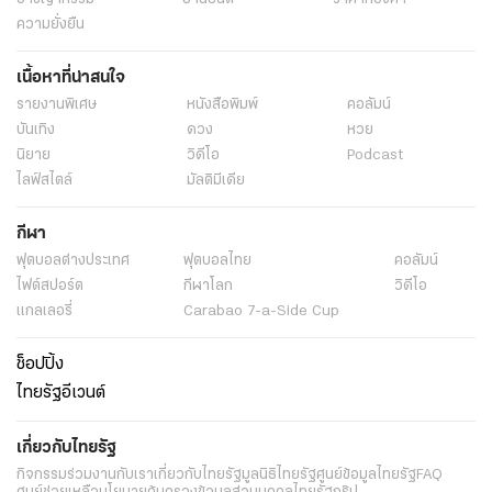
ความยั่งยืน
เนื้อหาที่น่าสนใจ
รายงานพิเศษ
หนังสือพิมพ์
คอลัมน์
บันเทิง
ดวง
หวย
นิยาย
วิดีโอ
Podcast
ไลฟ์สไตล์
มัลติมีเดีย
กีฬา
ฟุตบอลต่่างประเทศ
ฟุตบอลไทย
คอลัมน์
ไฟต์สปอร์ต
กีฬาโลก
วิดีโอ
แกลเลอรี่
Carabao 7-a-Side Cup
ช็อปปิ้ง
ไทยรัฐอีเวนต์
เกี่ยวกับไทยรัฐ
กิจกรรม
ร่วมงานกับเรา
เกี่ยวกับไทยรัฐ
มูลนิธิไทยรัฐ
ศูนย์ข้อมูลไทยรัฐ
FAQ