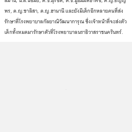
สมาน, น.ส.นัซมีย์, ด.ช.มุรซิด, ด.ช.มูฮัมมัดฮาฟิซ, ด.ญ.ธัญญ
พร, ด.ญ.ชาลิสา, ด.ญ.ฮานานี และยังมีเด็กอีกหลายคนที่ส่ง
รักษาที่โรงพยาบาลกัลยาณิวัฒนาการุณ ซึ่งเจ้าหน้าที่จะส่งตัว
เด็กทั้งหมดมารักษาตัวที่โรงพยาบาลนราธิวาสราชนครินทร์.
...