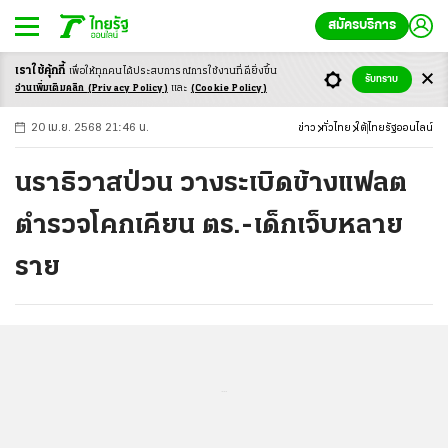
สมัครบริการ
เราใช้คุ้กกี้
เพื่อให้ทุกคนได้ประสบ
การณ์การใช้งานที่ดียิ่งขึ้น
+
ก
ก
-ก
รับทราบ
อ่านเพิ่มเติมคลิก
(Privacy Policy)
และ
(Cookie Policy)
20 เม.ย. 2568 21:46 น.
ข่าว
ทั่วไทย
ใต้
ไทยรัฐออนไลน์
นราธิวาสป่วน วางระเบิดข้างแฟลต
ตำรวจโคกเคียน ตร.-เด็กเจ็บหลาย
ราย
...