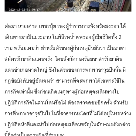
ต่อมา นายเศวต เพชรนุ้ย รองผู้ว่าราชการจังหวัดสงขลา ได้
เดินทางมาเป็นประธาน ในพิธีรดน้ำศพของผู้เสียชีวิตทั้ง 2
ราย พร้อมเผยว่า สำหรับตัวของผู้ก่อเหตุยืนยันว่า เป็นอาสา
สมัครรักษาดินแดนจริง โดยสังกัดกองร้อยอาสารักษาดิน
แดนอำเภอหาดใหญ่ ซึ่งในส่วนของการพกพาอาวุธปืนนั้น มี
กฎข้อบังคับอยู่ชัดเจนว่า สามารถที่จะพกพาได้เฉพาะใช้ใน
ภารกิจเท่านั้น ซึ่งก่อนเกิดเหตุทางผู้ก่อเหตุจะเดินทางไป
ปฏิบัติภารกิจในส่วนใดหรือไม่ ต้องตรวจสอบอีกครั้ง สำหรับ
การที่พกพาอาวุธปืนไปในที่สาธารณะโดยที่ไม่ได้อยู่ในระหว่าง
ปฏิบัติหน้าที่และนำไปก่อเหตุสะเทือนขวัญในลักษณะดังกล่าว
นี้ถือว่าเป็นความผิดที่ร้ายแรง