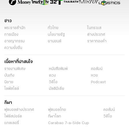
ข่าว
พระราชสำนัก
ทั่วไทย
ในกระแส
การเมือง
นโยบายรัฐ
ต่างประเทศ
อาชญากรรม
ยานยนต์
ราคาทองคำ
ความยั่งยืน
เนื้อหาที่น่าสนใจ
รายงานพิเศษ
หนังสือพิมพ์
คอลัมน์
บันเทิง
ดวง
หวย
นิยาย
วิดีโอ
Podcast
ไลฟ์สไตล์
มัลติมีเดีย
กีฬา
ฟุตบอลต่่างประเทศ
ฟุตบอลไทย
คอลัมน์
ไฟต์สปอร์ต
กีฬาโลก
วิดีโอ
แกลเลอรี่
Carabao 7-a-Side Cup