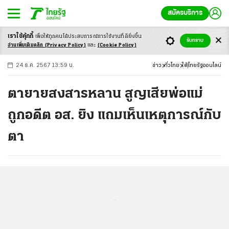
สมัครบริการ
เราใช้คุ้กกี้
เพื่อให้ทุกคนได้ประสบ
การณ์การใช้งานที่ดียิ่งขึ้น
+
ก
ก
-ก
รับทราบ
อ่านเพิ่มเติมคลิก
(Privacy Policy)
และ
(Cookie Policy)
24 ธ.ค. 2567 13:59 น.
ข่าว
ทั่วไทย
ใต้
ไทยรัฐออนไลน์
ตายายสงสารหลาน สูญเสียพ่อแม่
ถูกอดีต อส. ยิง แถมเห็นเหตุการณ์กับ
ตา
...