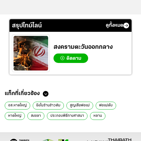
สรุปไทม์ไลน์
ดูทั้งหมด
สงครามตะวันออกกลาง
ติดตาม
แท็กที่เกี่ยวข้อง
อส.หาดใหญ่
ยิงในร้านข้าวต้ม
สูญเสียพ่อแม่
พ่อแม่ดับ
หาดใหญ่
สงขลา
ประกอบพิธีทางศาสนา
หลาน
สวดพระอภิธรรม
ข่าววันนี้
ข่าวทั่วไทย