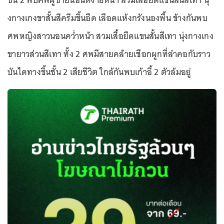
ชั้น 2 พบศพผู้ชายนอนหงายหน้า สวมเสื้อยืดแขนสั้นสีเทา นุ่
งกางเกงขาสั้นสีครีมขึ้นอืด เลือดแห้งกรังนองพื้น ข้างกันพบ
ศพหญิงสาวนอนคว่ำหน้า สวมเสื้อยืดแขนสั้นสีเทา นุ่งกางเกง
ขายาวส่วนสีเทา ทั้ง 2 ศพมีสายคล้ายเชือกผูกที่ลำคอกับราว
บันไดทางขึ้นชั้น 2 เสียชีวิต ใกล้กันพบเก้าอี้ 2 ตัวล้มอยู่