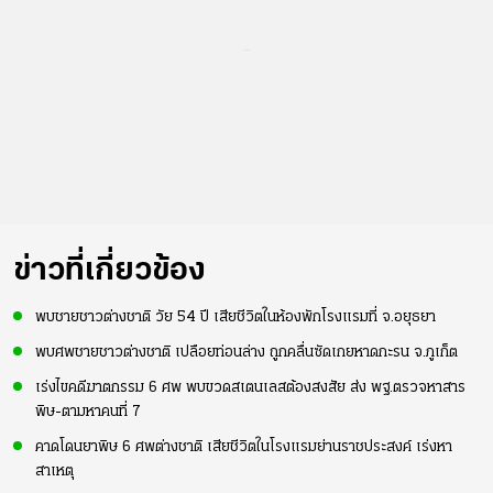
...
ข่าวที่เกี่ยวข้อง
พบชายชาวต่างชาติ วัย 54 ปี เสียชีวิตในห้องพักโรงแรมที่ จ.อยุธยา
พบศพชายชาวต่างชาติ เปลือยท่อนล่าง ถูกคลื่นซัดเกยหาดกะรน จ.ภูเก็ต
เร่งไขคดีฆาตกรรม 6 ศพ พบขวดสเตนเลสต้องสงสัย ส่ง พฐ.ตรวจหาสาร
พิษ-ตามหาคนที่ 7
คาดโดนยาพิษ 6 ศพต่างชาติ เสียชีวิตในโรงแรมย่านราชประสงค์ เร่งหา
สาเหตุ