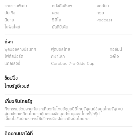
รายงานพิเศษ
หนังสือพิมพ์
คอลัมน์
บันเทิง
ดวง
หวย
นิยาย
วิดีโอ
Podcast
ไลฟ์สไตล์
มัลติมีเดีย
กีฬา
ฟุตบอลต่่างประเทศ
ฟุตบอลไทย
คอลัมน์
ไฟต์สปอร์ต
กีฬาโลก
วิดีโอ
แกลเลอรี่
Carabao 7-a-Side Cup
ช็อปปิ้ง
ไทยรัฐอีเวนต์
เกี่ยวกับไทยรัฐ
กิจกรรม
ร่วมงานกับเรา
เกี่ยวกับไทยรัฐ
มูลนิธิไทยรัฐ
ศูนย์ข้อมูลไทยรัฐ
FAQ
ศูนย์ช่วยเหลือ
นโยบายคุ้มครองข้อมูลส่วนบุคคลไทยรัฐกรุ๊ป
เงื่อนไขข้อตกลงการใช้บริการ
ติดต่อเรา
ติดต่อโฆษณา
ติดตามเราได้ที่