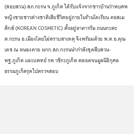
(สอบสวน) สภ.กะรน จ.ภูเก็ต ได้รับแจ้งจากชาวบ้านว่าพบศพ
หญิงชายชาวต่างชาติเสียชีวิตอยู่ภายในร้านโคเรียน คอสเม
ติกส์ (KOREAN COSMETIC) ตั้งอยู่อาคารริม ถนนกะตะ
ต.กะรน อ.เมืองโดยไม่ทราบสาเหตุ จึงพร้อมด้วย พ.ต.อ.คุณ
เดช ณ หนองคาย ผกก.สภ.กะรนนำกำลังชุดสืบสวน-
พฐ.ภูเก็ต และแพทย์ รพ.วชิระภูเก็ต ตลอดจนมูลนิธิกุศล
ธรรมภูเก็ตรุดไปตรวจสอบ
...