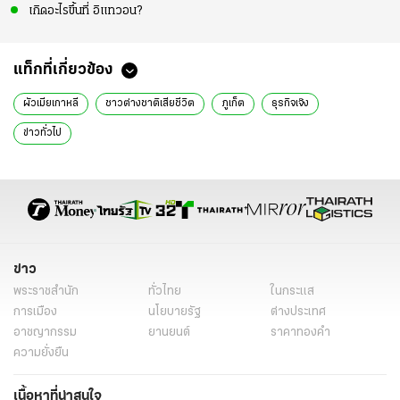
เกิดอะไรขึ้นที่ อิแทวอน?
แท็กที่เกี่ยวข้อง
ผัวเมียเกาหลี
ชาวต่างชาติเสียชีวิต
ภูเก็ต
ธุรกิจเจ๊ง
ข่าวทั่วไป
ข่าว
พระราชสำนัก
ทั่วไทย
ในกระแส
การเมือง
นโยบายรัฐ
ต่างประเทศ
อาชญากรรม
ยานยนต์
ราคาทองคำ
ความยั่งยืน
เนื้อหาที่น่าสนใจ