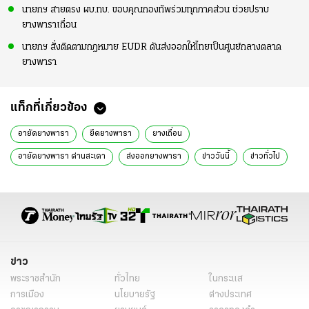
นายกฯ สายตรง ผบ.ทบ. ขอบคุณกองทัพร่วมทุกภาคส่วน ช่วยปราบ
ยางพาราเถื่อน
นายกฯ สั่งติดตามกฎหมาย EUDR ดันส่งออกให้ไทยเป็นศูนย์กลางตลาด
ยางพารา
แท็กที่เกี่ยวข้อง
อายัดยางพารา
ยึดยางพารา
ยางเถื่อน
อายัดยางพารา ด่านสะเดา
ส่งออกยางพารา
ข่าววันนี้
ข่าวทั่วไป
ข่าว
พระราชสำนัก
ทั่วไทย
ในกระแส
การเมือง
นโยบายรัฐ
ต่างประเทศ