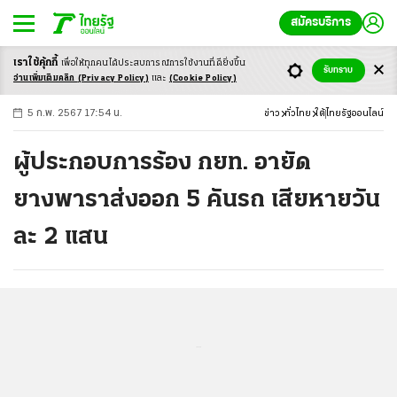
สมัครบริการ
เราใช้คุ้กกี้
เพื่อให้ทุกคนได้ประสบ
การณ์การใช้งานที่ดียิ่งขึ้น
+
ก
ก
-ก
รับทราบ
อ่านเพิ่มเติมคลิก
(Privacy Policy)
และ
(Cookie Policy)
5 ก.พ. 2567 17:54 น.
ข่าว
ทั่วไทย
ใต้
ไทยรัฐออนไลน์
ผู้ประกอบการร้อง กยท. อายัด
ยางพาราส่งออก 5 คันรถ เสียหายวัน
ละ 2 แสน
...