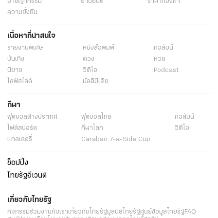
อาชญากรรม
ยานยนต์
ราคาทองคำ
ความยั่งยืน
เนื้อหาที่น่าสนใจ
รายงานพิเศษ
หนังสือพิมพ์
คอลัมน์
บันเทิง
ดวง
หวย
นิยาย
วิดีโอ
Podcast
ไลฟ์สไตล์
มัลติมีเดีย
กีฬา
ฟุตบอลต่่างประเทศ
ฟุตบอลไทย
คอลัมน์
ไฟต์สปอร์ต
กีฬาโลก
วิดีโอ
แกลเลอรี่
Carabao 7-a-Side Cup
ช็อปปิ้ง
ไทยรัฐอีเวนต์
เกี่ยวกับไทยรัฐ
กิจกรรม
ร่วมงานกับเรา
เกี่ยวกับไทยรัฐ
มูลนิธิไทยรัฐ
ศูนย์ข้อมูลไทยรัฐ
FAQ