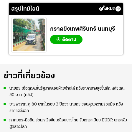
สรุปไทม์ไลน์
ดูทั้งหมด
กราดยิงเทพศิรินทร์ นนทบุรี
ติดตาม
ข่าวที่เกี่ยวข้อง
นายกฯ เชื่อทุกคนในรัฐบาลตอบฝ่ายค้านได้ หวังราคายางสูงขึ้นอีก หลังแตะ
90 บาท (คลิป)
ยางพาราทะลุ 80 บาทในรอบ 3 ปีกว่า นายกฯ ขอบคุณความร่วมมือ หวัง
ราคาดีขึ้นอีก
ก.เกษตร-มิชลิน ร่วมหารือขับเคลื่อนยางไทย รับกฎระเบียบ EUDR ยกระดับ
สู่ตลาดโลก