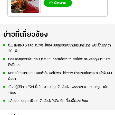
ติดตาม
ข่าวที่เกี่ยวข้อง
น.1 สั่งสอบ 5 เสือ สน.พระโขนง ปมบุกจับผับย่านศรีนครินทร์ พบเด็กต่ำกว่า
20 เพียบ
ปกครองบุกจับผับเถื่อนบุรีรัมย์ ปล่อยเด็กเที่ยว แต่ไม่พบสิ่งผิดกฎหมาย รวม
ถึงฉี่ม่วง
ผกก.เมืองขอนแก่น เผยกำลังพลไม่พอ มีข่าวรั่ว ประสานสืบภาค 4 เข้าจับผับ
มั่วยา
เปิดปฏิบัติการ "24 นี้เลิกเมานะ" บุกจับผับดังสุพรรณฯ พบยา-อาวุธ-เด็ก
เพียบ
เด้ง ผบก.ปทุมธานี เซ่นจับผับดังรังสิต นักเที่ยวฉี่ม่วงเพียบ