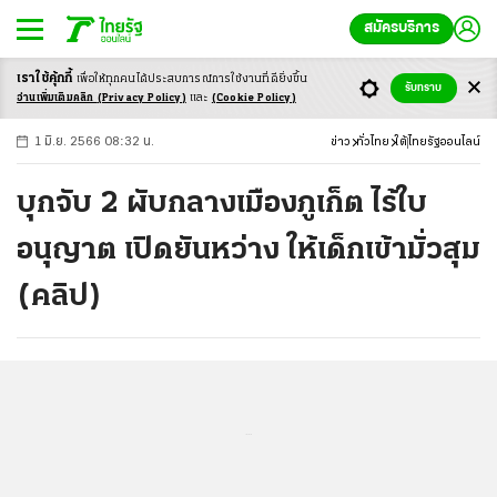
สมัครบริการ
เราใช้คุ้กกี้
เพื่อให้ทุกคนได้ประสบ
การณ์การใช้งานที่ดียิ่งขึ้น
+
ก
ก
-ก
รับทราบ
อ่านเพิ่มเติมคลิก
(Privacy Policy)
และ
(Cookie Policy)
1 มิ.ย. 2566 08:32 น.
ข่าว
ทั่วไทย
ใต้
ไทยรัฐออนไลน์
บุกจับ 2 ผับกลางเมืองภูเก็ต ไร้ใบ
อนุญาต เปิดยันหว่าง ให้เด็กเข้ามั่วสุม
(คลิป)
...