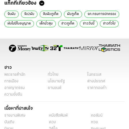
แท็กที่เกี่ยวข้อง
จับผับ
จับ2ผับ
จับผับภูเก็ต
ผับภูเก็ต
ฉก.กรมการปกครอง
ผับไม่มีใบอนุญาต
เด็กมั่วสุม
ข่าวภูเก็ต
ข่าววันนี้
ข่าวทั่วไป
ข่าว
พระราชสำนัก
ทั่วไทย
ในกระแส
การเมือง
นโยบายรัฐ
ต่างประเทศ
อาชญากรรม
ยานยนต์
ราคาทองคำ
ความยั่งยืน
เนื้อหาที่น่าสนใจ
รายงานพิเศษ
หนังสือพิมพ์
คอลัมน์
บันเทิง
ดวง
หวย
นิยาย
วิดีโอ
Podcast