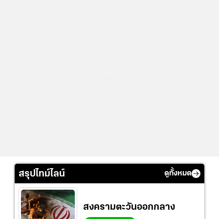
...
สรุปไทม์ไลน์
ดูทั้งหมด
สงครามตะวันออกกลาง