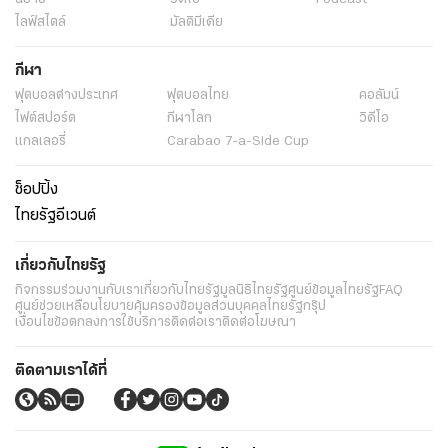
ไลฟ์สไตล์
มัลติมีเดีย
กีฬา
ฟุตบอลต่่างประเทศ
ฟุตบอลไทย
คอลัมน์
ไฟต์สปอร์ต
กีฬาโลก
วิดีโอ
แกลเลอรี่
Carabao 7-a-Side Cup
ช็อปปิ้ง
ไทยรัฐอีเวนต์
เกี่ยวกับไทยรัฐ
กิจกรรม
ร่วมงานกับเรา
เกี่ยวกับไทยรัฐ
มูลนิธิไทยรัฐ
ศูนย์ข้อมูลไทยรัฐ
FAQ
ศูนย์ช่วยเหลือ
นโยบายคุ้มครองข้อมูลส่วนบุคคลไทยรัฐกรุ๊ป
เงื่อนไขข้อตกลงการใช้บริการ
ติดต่อเรา
ติดต่อโฆษณา
ติดตามเราได้ที่