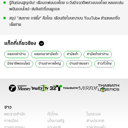
รู้ทันก่อนสูญเงิน! เตือนแฟนบอลไทย ระวังมิจฉาชีพช่วงบอลโลก หลอกเล่น
พนันออนไลน์–ส่งลิงก์เถื่อนดูบอล
สรุป "สมชาย แซ่ตั้ง" คือใคร เตือนภัยโฆษณาบน YouTube ห้ามหลงเชื่อ
เด็ดขาด
แท็กที่เกี่ยวข้อง
หลอกเช่าบ้าน
หลอกเอาค่ามัดจำ
ค่ามัดจำ
ค่ามัดจำเช่าบ้าน
มิจฉาชีพออนไลน์
บ้านเช่าหาดใหญ่
บ้านเช่าสงขลา
ข่าวทั่วไทย
ข่าว
พระราชสำนัก
ทั่วไทย
ในกระแส
การเมือง
นโยบายรัฐ
ต่างประเทศ
อาชญากรรม
ยานยนต์
ราคาทองคำ