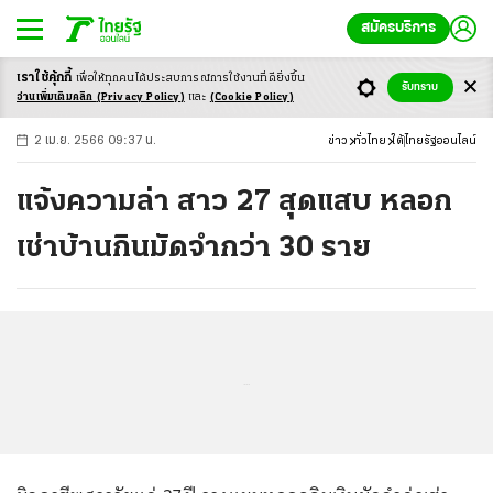
สมัครบริการ
เราใช้คุ้กกี้
เพื่อให้ทุกคนได้ประสบ
การณ์การใช้งานที่ดียิ่งขึ้น
+
ก
ก
-ก
รับทราบ
อ่านเพิ่มเติมคลิก
(Privacy Policy)
และ
(Cookie Policy)
2 เม.ย. 2566 09:37 น.
ข่าว
ทั่วไทย
ใต้
ไทยรัฐออนไลน์
แจ้งความล่า สาว 27 สุดแสบ หลอก
เช่าบ้านกินมัดจำกว่า 30 ราย
...