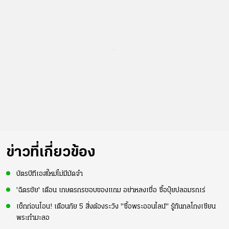
...
ข่าวที่เกี่ยวข้อง
บัตรบีทีเอสใหม่ไม่มีมัดจำ
'ฉัตรชัย' เตือน เกษตรกรชอบของแถม อย่าหลงเชื่อ ซื้อปุ๋ยปลอมรถเร่
เช็กก่อนโอน! เตือนภัย 5 สิ่งต้องระวัง "ซื้อพระออนไลน์" รู้ทันกลโกงเซียน
พระกำมะลอ