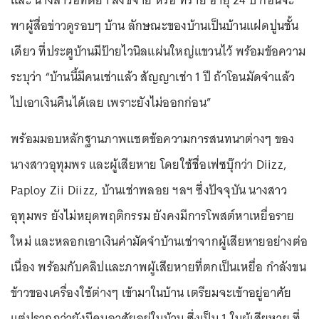
และ นางสาวอทิตยา สังขจาย หรือ ทราย อายุ 24 ปี ก่อนจะ
พาผู้สื่อข่าวดูรอบๆ บ้าน ลักษณะของบ้านเป็นบ้านแฝดปูนชั้น
เดียว ที่ประตูบ้านมีป้ายไวนิลแผ่นใหญ่แขวนไว้ พร้อมข้อความ
ระบุว่า “บ้านนี้มีคนเช่าแล้ว สัญญาเช่า 1 ปี ถ้าโอนมัดจำแล้ว
ไปเอาเงินคืนได้เลย เพราะยังไม่ออกก่อน”
พร้อมมอบหลักฐานภาพแชตข้อความการสนทนาต่างๆ ของ
นางสาวอุทุมพร และผู้เสียหาย โดยใช้ชื่อเฟซบุ๊กว่า Diizz,
Paploy Zii Diizz, บ้านเช่าพลอย ฯลฯ ซึ่งปัจจุบัน นางสาว
อุทุมพร ยังไม่หยุดพฤติกรรม ยังคงมีการโพสต์หาเหยื่อราย
ใหม่ และหลอกเอาเงินค่ามัดจำบ้านเช่าจากผู้เสียหายอย่างต่อ
เนื่อง พร้อมกับคลิปและภาพผู้เสียหายที่ตกเป็นเหยื่อ กำลังขน
ข้าวของเครื่องใช้ต่างๆ เข้ามาในบ้าน เตรียมจะเข้าอยู่อาศัย
แต่ปรากฏว่ายังมีคนอาศัยอยู่ในบ้าน ซึ่งเป็น 1 ในผู้เสียหาย ที่