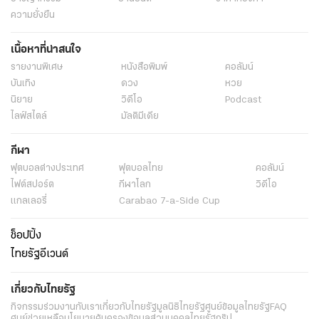
ความยั่งยืน
เนื้อหาที่น่าสนใจ
รายงานพิเศษ
หนังสือพิมพ์
คอลัมน์
บันเทิง
ดวง
หวย
นิยาย
วิดีโอ
Podcast
ไลฟ์สไตล์
มัลติมีเดีย
กีฬา
ฟุตบอลต่่างประเทศ
ฟุตบอลไทย
คอลัมน์
ไฟต์สปอร์ต
กีฬาโลก
วิดีโอ
แกลเลอรี่
Carabao 7-a-Side Cup
ช็อปปิ้ง
ไทยรัฐอีเวนต์
เกี่ยวกับไทยรัฐ
กิจกรรม
ร่วมงานกับเรา
เกี่ยวกับไทยรัฐ
มูลนิธิไทยรัฐ
ศูนย์ข้อมูลไทยรัฐ
FAQ
ศูนย์ช่วยเหลือ
นโยบายคุ้มครองข้อมูลส่วนบุคคลไทยรัฐกรุ๊ป