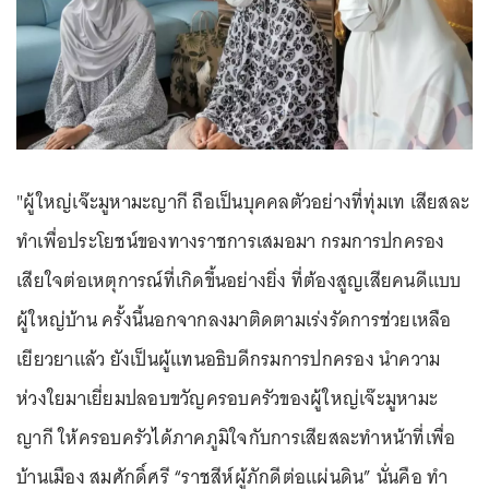
"ผู้ใหญ่เจ๊ะมูหามะญากี ถือเป็นบุคคลตัวอย่างที่ทุ่มเท เสียสละ
ทำเพื่อประโยชน์ของทางราชการเสมอมา กรมการปกครอง
เสียใจต่อเหตุการณ์ที่เกิดขึ้นอย่างยิ่ง ที่ต้องสูญเสียคนดีแบบ
ผู้ใหญ่บ้าน ครั้งนี้นอกจากลงมาติดตามเร่งรัดการช่วยเหลือ
เยียวยาแล้ว ยังเป็นผู้แทนอธิบดีกรมการปกครอง นำความ
ห่วงใยมาเยี่ยมปลอบขวัญครอบครัวของผู้ใหญ่เจ๊ะมูหามะ
ญากี ให้ครอบครัวได้ภาคภูมิใจกับการเสียสละทำหน้าที่เพื่อ
บ้านเมือง สมศักดิ์ศรี “ราชสีห์ผู้ภักดีต่อแผ่นดิน” นั่นคือ ทำ