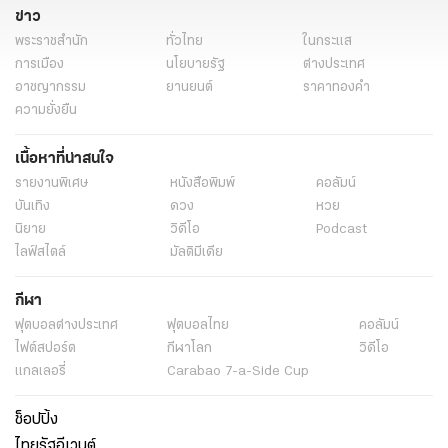
ข่าว
พระราชสำนัก
ทั่วไทย
ในกระแส
การเมือง
นโยบายรัฐ
ต่างประเทศ
อาชญากรรม
ยานยนต์
ราคาทองคำ
ความยั่งยืน
เนื้อหาที่น่าสนใจ
รายงานพิเศษ
หนังสือพิมพ์
คอลัมน์
บันเทิง
ดวง
หวย
นิยาย
วิดีโอ
Podcast
ไลฟ์สไตล์
มัลติมีเดีย
กีฬา
ฟุตบอลต่่างประเทศ
ฟุตบอลไทย
คอลัมน์
ไฟต์สปอร์ต
กีฬาโลก
วิดีโอ
แกลเลอรี่
Carabao 7-a-Side Cup
ช็อปปิ้ง
ไทยรัฐอีเวนต์