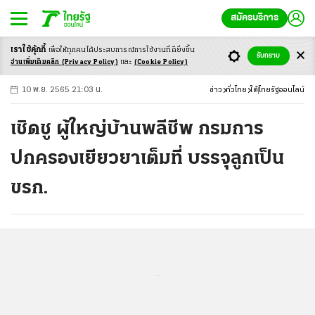
สมัครบริการ
เราใช้คุ้กกี้
เพื่อให้ทุกคนได้ประสบ
การณ์การใช้งานที่ดียิ่งขึ้น
+
ก
ก
-ก
รับทราบ
อ่านเพิ่มเติมคลิก
(Privacy Policy)
และ
(Cookie Policy)
10 พ.ย. 2565 21:03 น.
ข่าว
ทั่วไทย
ใต้
ไทยรัฐออนไลน์
เชิดชู ผู้ใหญ่บ้านพลีชีพ กรมการ
ปกครองเยียวยาเต็มที่ บรรจุลูกเป็น
ขรก.
...