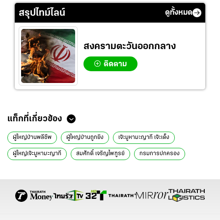
สรุปไทม์ไลน์
ดูทั้งหมด
สงครามตะวันออกกลาง
ติดตาม
แท็กที่เกี่ยวข้อง
ผู้ใหญ่บ้านพลีชีพ
ผู้ใหญ่บ้านถูกยิง
เจ๊ะมูหามะญากี เจ๊ะเด็ง
ผู้ใหญ่เจ๊ะมูหามะญากี
สมศักดิ์ เจริญไพฑูรย์
กรมการปกครอง
อ.หนองจิก
ปัตตานี
เชิดชูความกล้าหาญ
เยียวยาครอบครัวผู้เสียชีวิต
บรรจุลูกสาว
ข่าวทั่วไป