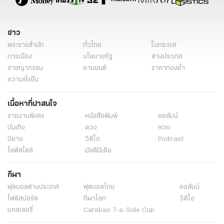
ข่าว
พระราชสำนัก
ทั่วไทย
ในกระแส
การเมือง
นโยบายรัฐ
ต่างประเทศ
อาชญากรรม
ยานยนต์
ราคาทองคำ
ความยั่งยืน
เนื้อหาที่น่าสนใจ
รายงานพิเศษ
หนังสือพิมพ์
คอลัมน์
บันเทิง
ดวง
หวย
นิยาย
วิดีโอ
Podcast
ไลฟ์สไตล์
มัลติมีเดีย
กีฬา
ฟุตบอลต่่างประเทศ
ฟุตบอลไทย
คอลัมน์
ไฟต์สปอร์ต
กีฬาโลก
วิดีโอ
แกลเลอรี่
Carabao 7-a-Side Cup