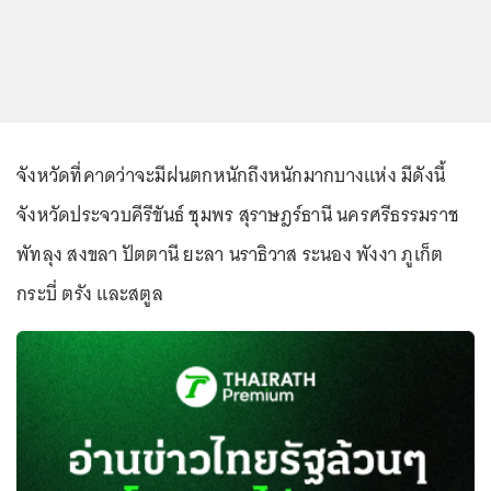
จังหวัดที่คาดว่าจะมีฝนตกหนักถึงหนักมากบางแห่ง มีดังนี้
จังหวัดประจวบคีรีขันธ์ ชุมพร สุราษฎร์ธานี นครศรีธรรมราช
พัทลุง สงขลา ปัตตานี ยะลา นราธิวาส ระนอง พังงา ภูเก็ต
กระบี่ ตรัง และสตูล