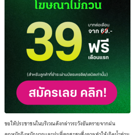
ขอให้ประชาชนในบริเวณดังกล่าวระวังอันตรายจากฝน
ตกหนักถึงหนักมากและฝนที่ตกสะสมซึ่งอาจทําให้เกิดน้ําท่วม