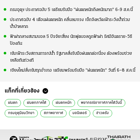
กรมอุตุฯ ประกาศฉบับ 5 เตรียมรับมือ "ฝนตกหนักถึงหนักมาก" 6-9 ส.ค.นี้
ประกาศฉบับ 4 เตือนฝนตกหนัก คลื่นลมแรง เช็กจังหวัดเฝ้าระวังน้ำท่วม
น้ำป่าหลาก
ฟ้าผ่ากลางสนามบอล 5 ปัจจัยเสี่ยง นักฟุตบอลถูกฟ้าผ่า รัศมีอันตราย-วิธี
ป้องกัน
เข้มเฝ้าระวังสถานการณ์น้ำ รัฐบาลสั่งรับมือฝนตกต่อเนื่อง ต้องพร้อมช่วย
เหลือทันท่วงที
เชียงใหม่สั่งเข้มทุกอำเภอ เตรียมพร้อมรับมือ "ฝนตกหนัก" วันที่ 6–8 ส.ค.นี้
แท็กที่เกี่ยวข้อง
ฝนตก
ฝนตกภาคใต้
ฝนตกหนัก
พยากรณ์อากาศภาคใต้วันนี้
กรมอุตุนิยมวิทยา
สภาพอากาศ
มอนิเตอร์
ข่าวตรัง