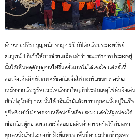
ด้านนายปรีชา บุญหนัก อายุ 45 ปี กัปตันเรือประมงทรัพย์
สมบูรณ์ 1 ที่เข้าให้การช่วยเหลือ เล่าว่า ขณะทำการประมงอยู่
นั้นได้เห็นพลุสัญญาณไฟขึ้นครั้งแรกไม่ได้เอะใจ แต่ครั้งที่
สองจึงเห็นผิดสังเกตพร้อมกับเห็นไฟกะพริบขอความช่วย
เหลือจากเรือชูชีพและไฟเรือลำใหญ่ที่ประสบเหตุไฟดับจึงเล่น
เข้าไปดูใกล้ๆ ขณะนั้นได้กลิ่นน้ำมันด้วย พบทุกคนนั่งอยู่ในเรือ
ชูชีพจึงเร่งให้การช่วยเหลือนำขึ้นเรือประมง แล้วให้ลูกน้องใช้
เชือกโยงตู้คอนเทนเนอร์ที่ลอยบนผิวน้ำมารวมกันไว้ ก่อนพา
ทุกคนนั่งเรือประมงเข้าฝั่งที่แพปลาพื้นที่ตำบลปากน้ำชุมพร