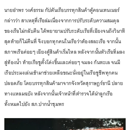
นายอำพร วงศ์ธรรม กัปตันเรือบรรทุกสินค้าตู้คอนเทนเนอร์
กล่าวว่า สาเหตุที่เรือล่มเนื่องจากการปรับระดับความสมดุล
ของเรือไม่กลับคืน ได้พยายามปรับระดับเรือที่เอียงจนถึงวินาที
สุดท้ายก็ไม่คืนที่ จึงบอกทุกคนในเรือว่าต้องสละเรือ จากนั้น
สภาพเรือค่อยๆ เอียงตู้สินค้าเริ่มไหล หลังจากนั้นหัวเรือทิ่มลง
สู่ท้องน้ำ ท้ายเรือชูตั้งโด่งขึ้นและค่อยๆ จมลง ก้นทะเล จนมี
เรือประมงเล่นเข้ามาช่วยเหลือขณะนั่งอยู่ในเรือชูชีพทุกคน
ปลอดภัย โดยบรรทุกสินค้ามาจากจังหวัดสุราษฎร์ธานี ปลาย
ทางแหลมฉบัง หลังจากนั้นเจ้าหน้าที่ตำรวจได้นำลูกเรือ
ทั้งหมดไปยัง สภ.ปากน้ำชุมพร