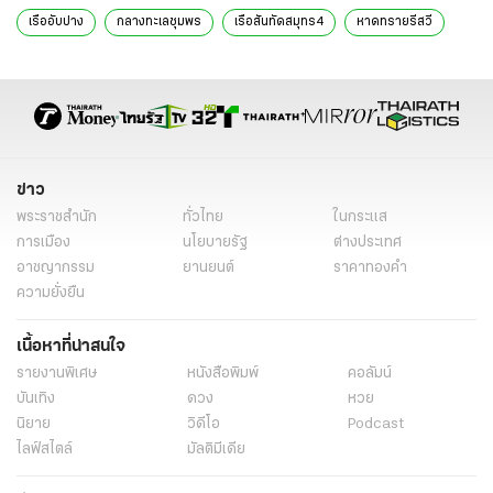
เรืออับปาง
กลางทะเลชุมพร
เรือสันทัดสมุทร4
หาดทรายรีสวี
ข่าวทั่วไป
ข่าว
พระราชสำนัก
ทั่วไทย
ในกระแส
การเมือง
นโยบายรัฐ
ต่างประเทศ
อาชญากรรม
ยานยนต์
ราคาทองคำ
ความยั่งยืน
เนื้อหาที่น่าสนใจ
รายงานพิเศษ
หนังสือพิมพ์
คอลัมน์
บันเทิง
ดวง
หวย
นิยาย
วิดีโอ
Podcast
ไลฟ์สไตล์
มัลติมีเดีย