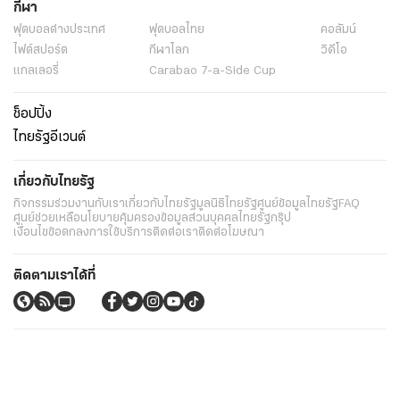
กีฬา
ฟุตบอลต่่างประเทศ
ฟุตบอลไทย
คอลัมน์
ไฟต์สปอร์ต
กีฬาโลก
วิดีโอ
แกลเลอรี่
Carabao 7-a-Side Cup
ช็อปปิ้ง
ไทยรัฐอีเวนต์
เกี่ยวกับไทยรัฐ
กิจกรรม
ร่วมงานกับเรา
เกี่ยวกับไทยรัฐ
มูลนิธิไทยรัฐ
ศูนย์ข้อมูลไทยรัฐ
FAQ
ศูนย์ช่วยเหลือ
นโยบายคุ้มครองข้อมูลส่วนบุคคลไทยรัฐกรุ๊ป
เงื่อนไขข้อตกลงการใช้บริการ
ติดต่อเรา
ติดต่อโฆษณา
ติดตามเราได้ที่
Application
My THAIRATH