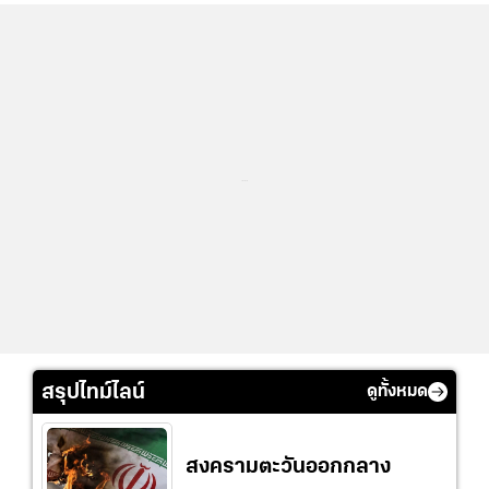
...
สรุปไทม์ไลน์
ดูทั้งหมด
สงครามตะวันออกกลาง