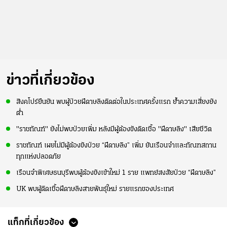
ข่าวที่เกี่ยวข้อง
สิงคโปร์ยืนยัน พบผู้ป่วยฝีดาษลิงติดต่อในประเทศครั้งแรก ย้ำความเสี่ยงยัง
ต่ำ
"ราชทัณฑ์" ยังไม่พบป่วยเพิ่ม หลังมีผู้ต้องขังติดเชื้อ "ฝีดาษลิง" เสียชีวิต
ราชทัณฑ์ เผยไม่มีผู้ต้องขังป่วย “ฝีดาษลิง” เพิ่ม ยันเรือนจำและทัณฑสถาน
ทุกแห่งปลอดภัย
เรือนจำพิเศษธนบุรีพบผู้ต้องขังเข้าใหม่ 1 ราย แพทย์สงสัยป่วย “ฝีดาษลิง”
UK พบผู้ติดเชื้อฝีดาษลิงสายพันธุ์ใหม่ รายแรกของประเทศ
แท็กที่เกี่ยวข้อง