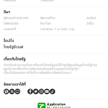
ไลฟ์สไตล์
มัลติมีเดีย
กีฬา
ฟุตบอลต่่างประเทศ
ฟุตบอลไทย
คอลัมน์
ไฟต์สปอร์ต
กีฬาโลก
วิดีโอ
แกลเลอรี่
Carabao 7-a-Side Cup
ช็อปปิ้ง
ไทยรัฐอีเวนต์
เกี่ยวกับไทยรัฐ
กิจกรรม
ร่วมงานกับเรา
เกี่ยวกับไทยรัฐ
มูลนิธิไทยรัฐ
ศูนย์ข้อมูลไทยรัฐ
FAQ
ศูนย์ช่วยเหลือ
นโยบายคุ้มครองข้อมูลส่วนบุคคลไทยรัฐกรุ๊ป
เงื่อนไขข้อตกลงการใช้บริการ
ติดต่อเรา
ติดต่อโฆษณา
ติดตามเราได้ที่
Application