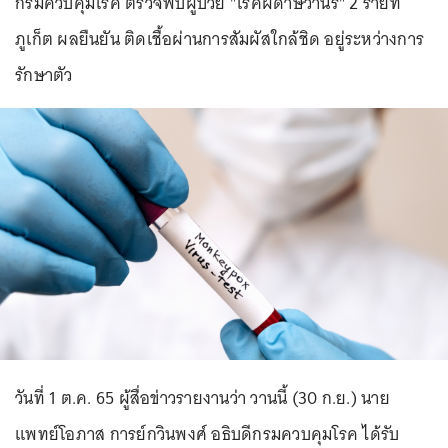
กรมควบคุมโรค ตรวจพบผู้ป่วย "โรคฝีดาษวานร" 2 รายที่
ภูเก็ต ผลยืนยัน ติดเชื้อผ่านการสัมผัสใกล้ชิด อยู่ระหว่างการ
รักษาตัว
วันที่ 1 ต.ค. 65 ผู้สื่อข่าวรายงานว่า วานนี้ (30 ก.ย.) นาย
แพทย์โอภาส การย์กวินพงศ์ อธิบดีกรมควบคุมโรค ได้รับ