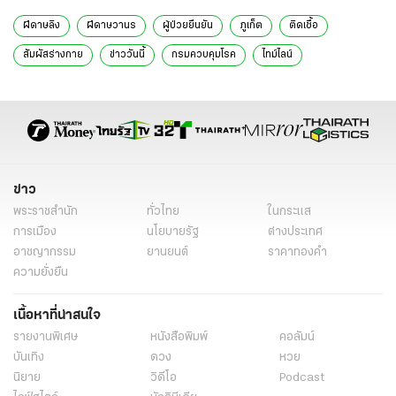
ฝีดาษลิง
ฝีดาษวานร
ผู้ป่วยยืนยัน
ภูเก็ต
ติดเชื้อ
สัมผัสร่างกาย
ข่าววันนี้
กรมควบคุมโรค
ไทม์ไลน์
ข่าว
พระราชสำนัก
ทั่วไทย
ในกระแส
การเมือง
นโยบายรัฐ
ต่างประเทศ
อาชญากรรม
ยานยนต์
ราคาทองคำ
ความยั่งยืน
เนื้อหาที่น่าสนใจ
รายงานพิเศษ
หนังสือพิมพ์
คอลัมน์
บันเทิง
ดวง
หวย
นิยาย
วิดีโอ
Podcast