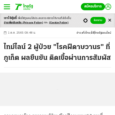
สมัครบริการ
เราใช้คุ้กกี้
เพื่อให้ทุกคนได้ประสบ
การณ์การใช้งานที่ดียิ่งขึ้น
+
ก
ก
-ก
รับทราบ
อ่านเพิ่มเติมคลิก
(Privacy Policy)
และ
(Cookie Policy)
1 ต.ค. 2565 09:48 น.
ข่าว
ทั่วไทย
ใต้
ไทยรัฐออนไลน์
ไทม์ไลน์ 2 ผู้ป่วย "โรคฝีดาษวานร" ที่
ภูเก็ต ผลยืนยัน ติดเชื้อผ่านการสัมผัส
...