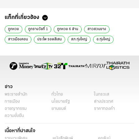
แท็กที่เกี่ยวข้อง
ถูกหวย
ถูกรางวัลที่ 1
ถูกหวย 6 ล้าน
สาวสวนยาง
สาวเมืองคอน
ประไพ รอดสีเสน
สภ.ทุ่งใหญ่
อ.ทุ่งใหญ่
นครศรีธรรมราช
วัดประดิษฐาราม
พ่อท่านนวล ปริสุทโธ
ข่าววันนี้
ข่าวทั่วไป
ข่าว
พระราชสำนัก
ทั่วไทย
ในกระแส
การเมือง
นโยบายรัฐ
ต่างประเทศ
อาชญากรรม
ยานยนต์
ราคาทองคำ
ความยั่งยืน
เนื้อหาที่น่าสนใจ
รายงานพิเศษ
หนังสือพิมพ์
คอลัมน์