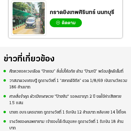
กราดยิงเทพศิรินทร์ นนทบุรี
ติดตาม
ข่าวที่เกี่ยวข้อง
ศึกหวยอลเวงเดือด “ป้ายอม” ลั่นไม่ให้อภัย ด้าน “ป้ามณี” พร้อมสู้คดีเต็มที่
วาสนาดวงเศรษฐี ถูกรางวัลที่ 1 “สลากดิจิทัล” งวด 1/8/69 เงินรางวัลรวม
186 ล้านบาท
ศาลสั่งจำคุก ผัวเมียเผาหวย "ป้าขยัน" รอลงอาญา 2 ปี ชดใช้ค่าเสียหาย
1.5 แสน
นายก อบจ.นครนายก ถูกรางวัลที่ 1 รับเงิน 12 ล้านบาท หลังเลข 14 ให้โชค
รางวัลของคนพยายาม เจ้าของโต๊ะจีนอุบลฯ ถูกรางวัลที่ 1 รับเงิน 18 ล้าน
บาท