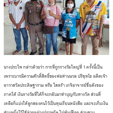
นางประไพ กล่าวด้วยว่า การที่ถูกรางวัลใหญ่ที่ 1 ครั้งนี้เป็น
เพราะบารมีความศักดิ์สิทธิ์ของพ่อท่านนวล ปริสุทโธ อดีตเจ้า
อาวาสวัดประดิษฐาราม หรือ ไสหร้า เกจิอาจารย์ชื่อดังของ
ภาคใต้ เงินรางวัลที่ได้ก็จะกลับมาทำบุญกับทางวัด ส่วนที่
เหลือก็แบ่งให้ลูกสองคนไว้เป็นทุนเรียนหนังสือ และจะเก็บเงิน
ส่วนหนึ่งไว้ใช้จ่ายอย่างประหยัด ไม่ฟุ่มเฟือย ส่วนสวน