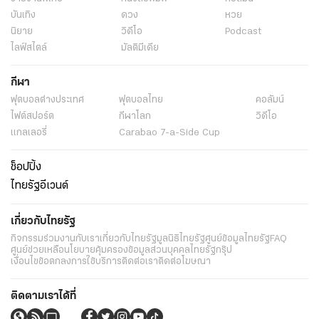
บันเทิง
ดวง
หวย
นิยาย
วิดีโอ
Podcast
ไลฟ์สไตล์
มัลติมีเดีย
กีฬา
ฟุตบอลต่่างประเทศ
ฟุตบอลไทย
คอลัมน์
ไฟต์สปอร์ต
กีฬาโลก
วิดีโอ
แกลเลอรี่
Carabao 7-a-Side Cup
ช็อปปิ้ง
ไทยรัฐอีเวนต์
เกี่ยวกับไทยรัฐ
กิจกรรม
ร่วมงานกับเรา
เกี่ยวกับไทยรัฐ
มูลนิธิไทยรัฐ
ศูนย์ข้อมูลไทยรัฐ
FAQ
ศูนย์ช่วยเหลือ
นโยบายคุ้มครองข้อมูลส่วนบุคคลไทยรัฐกรุ๊ป
เงื่อนไขข้อตกลงการใช้บริการ
ติดต่อเรา
ติดต่อโฆษณา
ติดตามเราได้ที่