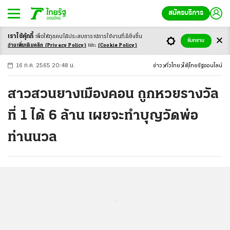
สมัครบริการ
เราใช้คุ้กกี้
เพื่อให้ทุกคนได้ประสบ
การณ์การใช้งานที่ดียิ่งขึ้น
+
ก
ก
-ก
รับทราบ
อ่านเพิ่มเติมคลิก
(Privacy Policy)
และ
(Cookie Policy)
16 ก.ค. 2565 20:48 น.
ข่าว
ทั่วไทย
ใต้
ไทยรัฐออนไลน์
สาวสวนยางเมืองคอน ถูกหวยรางวัล
ที่ 1 ได้ 6 ล้าน เผยจะทำบุญวัดพ่อ
ท่านนวล
...