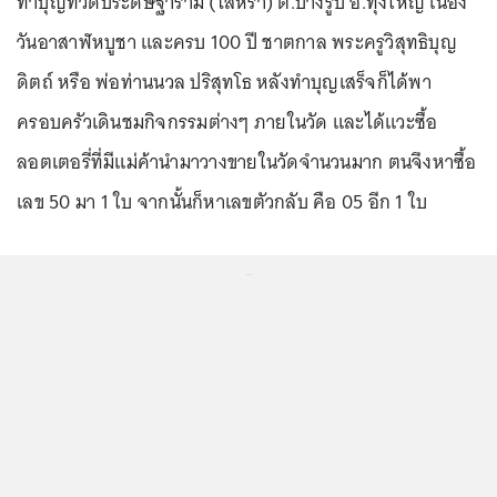
ทำบุญที่วัดประดิษฐาราม (ไสหร้า) ต.บางรูป อ.ทุ่งใหญ่ เนื่อง
วันอาสาฬหบูชา และครบ 100 ปี ชาตกาล พระครูวิสุทธิบุญ
ดิตถ์ หรือ พ่อท่านนวล ปริสุทโธ หลังทำบุญเสร็จก็ได้พา
ครอบครัวเดินชมกิจกรรมต่างๆ ภายในวัด และได้แวะซื้อ
ลอตเตอรี่ที่มีแม่ค้านำมาวางขายในวัดจำนวนมาก ตนจึงหาซื้อ
เลข 50 มา 1 ใบ จากนั้นก็หาเลขตัวกลับ คือ 05 อีก 1 ใบ
...