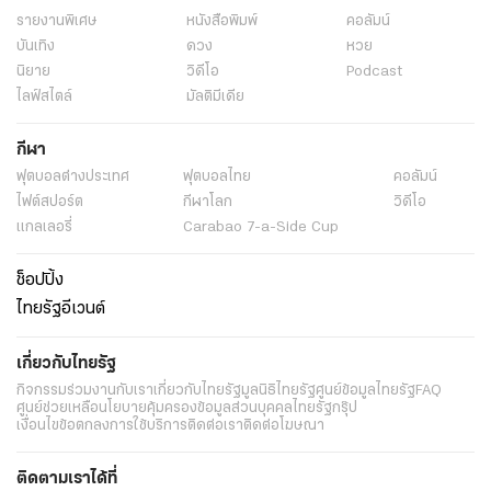
รายงานพิเศษ
หนังสือพิมพ์
คอลัมน์
บันเทิง
ดวง
หวย
นิยาย
วิดีโอ
Podcast
ไลฟ์สไตล์
มัลติมีเดีย
กีฬา
ฟุตบอลต่่างประเทศ
ฟุตบอลไทย
คอลัมน์
ไฟต์สปอร์ต
กีฬาโลก
วิดีโอ
แกลเลอรี่
Carabao 7-a-Side Cup
ช็อปปิ้ง
ไทยรัฐอีเวนต์
เกี่ยวกับไทยรัฐ
กิจกรรม
ร่วมงานกับเรา
เกี่ยวกับไทยรัฐ
มูลนิธิไทยรัฐ
ศูนย์ข้อมูลไทยรัฐ
FAQ
ศูนย์ช่วยเหลือ
นโยบายคุ้มครองข้อมูลส่วนบุคคลไทยรัฐกรุ๊ป
เงื่อนไขข้อตกลงการใช้บริการ
ติดต่อเรา
ติดต่อโฆษณา
ติดตามเราได้ที่