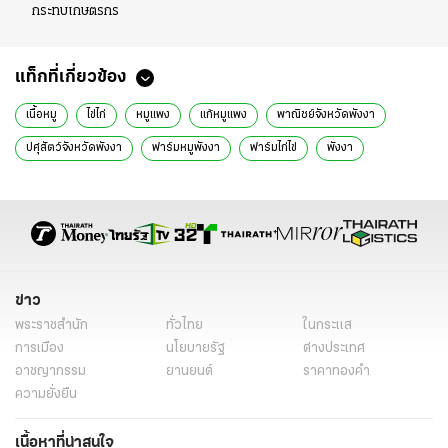
กระทบเกษตรกร
แท็กที่เกี่ยวข้อง
เนื้อหมู
ไข่ไก่
หมูแพง
แก้หมูแพง
พาณิชย์จังหวัดพังงา
ปศุสัตว์จังหวัดพังงา
ฟาร์มหมูพังงา
ฟาร์มไก่ไข่
พังงา
ข่าวทั่วไป
ข่าว
พระราชสำนัก
ทั่วไทย
ในกระแส
การเมือง
นโยบายรัฐ
ต่างประเทศ
อาชญากรรม
ยานยนต์
ราคาทองคำ
ความยั่งยืน
เนื้อหาที่น่าสนใจ