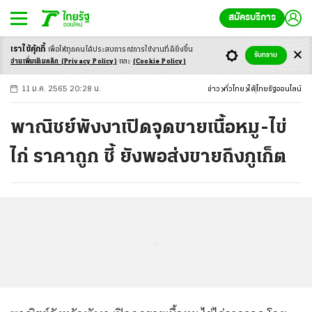
สมัครบริการ
เราใช้คุ้กกี้
เพื่อให้ทุกคนได้ประสบ
การณ์การใช้งานที่ดียิ่งขึ้น
+
ก
ก
-ก
รับทราบ
อ่านเพิ่มเติมคลิก
(Privacy Policy)
และ
(Cookie Policy)
11 ม.ค. 2565 20:28 น.
ข่าว
ทั่วไทย
ใต้
ไทยรัฐออนไลน์
พาณิชย์พังงาเปิดจุดขายเนื้อหมู-ไข่
ไก่ ราคาถูก ชี้ ยังพอส่งขายถึงภูเก็ต
...