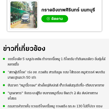
กราดยิงเทพศิรินทร์ นนทบุรี
ติดตาม
ข่าวที่เกี่ยวข้อง
แชร์ไอเดีย 5 เมนูประหยัด ทำจากเนื้อหมู 1 กิโลกรัม ทำกินคนเดียว อิ่มคุ้มได้
หลายมื้อ
“สภาผู้บริโภค” เร่ง อย. กวดขัน สารกันบูด แฮม ไส้กรอก หมูสวรรค์ พบเกิน
มาตรฐานกว่า 50 เท่า
ยันราคา "หมูเนื้อแดง" ห้างใหญ่ยังปกติ ย้ำแจ้งต้นทุนรับซื้อ-เทียบราคาขาย
"มุกดาหาร" จับกระบะตู้ทึบ ขนซากหมูเถื่อน ยึดกว่า 2 ตัน ส่งปลายทาง
ยโสธร
กรมการค้าภายใน ชวนบริโภคเนื้อหมู แจงตรึง กก.ละ 130 ไม่มีโปรฯ เกรง