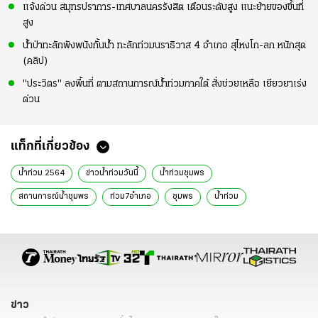
แจ้งด่วน สมุทรปราการ-เทศบาลนครรังสิต เตือนระดับสูง แนะย้ายของขึ้นที่
สูง
น้ำป่าทะลักพังพนังกั้นน้ำ ทะลักท่วมนราธิวาส 4 อำเภอ สุไหงโก-ลก หนักสุด
(คลิป)
"ประวิตร" ลงพื้นที่ ตามสถานการณ์น้ำท่วมภาคใต้ สั่งช่วยเหลือ เยียวยาเร่ง
ด่วน
แท็กที่เกี่ยวข้อง
น้ำท่วม 2564
ข่าวน้ำท่วมวันนี้
น้ำท่วมชุมพร
สถานการณ์น้ำชุมพร
ท่วม7อำเภอ
ชุมพร
น้ำท่วม
ข่าว