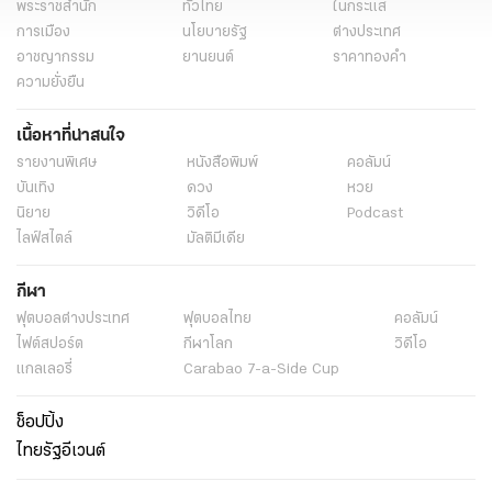
พระราชสำนัก
ทั่วไทย
ในกระแส
การเมือง
นโยบายรัฐ
ต่างประเทศ
อาชญากรรม
ยานยนต์
ราคาทองคำ
ความยั่งยืน
เนื้อหาที่น่าสนใจ
รายงานพิเศษ
หนังสือพิมพ์
คอลัมน์
บันเทิง
ดวง
หวย
นิยาย
วิดีโอ
Podcast
ไลฟ์สไตล์
มัลติมีเดีย
กีฬา
ฟุตบอลต่่างประเทศ
ฟุตบอลไทย
คอลัมน์
ไฟต์สปอร์ต
กีฬาโลก
วิดีโอ
แกลเลอรี่
Carabao 7-a-Side Cup
ช็อปปิ้ง
ไทยรัฐอีเวนต์