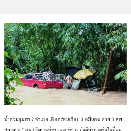
น้ำท่วมชุมพร 7 อำเภอ เดือดร้อนเกือบ 3 หมื่นคน ตาย 3 ศพ
สูญหาย 1 คน ปริมาณน้ำลดลงแล้วแต่ยังมีน้ำท่วมขังในที่ลุ่ม