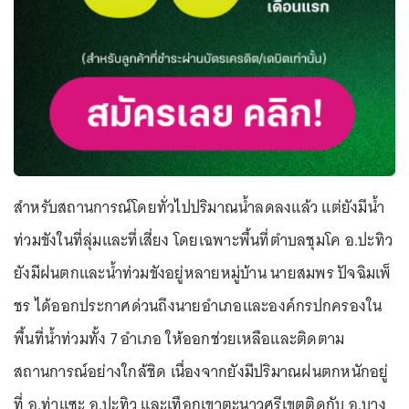
สำหรับสถานการณ์โดยทั่วไปปริมาณน้ำลดลงแล้ว แต่ยังมีน้ำ
ท่วมขังในที่ลุ่มและที่เสี่ยง โดยเฉพาะพื้นที่ตำบลชุมโค อ.ปะทิว
ยังมีฝนตกและน้ำท่วมขังอยู่หลายหมู่บ้าน นายสมพร ปัจฉิมเพ็
ชร ได้ออกประกาศด่วนถึงนายอำเภอและองค์กรปกครองใน
พื้นที่น้ำท่วมทั้ง 7 อำเภอ ให้ออกช่วยเหลือและติดตาม
สถานการณ์อย่างใกล้ชิด เนื่องจากยังมีปริมาณฝนตกหนักอยู่
ที่ อ.ท่าแซะ อ.ปะทิว และเทือกเขาตะนาวศรีเขตติดกับ อ.บาง