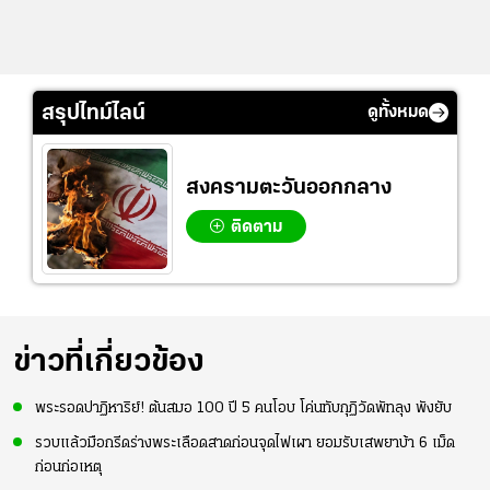
สรุปไทม์ไลน์
ดูทั้งหมด
สงครามตะวันออกกลาง
ติดตาม
ข่าวที่เกี่ยวข้อง
พระรอดปาฏิหาริย์! ต้นสมอ 100 ปี 5 คนโอบ โค่นทับกุฏิวัดพัทลุง พังยับ
รวบแล้วมือกรีดร่างพระเลือดสาดก่อนจุดไฟเผา ยอมรับเสพยาบ้า 6 เม็ด
ก่อนก่อเหตุ