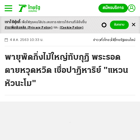
สมัครบริการ
เราใช้คุ้กกี้
เพื่อให้ทุกคนได้ประสบ
การณ์การใช้งานที่ดียิ่งขึ้น
+
ก
ก
-ก
รับทราบ
อ่านเพิ่มเติมคลิก
(Privacy Policy)
และ
(Cookie Policy)
4 ส.ค. 2563 10:33 น.
ข่าว
ทั่วไทย
ใต้
ไทยรัฐออนไลน์
พายุพัดกิ่งไม้ใหญ่ทับกุฏิ พระรอด
ตายหวุดหวิด เชื่อปาฏิหาริย์ "แหวน
หัวนะโม"
...