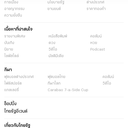
การเมือง
นโยบายรัฐ
ต่างประเทศ
อาชญากรรม
ยานยนต์
ราคาทองคำ
ความยั่งยืน
เนื้อหาที่น่าสนใจ
รายงานพิเศษ
หนังสือพิมพ์
คอลัมน์
บันเทิง
ดวง
หวย
นิยาย
วิดีโอ
Podcast
ไลฟ์สไตล์
มัลติมีเดีย
กีฬา
ฟุตบอลต่่างประเทศ
ฟุตบอลไทย
คอลัมน์
ไฟต์สปอร์ต
กีฬาโลก
วิดีโอ
แกลเลอรี่
Carabao 7-a-Side Cup
ช็อปปิ้ง
ไทยรัฐอีเวนต์
เกี่ยวกับไทยรัฐ