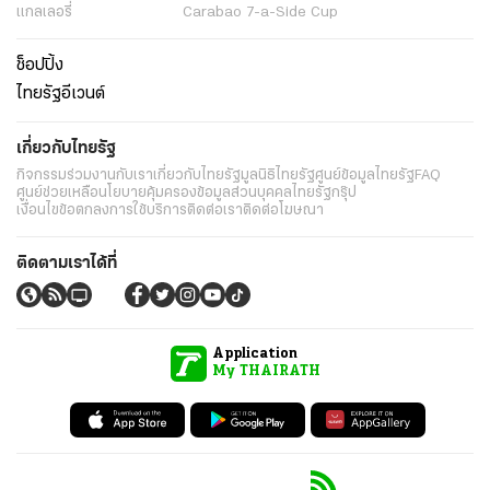
แกลเลอรี่
Carabao 7-a-Side Cup
ช็อปปิ้ง
ไทยรัฐอีเวนต์
เกี่ยวกับไทยรัฐ
กิจกรรม
ร่วมงานกับเรา
เกี่ยวกับไทยรัฐ
มูลนิธิไทยรัฐ
ศูนย์ข้อมูลไทยรัฐ
FAQ
ศูนย์ช่วยเหลือ
นโยบายคุ้มครองข้อมูลส่วนบุคคลไทยรัฐกรุ๊ป
เงื่อนไขข้อตกลงการใช้บริการ
ติดต่อเรา
ติดต่อโฆษณา
ติดตามเราได้ที่
Application
My THAIRATH