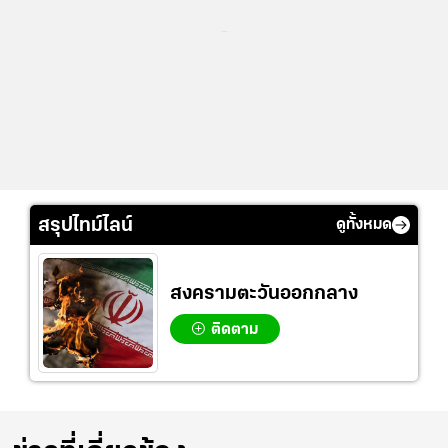
...
สรุปไทม์ไลน์
ดูทั้งหมด
สงครามตะวันออกกลาง
ติดตาม