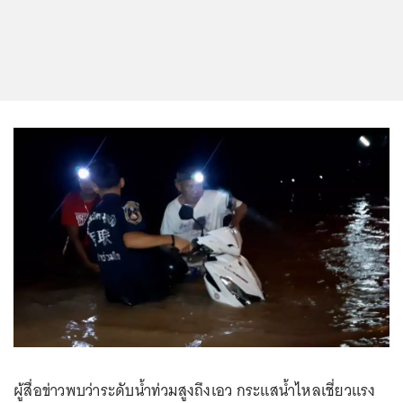
ผู้สื่อข่าวพบว่าระดับน้ำท่วมสูงถึงเอว กระแสน้ำไหลเชี่ยวแรง