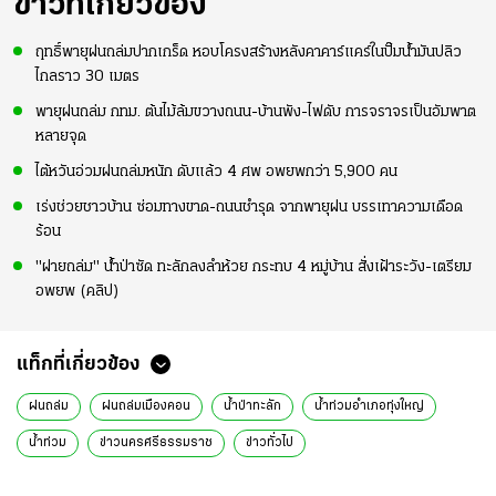
ข่าวที่เกี่ยวข้อง
ฤทธิ์พายุฝนถล่มปากเกร็ด หอบโครงสร้างหลังคาคาร์แคร์ในปั๊มน้ำมันปลิว
ไกลราว 30 เมตร
พายุฝนถล่ม กทม. ต้นไม้ล้มขวางถนน-บ้านพัง-ไฟดับ การจราจรเป็นอัมพาต
หลายจุด
ไต้หวันอ่วมฝนถล่มหนัก ดับแล้ว 4 ศพ อพยพกว่า 5,900 คน
เร่งช่วยชาวบ้าน ซ่อมทางขาด-ถนนชำรุด จากพายุฝน บรรเทาความเดือด
ร้อน
"ฝายถล่ม" น้ำป่าซัด ทะลักลงลำห้วย กระทบ 4 หมู่บ้าน สั่งเฝ้าระวัง-เตรียม
อพยพ (คลิป)
แท็กที่เกี่ยวข้อง
ฝนถล่ม
ฝนถล่มเมืองคอน
น้ำป่าทะลัก
น้ำท่วมอำเภอทุ่งใหญ่
น้ำท่วม
ข่าวนครศรีธรรมราช
ข่าวทั่วไป