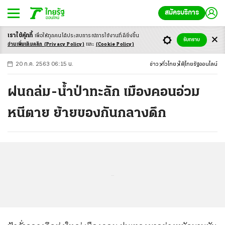
สมัครบริการ
เราใช้คุ้กกี้
เพื่อให้ทุกคนได้ประสบ
การณ์การใช้งานที่ดียิ่งขึ้น
+
ก
ก
-ก
รับทราบ
อ่านเพิ่มเติมคลิก
(Privacy Policy)
และ
(Cookie Policy)
20 ก.ค. 2563 06:15 น.
ข่าว
ทั่วไทย
ใต้
ไทยรัฐออนไลน์
ฝนถล่ม-น้ำป่าทะลัก เมืองคอนอ่วม
หนีตาย ย้ายของกันกลางดึก
...