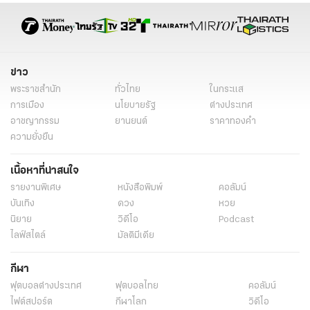
ข่าว
พระราชสำนัก
ทั่วไทย
ในกระแส
การเมือง
นโยบายรัฐ
ต่างประเทศ
อาชญากรรม
ยานยนต์
ราคาทองคำ
ความยั่งยืน
เนื้อหาที่น่าสนใจ
รายงานพิเศษ
หนังสือพิมพ์
คอลัมน์
บันเทิง
ดวง
หวย
นิยาย
วิดีโอ
Podcast
ไลฟ์สไตล์
มัลติมีเดีย
กีฬา
ฟุตบอลต่่างประเทศ
ฟุตบอลไทย
คอลัมน์
ไฟต์สปอร์ต
กีฬาโลก
วิดีโอ