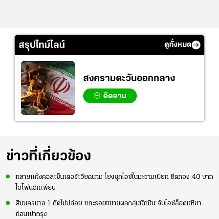
สรุปไทม์ไลน์
ดูทั้งหมด
สงครามตะวันออกกลาง
ติดตาม
ข่าวที่เกี่ยวข้อง
ทลายแก๊งคอลเซ็นเตอร์เวียดนาม โยงซุกไอซ์ในมะขามเปียก ยึดทอง 40 บาท
ไอโฟนอีกเพียบ
สืบนครบาล 1 กัดไม่ปล่อย แกะรอยขยายผลกลุ่มนักบิน จับไอซ์ล็อตมหึมา
ก่อนเข้ากรุง