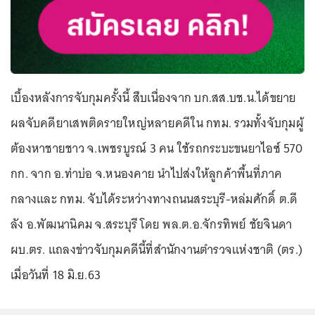
เบื้องหลังการจับกุมครั้งนี้ สืบเนื่องจาก บก.สส.บช.น.ได้ขยาย
ผลจับคดียาเสพติดรายใหญ่หลายคดีใน กทม. รวมทั้งจับกุมผู้
ต้องหาชายชาว จ.เพชรบูรณ์ 3 คน ใช้รถกระบะขนยาไอซ์ 570
กก. จาก อ.ท่าบ่อ จ.หนองคาย นำไปส่งให้ลูกค้าพื้นที่ภาค
กลางและ กทม. จับได้ระหว่างทางถนนสระบุรี-หล่มศักดิ์ ต.ดี
ลัง อ.พัฒนานิคม จ.สระบุรี โดย พล.ต.อ.จักรทิพย์ ชัยจินดา
ผบ.ตร. แถลงข่าวจับกุมคดีนี้ที่สำนักงานตำรวจแห่งชาติ (ตร.)
เมื่อวันที่ 18 มิ.ย.63