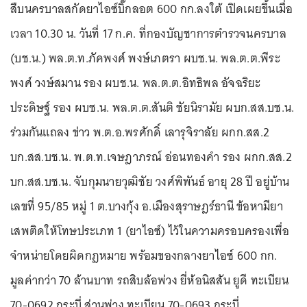
สืบนครบาลสกัดยาไอซ์บิ๊กลอต 600 กก.ลงใต้ เปิดเผยขึ้นเมื่อ
เวลา 10.30 น. วันที่ 17 ก.ค. ที่กองบัญชาการตำรวจนครบาล
(บช.น.) พล.ต.ท.ภัคพงศ์ พงษ์เภตรา ผบช.น. พล.ต.ต.พีระ
พงศ์ วงษ์สมาน รอง ผบช.น. พล.ต.ต.อิทธิพล อัจฉริยะ
ประดิษฐ์ รอง ผบช.น. พล.ต.ต.สันติ ชัยนิรามัย ผบก.สส.บช.น.
ร่วมกันแถลง ข่าว พ.ต.อ.พรศักดิ์ เลารุจิราลัย ผกก.สส.2
บก.สส.บช.น. พ.ต.ท.เจษฎาภรณ์ อ่อนทองคำ รอง ผกก.สส.2
บก.สส.บช.น. จับกุมนายวุฒิชัย วงศ์พิพันธ์ อายุ 28 ปี อยู่บ้าน
เลขที่ 95/85 หมู่ 1 ต.บางกุ้ง อ.เมืองสุราษฎร์ธานี ข้อหามียา
เสพติดให้โทษประเภท 1 (ยาไอซ์) ไว้ในความครอบครองเพื่อ
จำหน่ายโดยผิดกฎหมาย พร้อมของกลางยาไอซ์ 600 กก.
มูลค่ากว่า 70 ล้านบาท รถสิบล้อพ่วง ยี่ห้อนิสสัน ยูดี ทะเบียน
70-0692 กระบี่ ส่วนพ่วง ทะเบียน 70-0693 กระบี่