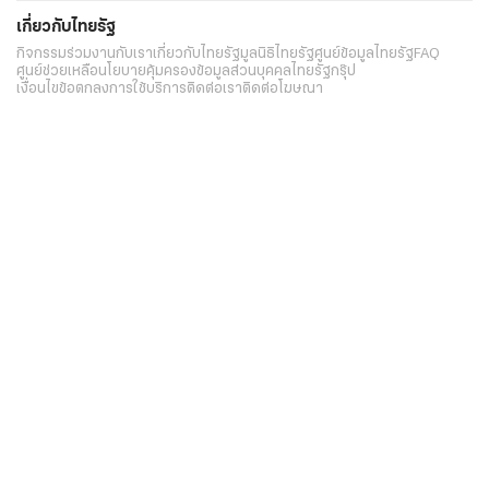
เกี่ยวกับไทยรัฐ
กิจกรรม
ร่วมงานกับเรา
เกี่ยวกับไทยรัฐ
มูลนิธิไทยรัฐ
ศูนย์ข้อมูลไทยรัฐ
FAQ
ศูนย์ช่วยเหลือ
นโยบายคุ้มครองข้อมูลส่วนบุคคลไทยรัฐกรุ๊ป
เงื่อนไขข้อตกลงการใช้บริการ
ติดต่อเรา
ติดต่อโฆษณา
ติดตามเราได้ที่
Application
My THAIRATH
วันเสาร์ที่ 8 สิงหาคม 2569 เวลา 20:44 น.