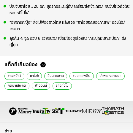
ปส.จับยาไอซ์ 320 กก. ซุกรถกระบะตู้ทึบ เตรียมส่งเข้า กทม. คนขับไหวตัวทัน
หลบหนีไปได้
“อัยการญี่ปุ่น” สั่งไม่ฟ้องสาวไทย หลังเจอ “ยาไอซ์ยัดซองกาแฟ” มองไม่มี
เจตนา
ลุยค้น 4 จุด รวบ 6 เวียดนาม เชื่อมโยงซุกไอซ์ใน “กระปุกมะขามเปียก” ส่ง
ญี่ปุ่น
แท็กที่เกี่ยวข้อง
ข่าวหน้า1
ยาไอซ์
สืบนครบาล
ขนยาเสพติด
อำพรางสายตา
คดียาเสพติด
ข่าววันนี้
ข่าวทั่วไป
ข่าว