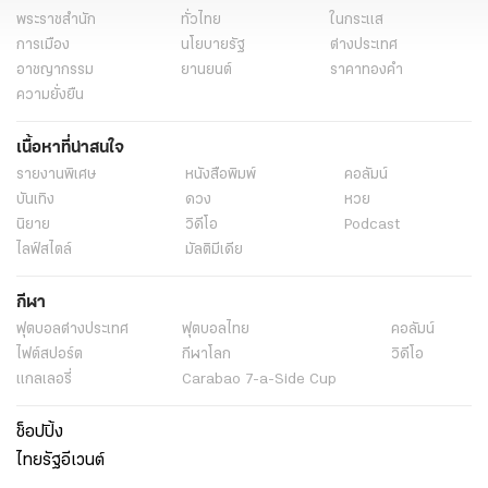
พระราชสำนัก
ทั่วไทย
ในกระแส
การเมือง
นโยบายรัฐ
ต่างประเทศ
อาชญากรรม
ยานยนต์
ราคาทองคำ
ความยั่งยืน
เนื้อหาที่น่าสนใจ
รายงานพิเศษ
หนังสือพิมพ์
คอลัมน์
บันเทิง
ดวง
หวย
นิยาย
วิดีโอ
Podcast
ไลฟ์สไตล์
มัลติมีเดีย
กีฬา
ฟุตบอลต่่างประเทศ
ฟุตบอลไทย
คอลัมน์
ไฟต์สปอร์ต
กีฬาโลก
วิดีโอ
แกลเลอรี่
Carabao 7-a-Side Cup
ช็อปปิ้ง
ไทยรัฐอีเวนต์