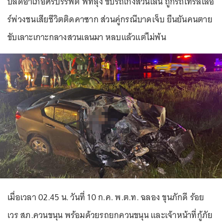
ปลัดอำเภอศรีบรรพต พัทลุง ขับรถเก๋งสวนเลน ถูกรถเทรลเลอ
ร์พ่วงชนเสียชีวิตติดคาซาก ส่วนคู่กรณีบาดเจ็บ ยืนยันคนตาย
ขับเลาะเกาะกลางสวนเลนมา หลบแล้วแต่ไม่พ้น
เมื่อเวลา 02.45 น. วันที่ 10 ก.ค. พ.ต.ท. ฉลอง ขุนภักดี ร้อย
เวร สภ.ควนขนุน พร้อมด้วยรถยกควนขนุน และเจ้าหน้าที่กู้ภัย