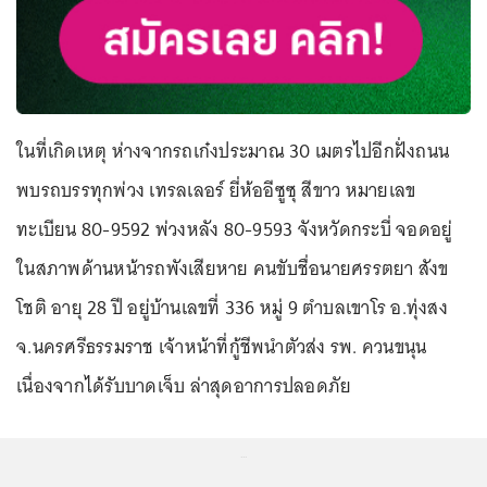
ในที่เกิดเหตุ ห่างจากรถเก๋งประมาณ 30 เมตรไปอีกฝั่งถนน
พบรถบรรทุกพ่วง เทรลเลอร์ ยี่ห้ออีซูซุ สีขาว หมายเลข
ทะเบียน 80-9592 พ่วงหลัง 80-9593 จังหวัดกระบี่ จอดอยู่
ในสภาพด้านหน้ารถพังเสียหาย คนขับชื่อนายศรรตยา สังข
โชติ อายุ 28 ปี อยู่บ้านเลขที่ 336 หมู่ 9 ตำบลเขาโร อ.ทุ่งสง
จ.นครศรีธรรมราช เจ้าหน้าที่กู้ชีพนำตัวส่ง รพ. ควนขนุน
เนื่องจากได้รับบาดเจ็บ ล่าสุดอาการปลอดภัย
...