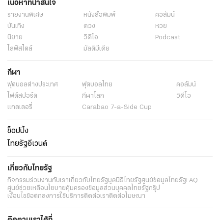
เนื้อหาที่น่าสนใจ
รายงานพิเศษ
หนังสือพิมพ์
คอลัมน์
บันเทิง
ดวง
หวย
นิยาย
วิดีโอ
Podcast
ไลฟ์สไตล์
มัลติมีเดีย
กีฬา
ฟุตบอลต่่างประเทศ
ฟุตบอลไทย
คอลัมน์
ไฟต์สปอร์ต
กีฬาโลก
วิดีโอ
แกลเลอรี่
Carabao 7-a-Side Cup
ช็อปปิ้ง
ไทยรัฐอีเวนต์
เกี่ยวกับไทยรัฐ
กิจกรรม
ร่วมงานกับเรา
เกี่ยวกับไทยรัฐ
มูลนิธิไทยรัฐ
ศูนย์ข้อมูลไทยรัฐ
FAQ
ศูนย์ช่วยเหลือ
นโยบายคุ้มครองข้อมูลส่วนบุคคลไทยรัฐกรุ๊ป
เงื่อนไขข้อตกลงการใช้บริการ
ติดต่อเรา
ติดต่อโฆษณา