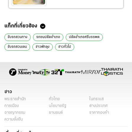
แท็กที่เกี่ยวข้อง
ขับรถสวนทาง
รถชนปลัดอำเภอ
ปลัดอำเภอศรีบรรพต
ขับรถสวนเลน
ข่าวพัทลุง
ข่าวทั่วไป
ข่าว
พระราชสำนัก
ทั่วไทย
ในกระแส
การเมือง
นโยบายรัฐ
ต่างประเทศ
อาชญากรรม
ยานยนต์
ราคาทองคำ
ความยั่งยืน