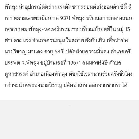
พัทลุง นำอุปกรณ์ตัดถ่าง เร่งตัดซากรถยนต์เก๋งฮอนด้า ซิตี้ สี
เทา หมายเลขทะเบียน กค 9371 พัทลุง บริเวณเกาะกลางถนน
เพชรเกษม พัทลุง-นครศรีธรรมราช บริเวณบ้ายหยีใน หมู่ 15
ตำบลชะมวง อำเภอควนขนุน ในสภาพพังยับเยิน เพื่อนำร่าง
นายวิชาญ มาแดง อายุ 58 ปี ปลัดฝ่ายความมั่นคง อำเภอศรี
บรรพต จ.พัทลุง อยู่บ้านเลขที่ 196/1 ถนนเวชรังษี ตำบล
คูหาสวรรค์ อำเภอเมืองพัทลุง ต้องใช้เวลานานร่วมครึ่งชั่วโมง
กว่าจะนำศพของนายวิชาญ ปลัดอำเภอ ออกจากซากรถได้
...