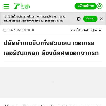
สมัครบริการ
เราใช้คุ้กกี้
เพื่อให้ทุกคนได้ประสบ
การณ์การใช้งานที่ดียิ่งขึ้น
+
ก
ก
-ก
รับทราบ
อ่านเพิ่มเติมคลิก
(Privacy Policy)
และ
(Cookie Policy)
10 ก.ค. 2563 08:38 น.
ข่าว
ทั่วไทย
ใต้
ไทยรัฐออนไลน์
ปลัดอำเภอขับเก๋งสวนเลน เจอเทรล
เลอร์ชนแหลก ต้องงัดศพออกจากรถ
...