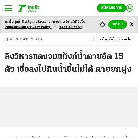
สมัครบริการ
เราใช้คุ้กกี้
เพื่อให้ทุกคนได้ประสบ
การณ์การใช้งานที่ดียิ่งขึ้น
+
ก
ก
-ก
รับทราบ
อ่านเพิ่มเติมคลิก
(Privacy Policy)
และ
(Cookie Policy)
4 มิ.ย. 2563 12:09 น.
ข่าว
ทั่วไทย
ใต้
ไทยรัฐออนไลน์
ลิงวิหารแดงจมแท็งก์น้ำตายอืด 15
ตัว เชื่อลงไปกินน้ำขึ้นไม่ได้ ตายยกฝูง
...