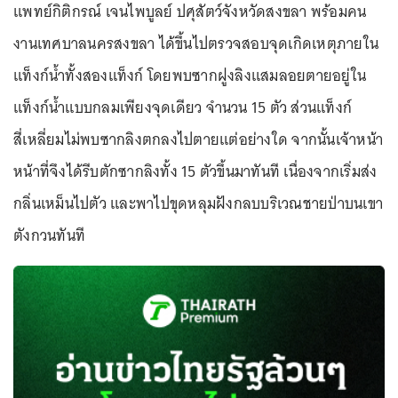
แพทย์กิติกรณ์ เจนไพบูลย์ ปศุสัตว์จังหวัดสงขลา พร้อมคน
งานเทศบาลนครสงขลา ได้ขึ้นไปตรวจสอบจุดเกิดเหตุภายใน
แท็งก์น้ำทั้งสองแท็งก์ โดยพบซากฝูงลิงแสมลอยตายอยู่ใน
แท็งก์น้ำแบบกลมเพียงจุดเดียว จำนวน 15 ตัว ส่วนแท็งก์
สี่เหลี่ยมไม่พบซากลิงตกลงไปตายแต่อย่างใด จากนั้นเจ้าหน้า
หน้าที่จึงได้รีบตักซากลิงทั้ง 15 ตัวขึ้นมาทันที เนื่องจากเริ่มส่ง
กลิ่นเหม็นไปตัว และพาไปขุดหลุมฝังกลบบริเวณชายป่าบนเขา
ตังกวนทันที