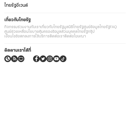
ไทยรัฐอีเวนต์
เกี่ยวกับไทยรัฐ
กิจกรรม
ร่วมงานกับเรา
เกี่ยวกับไทยรัฐ
มูลนิธิไทยรัฐ
ศูนย์ข้อมูลไทยรัฐ
FAQ
ศูนย์ช่วยเหลือ
นโยบายคุ้มครองข้อมูลส่วนบุคคลไทยรัฐกรุ๊ป
เงื่อนไขข้อตกลงการใช้บริการ
ติดต่อเรา
ติดต่อโฆษณา
ติดตามเราได้ที่
Application
My THAIRATH