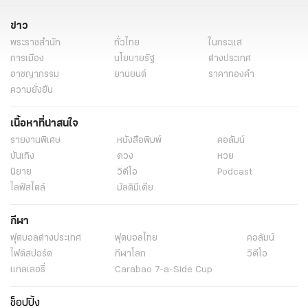
ข่าว
พระราชสำนัก
ทั่วไทย
ในกระแส
การเมือง
นโยบายรัฐ
ต่างประเทศ
อาชญากรรม
ยานยนต์
ราคาทองคำ
ความยั่งยืน
เนื้อหาที่น่าสนใจ
รายงานพิเศษ
หนังสือพิมพ์
คอลัมน์
บันเทิง
ดวง
หวย
นิยาย
วิดีโอ
Podcast
ไลฟ์สไตล์
มัลติมีเดีย
กีฬา
ฟุตบอลต่่างประเทศ
ฟุตบอลไทย
คอลัมน์
ไฟต์สปอร์ต
กีฬาโลก
วิดีโอ
แกลเลอรี่
Carabao 7-a-Side Cup
ช็อปปิ้ง