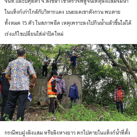
จนท.และปศุสัตว์ จ.สงขลา เข้าตรวจพิสูจน์เหตุลิงแสมจมน้ำ
ในแท็งก์เก่าใกล้กับวิหารแดง บนยอดเขาตังกวน พบตาย
ทั้งหมด 15 ตัว ในสภาพอืด เหตุเพราะลงไปกินน้ำแล้วขึ้นไม่ได้
เร่งแก้ไขเปลี่ยนใส่ฝาปิดใหม่
กรณีพบฝูงลิงแสม หรือลิงหางยาว ตกไปตายในแท็งก์น้ำที่ตั้ง