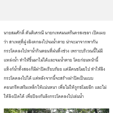
นายสมศักดิ์ ตันติเศรณี นายกเทศมนตรีนครสงขลา เปิดเผย
ว่า สาเหตุที่ฝูงลิงตกลงไปจมน้ำตาย น่าจะมาจากพากัน
กระโดดลงไปหาน้ำกินตอนที่ฝนทิ้งช่วง เพราะบริเวณนี้ไม่มี
แหล่งน้ำ ทำให้ขึ้นมาไม่ได้และจมน้ำตาย โดยก่อนหน้านี้
แท็งก์น้ำทั้งสองก็มีฝาปิดเรียบร้อย แต่มีคนขโมยไป ทำให้ลิง
กระโดดลงไปได้ แต่หลังจากนี้จะสร้างฝาปิดเป็นแบบ
คอนกรีตเสริมเหล็กให้แน่นหนา เพื่อไม่ให้ถูกขโมยอีก และไม่
ให้ลิงเปิดได้ เพื่อป้องกันลิงกระโดดลงไปเล่นน้ำ