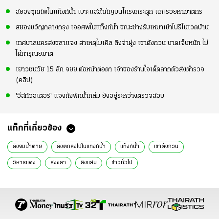
สยองซุกศพในแท็งก์น้ำ เบาะแสสำคัญบนโครงกระดูก แกะรอยหาฆาตกร
สยองขวัญกลางกรุง เจอศพในแท็งก์น้ำ ขณะช่างรับเหมาเข้าไปรีโนเวตบ้าน
เทศบาลนครสงขลาแจง สาเหตุไมเคิล ลิงจ่าฝูง เขาตังกวน บาดเจ็บหนัก ไม่
ได้การุณยฆาต
เยาวชนวัย 15 ลัก จยย.ต่อหน้าต่อตา เจ้าของร้านใจเด็ดลากตัวส่งตำรวจ
(คลิป)
'อีสท์วอเตอร์' แจงถังพักน้ำถล่ม ยังอยู่ระหว่างตรวจสอบ
แท็กที่เกี่ยวข้อง
ลิงจมน้ำตาย
ลิงตกลงไปในแทงก์น้ำ
แท็งก์น้ำ
เขาตังกวน
วิหารแดง
สงขลา
ลิงแสม
ข่าวทั่วไป