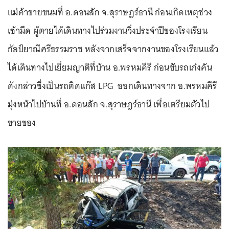
แม่ค้าขายขนมที่ อ.ดอนสัก จ.สุราษฎร์ธานี ก่อนเกิดเหตุช่วง
เช้ามืด ผู้ตายได้เดินทางไปร่วมงานวิ่งประจำปีของโรงเรียน
กัลป์ยาณีศรีธรรมราช หลังจากเสร็จจากงานของโรงเรียนแล้ว
ได้เดินทางไปเยี่ยมญาติที่บ้าน อ.พรหมคีรี ก่อนขับรถเก๋งคัน
ดังกล่าวซึ่งเป็นรถติดแก๊ส LPG ออกเดินทางจาก อ.พรหมคีรี
มุ่งหน้าไปบ้านที่ อ.ดอนสัก จ.สุราษฎร์ธานี เพื่อเตรียมตัวไป
ขายของ