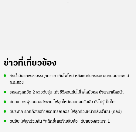
...
ข่าวที่เกี่ยวข้อง
ถังน้ำมันรถพ่วงบรรทุกทราย เกิดไฟไหม้ หลังชนกับกระบะ บนถนนบายพาส
จ.ระยอง
รอดหวุดหวิด 2 สาววัยรุ่น เก๋งซีวิคชนต้นไม้ไฟไหม้วอด อ้างหมาตัดหน้า
สยอง เก๋งพุ่งชนคอสะพาน ไฟลุกไหม้คลอกคนขับดับ ยังไม่รู้เป็นใคร
ดับระทึก รถแก๊สชนท้ายรถเทรลเลอร์ ไฟลุกท่วมหน้าคลังน้ำมัน (คลิป)
ชนยับ ไฟลุกท่วมคัน "แท็กซี่เสยท้ายสิบล้อ" ดับสยองคาเบาะ 1