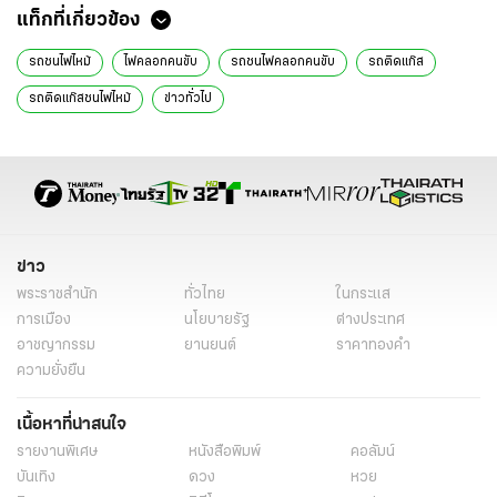
แท็กที่เกี่ยวข้อง
รถชนไฟไหม้
ไฟคลอกคนขับ
รถชนไฟคลอกคนขับ
รถติดแก๊ส
รถติดแก๊สชนไฟไหม้
ข่าวทั่วไป
ข่าว
พระราชสำนัก
ทั่วไทย
ในกระแส
การเมือง
นโยบายรัฐ
ต่างประเทศ
อาชญากรรม
ยานยนต์
ราคาทองคำ
ความยั่งยืน
เนื้อหาที่น่าสนใจ
รายงานพิเศษ
หนังสือพิมพ์
คอลัมน์
บันเทิง
ดวง
หวย