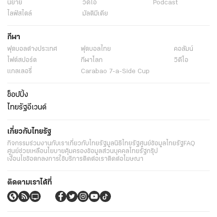
นิยาย
วิดีโอ
Podcast
ไลฟ์สไตล์
มัลติมีเดีย
กีฬา
ฟุตบอลต่่างประเทศ
ฟุตบอลไทย
คอลัมน์
ไฟต์สปอร์ต
กีฬาโลก
วิดีโอ
แกลเลอรี่
Carabao 7-a-Side Cup
ช็อปปิ้ง
ไทยรัฐอีเวนต์
เกี่ยวกับไทยรัฐ
กิจกรรม
ร่วมงานกับเรา
เกี่ยวกับไทยรัฐ
มูลนิธิไทยรัฐ
ศูนย์ข้อมูลไทยรัฐ
FAQ
ศูนย์ช่วยเหลือ
นโยบายคุ้มครองข้อมูลส่วนบุคคลไทยรัฐกรุ๊ป
เงื่อนไขข้อตกลงการใช้บริการ
ติดต่อเรา
ติดต่อโฆษณา
ติดตามเราได้ที่