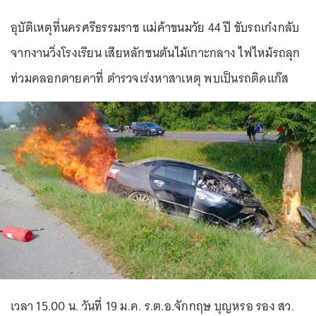
อุบัติเหตุที่นครศรีธรรมราช แม่ค้าขนมวัย 44 ปี ขับรถเก๋งกลับ
จากงานวิ่งโรงเรียน เสียหลักชนต้นไม้เกาะกลาง ไฟไหม้รถลุก
ท่วมคลอกตายคาที่ ตำรวจเร่งหาสาเหตุ พบเป็นรถติดแก๊ส
เวลา 15.00 น. วันที่ 19 ม.ค. ร.ต.อ.จักกฤษ บุญหรอ รอง สว.