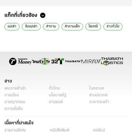
แท็กที่เกี่ยวข้อง
แม่เล้า
จับแม่เล้า
ค้ากาม
ค้ากามเด็ก
โสเภณี
ข่าวทั่วไป
ข่าว
พระราชสำนัก
ทั่วไทย
ในกระแส
การเมือง
นโยบายรัฐ
ต่างประเทศ
อาชญากรรม
ยานยนต์
ราคาทองคำ
ความยั่งยืน
เนื้อหาที่น่าสนใจ
รายงานพิเศษ
หนังสือพิมพ์
คอลัมน์