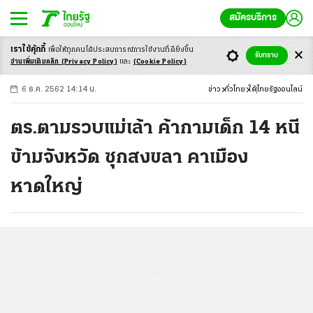
สมัครบริการ
เราใช้คุ้กกี้
เพื่อให้ทุกคนได้ประสบ
การณ์การใช้งานที่ดียิ่งขึ้น
+
ก
ก
-ก
รับทราบ
อ่านเพิ่มเติมคลิก
(Privacy Policy)
และ
(Cookie Policy)
6 ธ.ค. 2562 14:14 น.
ข่าว
ทั่วไทย
ใต้
ไทยรัฐออนไลน์
ตร.ตามรวบแม่เล้า ค้ากามเด็ก 14 หนี
ข้ามจังหวัด ซุกสงขลา คาเมือง
หาดใหญ่
...