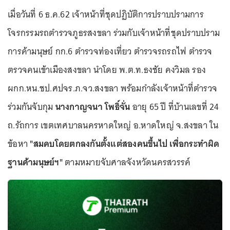
เมื่อวันที่ 6 ธ.ค.62 เจ้าหน้าที่ชุดปฏิบัติการปราบปรามการ
โจรกรรมรถตำรวจภูธรสงขลา ร่วมกับเจ้าหน้าที่ชุดปราบปราม
การค้ามนุษย์ กก.6 ตำรวจท่องเที่ยว ตำรวจรถรถไฟ ตำรวจ
ตรวจคนเข้าเมืองสงขลา นำโดย พ.ต.ท.ธงชัย คงวิมล รอง
ผกก.หน.ชป.ศปจร.ภ.จว.สงขลา พร้อมกำลังเจ้าหน้าที่ตำรวจ
ร่วมกันจับกุม
นางกาญจนา โพธิ์จั่น
อายุ 65 ปี ที่บ้านเลขที่ 24
ถ.รัถการ เขตเทศบาลนครหาดใหญ่ อ.หาดใหญ่ จ.สงขลา ใน
ข้อหา
"สมคบโดยตกลงกันตั้งแต่สองคนขึ้นไป เพื่อกระทำผิด
ฐานค้ามนุษย์ฯ"
ตามหมายจับศาลจังหวัดนครสวรรค์