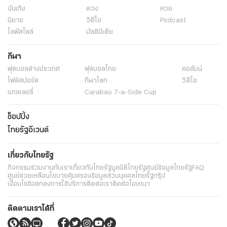
บันเทิง
ดวง
หวย
นิยาย
วิดีโอ
Podcast
ไลฟ์สไตล์
มัลติมีเดีย
กีฬา
ฟุตบอลต่่างประเทศ
ฟุตบอลไทย
คอลัมน์
ไฟต์สปอร์ต
กีฬาโลก
วิดีโอ
แกลเลอรี่
Carabao 7-a-Side Cup
ช็อปปิ้ง
ไทยรัฐอีเวนต์
เกี่ยวกับไทยรัฐ
กิจกรรม
ร่วมงานกับเรา
เกี่ยวกับไทยรัฐ
มูลนิธิไทยรัฐ
ศูนย์ข้อมูลไทยรัฐ
FAQ
ศูนย์ช่วยเหลือ
นโยบายคุ้มครองข้อมูลส่วนบุคคลไทยรัฐกรุ๊ป
เงื่อนไขข้อตกลงการใช้บริการ
ติดต่อเรา
ติดต่อโฆษณา
ติดตามเราได้ที่