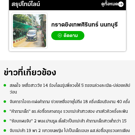
สรุปไทม์ไลน์
ดูทั้งหมด
กราดยิงเทพศิรินทร์ นนทบุรี
ติดตาม
ข่าวที่เกี่ยวข้อง
สลดใจ เหยื่อสาววัย 14 ร้องโดนรุ่นพี่ลวงให้ 5 ทรชนล่วงละเมิด-ปล่อยคลิป
ว่อน
จับคาราโอเกะแฝงค้ากาม ช่วยเหยื่ออายุไม่ถึง 18 ครึ่งเดือนรับงาน 40 ครั้ง
"ค้ากามเด็ก" ตร.ล่อซื้อกลางกรุง รวบแม่เล้าสาวสอง งาบหัวคิวครั้งละพัน
"ซ้อนแผนจับ" 2 พนง.ม่านรูด ตั้งตัวเป็นแม่เล้า ค้ากามเด็กสาวต่ำกว่า 15
จับแม่เล้า 19 พา 2 เยาวชนหญิง ไปเป็นเด็กเอนฯ ดส.ล่อซื้อบุกรวบคาเตียง