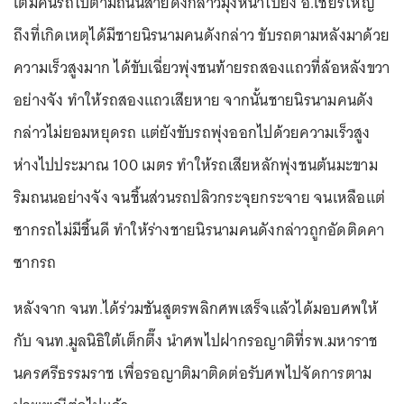
เต็มคันรถไปตามถนนสายดังกล่าวมุ่งหน้าไปยัง อ.เชียรใหญ่
ถึงที่เกิดเหตุได้มีชายนิรนามคนดังกล่าว ขับรถตามหลังมาด้วย
ความเร็วสูงมาก ได้ขับเฉี่ยวพุ่งชนท้ายรถสองแถวที่ล้อหลังขวา
อย่างจัง ทำให้รถสองแถวเสียหาย จากนั้นชายนิรนามคนดัง
กล่าวไม่ยอมหยุดรถ แต่ยังขับรถพุ่งออกไปด้วยความเร็วสูง
ห่างไปประมาณ 100 เมตร ทำให้รถเสียหลักพุ่งชนต้นมะขาม
ริมถนนอย่างจัง จนชิ้นส่วนรถปลิวกระจุยกระจาย จนเหลือแต่
ซากรถไม่มีชิ้นดี ทำให้ร่างชายนิรนามคนดังกล่าวถูกอัดติดคา
ซากรถ
หลังจาก จนท.ได้ร่วมชันสูตรพลิกศพเสร็จแล้วได้มอบศพให้
กับ จนท.มูลนิธิใต้เต็กตึ๊ง นำศพไปฝากรอญาติที่รพ.มหาราช
นครศรีธรรมราช เพื่อรอญาติมาติดต่อรับศพไปจัดการตาม