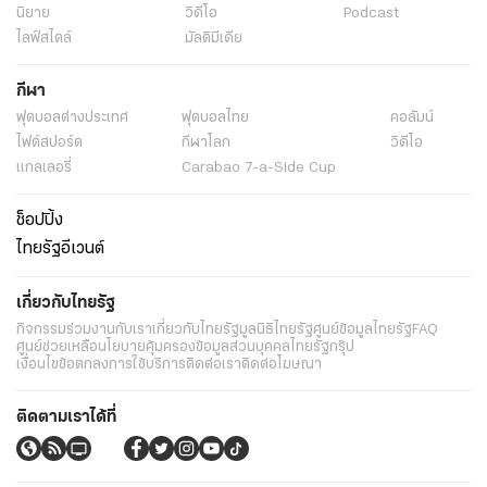
นิยาย
วิดีโอ
Podcast
ไลฟ์สไตล์
มัลติมีเดีย
กีฬา
ฟุตบอลต่่างประเทศ
ฟุตบอลไทย
คอลัมน์
ไฟต์สปอร์ต
กีฬาโลก
วิดีโอ
แกลเลอรี่
Carabao 7-a-Side Cup
ช็อปปิ้ง
ไทยรัฐอีเวนต์
เกี่ยวกับไทยรัฐ
กิจกรรม
ร่วมงานกับเรา
เกี่ยวกับไทยรัฐ
มูลนิธิไทยรัฐ
ศูนย์ข้อมูลไทยรัฐ
FAQ
ศูนย์ช่วยเหลือ
นโยบายคุ้มครองข้อมูลส่วนบุคคลไทยรัฐกรุ๊ป
เงื่อนไขข้อตกลงการใช้บริการ
ติดต่อเรา
ติดต่อโฆษณา
ติดตามเราได้ที่