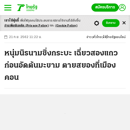
สมัครบริการ
เราใช้คุ้กกี้
เพื่อให้ทุกคนได้ประสบ
การณ์การใช้งานที่ดียิ่งขึ้น
+
ก
ก
-ก
รับทราบ
อ่านเพิ่มเติมคลิก
(Privacy Policy)
และ
(Cookie Policy)
21 ก.ย. 2562 11:22 น.
ข่าว
ทั่วไทย
ใต้
ไทยรัฐออนไลน์
หนุ่มนิรนามซิ่งกระบะ เฉี่ยวสองแถว
ก่อนอัดต้นมะขาม ตายสยองที่เมือง
คอน
...