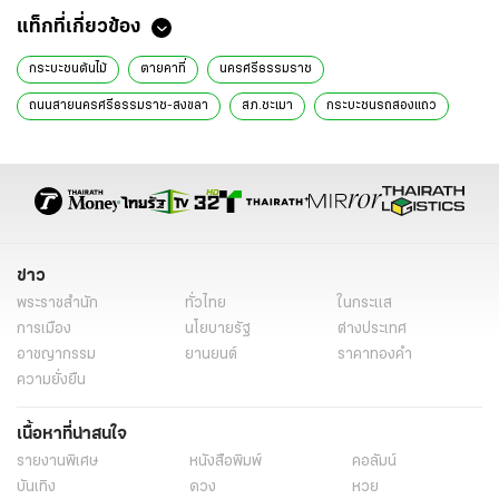
แท็กที่เกี่ยวข้อง
กระบะชนต้นไม้
ตายคาที่
นครศรีธรรมราช
ถนนสายนครศรีธรรมราช-สงขลา
สภ.ชะเมา
กระบะชนรถสองแถว
ข่าวทั่วไป
ข่าว
พระราชสำนัก
ทั่วไทย
ในกระแส
การเมือง
นโยบายรัฐ
ต่างประเทศ
อาชญากรรม
ยานยนต์
ราคาทองคำ
ความยั่งยืน
เนื้อหาที่น่าสนใจ
รายงานพิเศษ
หนังสือพิมพ์
คอลัมน์
บันเทิง
ดวง
หวย