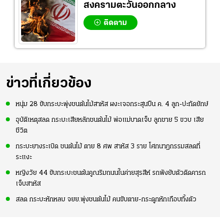
สงครามตะวันออกกลาง
ติดตาม
ข่าวที่เกี่ยวข้อง
หนุ่ม 28 ขับกระบะพุ่งชนต้นไม้สาหัส ผงะเจอกระสุนปืน ค. 4 ลูก-ปะทัดยักษ์
อุบัติเหตุสลด กระบะเสียหลักชนต้นไม้ พ่อแม่บาดเจ็บ ลูกชาย 5 ขวบ เสีย
ชีวิต
กระบะยางระเบิด ชนต้นไม้ ตาย 8 ศพ สาหัส 3 ราย โศกนาฏกรรมสลดที่
ระแงะ
หญิงวัย 44 ขับกระบะชนต้นคูณริมถนนในค่ายสุรสีห์ รถพังยับตัวติดคารถ
เจ็บสาหัส
สลด กระบะหักหลบ จยย.พุ่งชนต้นไม้ คนขับตาย-กระดูกหักเกือบทั้งตัว