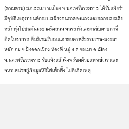
(สอบสวน) สภ.ชะเมา อ.เมือง จ.นครศรีธรรมราช ได้รับแจ้งว่า
มีอุบัติเหตุรถยนต์กระบะเฉี่ยวชนรถสองแถวและรถกระบะเสีย
หลักพุ่งไปชนต้นมะขามริมถนน จนรถพังเละคนขับตายคาที่
ติดในซากรถ ที่บริเวณริมถนนสายนครศรีธรรมราช-สงขลา
หลัก กม.9 ฝั่งออกเมือง ท้องที่ หมู่ 4 ต.ชะเมา อ.เมือง
จ.นครศรีธรรมราช รับแจ้งแล้วจึงพร้อมด้วยแพทย์เวร และ
จนท.หน่วยกู้ภัยมูลนิธิใต้เต็กตึ๊ง ไปที่เกิดเหตุ
...