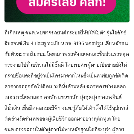
ที่เกิดเหตุ จนท.พบซากรถยนต์กระบะยี่ห้อโตโยต้า รุ่นไฮลักซ์
สีบรอนซ์เงิน 4 ประตู ทะเบียน กฉ-9196 นครปฐม เสียหลักชน
กับต้นมะขามริมถนน โดยสภาพรถพังแหลกเละชิ้นส่วนรถหลุด
กระจายไปทั่วบริเวณไม่มีชิ้นดี โดยพบศพผู้ตายเป็นชายยังไม่
ทราบชื่อและที่อยู่ว่าเป็นใครมาจากไหนซึ่งเป็นคนขับถูกอัดติด
คาซากรถถูกอัดไปติดเบาะที่นั่งด้านหลัง สภาพศพร่างแหลก
เหลว กะโหลกแตก คอหัก แขนขาหัก นุ่งชุดนุ่งกางเกงยีนส์
สีน้ำเงิน เสื้อยืดคอกลมสีฟ้า จนท.กู้ภัยใต้เต็กตึ๊งได้ใช้อุปกรณ์
ตัดถ่างงัดร่างศพของผู้เสียชีวิตออกมาอย่างทุลักทุเล โดย
จนท.ตรวจสอบในตัวผู้ตายไม่พบหลักฐานใดที่ระบุว่า ผู้ตาย