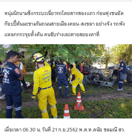
หนุ่มนิรนามซิ่งกระบะเฉี่ยวรถโดยสารสองแถว ก่อนพุ่งชนอัด
ก๊อบปี้ต้นมะขามริมถนนสายเมืองคอน-สงขลา อย่างจัง รถพัง
แหลกกระจุยทั้งคัน คนขับร่างเละตายสยองคาที่
เมื่อเวลา 06.30 น. วันที่ 21 ก.ย.2562 พ.ต.ท.ดนัย ชลมูณี สว.