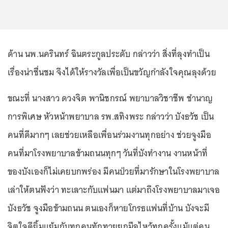
ด้าน นพ.นครินทร์ ฉินตระกูลประดับ กล่าวว่า สิ่งที่ลุงทำเป็น
เรื่องน่าชื่นชม จึงได้ให้รางวัลเพื่อเป็นขวัญกำลังใจคุณลุงด้วย
ขณะที่ นางสาว ดวงจิต พานิชกรณ์ พยาบาลวิชาชีพ ชำนาญ
การพิเศษ หัวหน้าพยาบาล รพ.สทิงพระ กล่าวว่า บังธวัช เป็น
คนที่ดีมากๆ เลยช่วยเหลือเพื่อนร่วมงานทุกอย่าง ช่วยจูงมือ
คนที่มาโรงพยาบาลข้ามถนนทุกๆ วันที่บังทำงาน งานหน้าที่
ของบังเองก็ไม่เคยบกพร่อง มีคนป่วยที่มารักษาในโรงพยาบาล
เล่าให้ตนฟังว่า ทะเลาะกับแฟนมา แต่มาถึงโรงพยาบาลมาเจอ
บังธวัช จูงมือข้ามถนน ตนเองก็หายโกรธแฟนที่บ้าน บังจะมี
จิตใจดียิ้มแย้มกับทุกคนทักทายยกมือไหว้ทุกครั้งแม้แต่คน