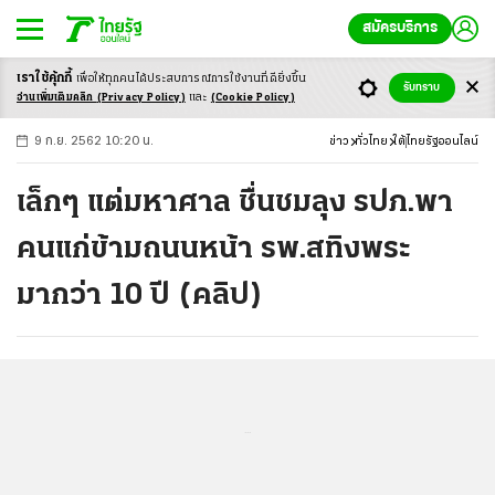
สมัครบริการ
เราใช้คุ้กกี้
เพื่อให้ทุกคนได้ประสบ
การณ์การใช้งานที่ดียิ่งขึ้น
+
ก
ก
-ก
รับทราบ
อ่านเพิ่มเติมคลิก
(Privacy Policy)
และ
(Cookie Policy)
9 ก.ย. 2562 10:20 น.
ข่าว
ทั่วไทย
ใต้
ไทยรัฐออนไลน์
เล็กๆ แต่มหาศาล ชื่นชมลุง รปภ.พา
คนแก่ข้ามถนนหน้า รพ.สทิงพระ
มากว่า 10 ปี (คลิป)
...