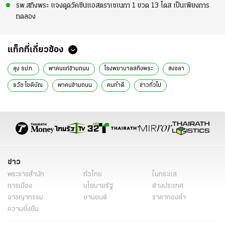
รพ.สทิงพระ แจงดูดวัคซีนแอสตราเซเนกา 1 ขวด 13 โดส เป็นเพียงการ
ทดลอง
แท็กที่เกี่ยวข้อง
ลุง รปภ.
พาคนแก่ข้ามถนน
โรงพยาบาลสทิงพระ
สงขลา
ธวัช โชติบัณ
พาคนข้ามถนน
คนทำดี
ข่าวทั่วไป
ข่าว
พระราชสำนัก
ทั่วไทย
ในกระแส
การเมือง
นโยบายรัฐ
ต่างประเทศ
อาชญากรรม
ยานยนต์
ราคาทองคำ
ความยั่งยืน