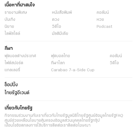
เนื้อหาที่น่าสนใจ
รายงานพิเศษ
หนังสือพิมพ์
คอลัมน์
บันเทิง
ดวง
หวย
นิยาย
วิดีโอ
Podcast
ไลฟ์สไตล์
มัลติมีเดีย
กีฬา
ฟุตบอลต่่างประเทศ
ฟุตบอลไทย
คอลัมน์
ไฟต์สปอร์ต
กีฬาโลก
วิดีโอ
แกลเลอรี่
Carabao 7-a-Side Cup
ช็อปปิ้ง
ไทยรัฐอีเวนต์
เกี่ยวกับไทยรัฐ
กิจกรรม
ร่วมงานกับเรา
เกี่ยวกับไทยรัฐ
มูลนิธิไทยรัฐ
ศูนย์ข้อมูลไทยรัฐ
FAQ
ศูนย์ช่วยเหลือ
นโยบายคุ้มครองข้อมูลส่วนบุคคลไทยรัฐกรุ๊ป
เงื่อนไขข้อตกลงการใช้บริการ
ติดต่อเรา
ติดต่อโฆษณา