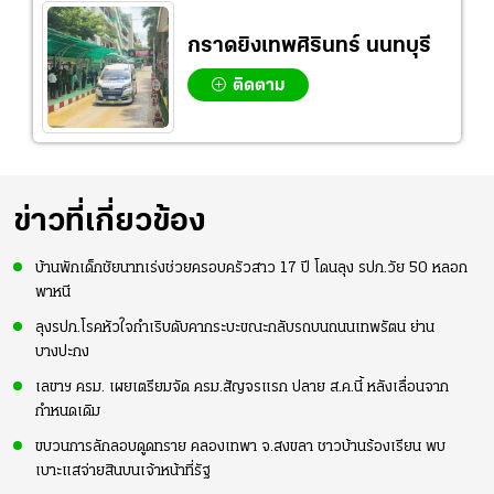
กราดยิงเทพศิรินทร์ นนทบุรี
ติดตาม
ข่าวที่เกี่ยวข้อง
บ้านพักเด็กชัยนาทเร่งช่วยครอบครัวสาว 17 ปี โดนลุง รปภ.วัย 50 หลอก
พาหนี
ลุงรปภ.โรคหัวใจกำเริบดับคากระบะขณะกลับรถบนถนนเทพรัตน ย่าน
บางปะกง
เลขาฯ ครม. เผยเตรียมจัด ครม.สัญจรแรก ปลาย ส.ค.นี้ หลังเลื่อนจาก
กำหนดเดิม
ขบวนการลักลอบดูดทราย คลองเทพา จ.สงขลา ชาวบ้านร้องเรียน พบ
เบาะแสจ่ายสินบนเจ้าหน้าที่รัฐ