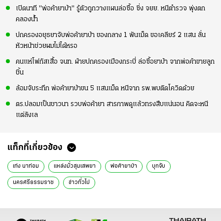
เปิดนาที "พ่อค้ายาบ้า" รู้ตัวถูกวางแผนล่อซื้อ ซิ่ง จยย. หนีตำรวจ พุ่งตก
คลองน้ำ
ปกครองอยุธยาจับพ่อค้ายาบ้า ของกลาง 1 พันเม็ด ขอเคลียร์ 2 แสน ลั่น
หัวหน้าช่วยผมไม่ได้หรอ
คนแห่โฟกัสเสื้อ จนท. ฝ่ายปกครองเมืองกระบี่ ล่อซื้อยาบ้า จากพ่อค้าขายลูก
ชิ้น
ล้อมจับระทึก พ่อค้ายาบ้าขน 5 แสนเม็ด หนีจาก รพ.พบติดโควิดด้วย
ตร.ปลอมเป็นชาวนา รวบพ่อค้ายา สารภาพดูแล้วทรงสืบแน่นอน คิดจะหนี
แต่ลังเล
แท็กที่เกี่ยวข้อง
เท่ง นาท่อม
แหล่งมั่วสุมเสพยา
พ่อค้ายาบ้า
บุกจับ
นครศรีธรรมราช
ข่าวทั่วไป