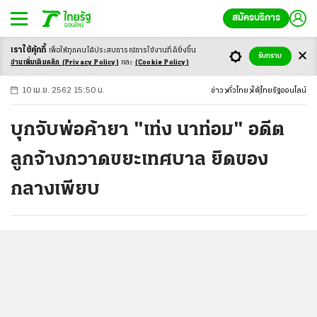
สมัครบริการ
เราใช้คุ้กกี้
เพื่อให้ทุกคนได้ประสบ
การณ์การใช้งานที่ดียิ่งขึ้น
+
ก
ก
-ก
รับทราบ
อ่านเพิ่มเติมคลิก
(Privacy Policy)
และ
(Cookie Policy)
10 เม.ย. 2562 15:50 น.
ข่าว
ทั่วไทย
ใต้
ไทยรัฐออนไลน์
บุกจับพ่อค้ายา "เท่ง นาท่อม" อดีต
ลูกจ้างกวาดขยะเทศบาล ยึดของ
กลางเพียบ
...