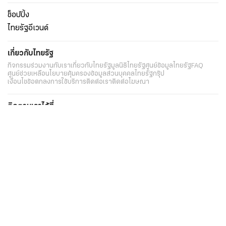
ช็อปปิ้ง
ไทยรัฐอีเวนต์
เกี่ยวกับไทยรัฐ
กิจกรรม
ร่วมงานกับเรา
เกี่ยวกับไทยรัฐ
มูลนิธิไทยรัฐ
ศูนย์ข้อมูลไทยรัฐ
FAQ
ศูนย์ช่วยเหลือ
นโยบายคุ้มครองข้อมูลส่วนบุคคลไทยรัฐกรุ๊ป
เงื่อนไขข้อตกลงการใช้บริการ
ติดต่อเรา
ติดต่อโฆษณา
ติดตามเราได้ที่
Application
My THAIRATH