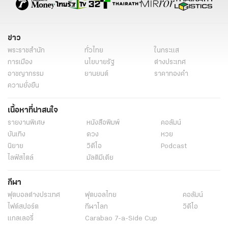
ข่าว
พระราชสำนัก
ทั่วไทย
ในกระแส
การเมือง
นโยบายรัฐ
ต่างประเทศ
อาชญากรรม
ยานยนต์
ราคาทองคำ
ความยั่งยืน
เนื้อหาที่น่าสนใจ
รายงานพิเศษ
หนังสือพิมพ์
คอลัมน์
บันเทิง
ดวง
หวย
นิยาย
วิดีโอ
Podcast
ไลฟ์สไตล์
มัลติมีเดีย
กีฬา
ฟุตบอลต่่างประเทศ
ฟุตบอลไทย
คอลัมน์
ไฟต์สปอร์ต
กีฬาโลก
วิดีโอ
แกลเลอรี่
Carabao 7-a-Side Cup