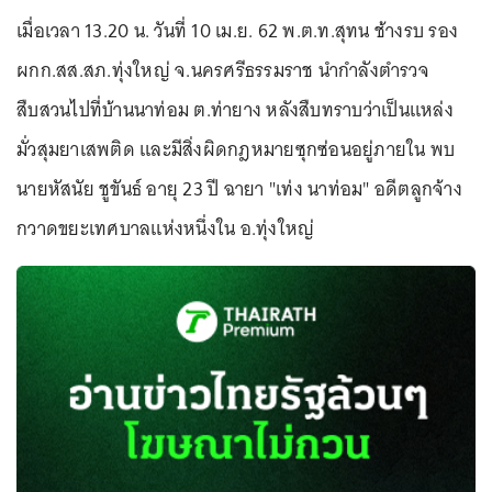
เมื่อเวลา 13.20 น. วันที่ 10 เม.ย. 62 พ.ต.ท.สุทน ช้างรบ รอง
ผกก.สส.สภ.ทุ่งใหญ่ จ.นครศรีธรรมราช นำกำลังตำรวจ
สืบสวนไปที่บ้านนาท่อม ต.ท่ายาง หลังสืบทราบว่าเป็นแหล่ง
มั่วสุมยาเสพติด และมีสิ่งผิดกฎหมายซุกซ่อนอยู่ภายใน พบ
นายหัสนัย ชูขันธ์ อายุ 23 ปี ฉายา "เท่ง นาท่อม" อดีตลูกจ้าง
กวาดขยะเทศบาลแห่งหนึ่งใน อ.ทุ่งใหญ่