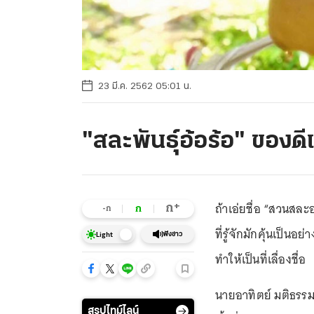
23 มี.ค. 2562 05:01 น.
"สละพันธุ์อ้อร้อ" ของดี
ถ้าเอ่ยชื่อ “สวนสละ
+
ก
ก
-ก
ที่รู้จักมักคุ้นเป็น
ฟังข่าว
Light
ทำให้เป็นที่เลื่องชื่อ
นายอาทิตย์ มติธรรม 
สรุปไทม์ไลน์