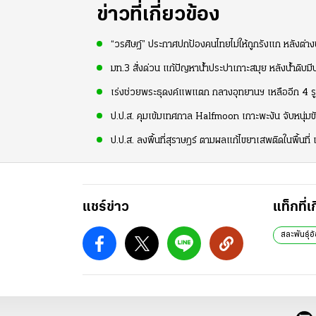
ข่าวที่เกี่ยวข้อง
“วรศิษฎ์” ประกาศปกป้องคนไทยไม่ให้ถูกรังแก หลังต่างช
มท.3 สั่งด่วน แก้ปัญหาน้ำประปาเกาะสมุย หลังน้ำดิบม
เร่งช่วยพระธุดงค์แพแตก กลางอุทยานฯ เหลืออีก 4 รูป
ป.ป.ส. คุมเข้มเทศกาล Halfmoon เกาะพะงัน จับหนุ่มขั
ป.ป.ส. ลงพื้นที่สุราษฎร์ ตามผลแก้ไขยาเสพติดในพื้นที่ เ
แชร์ข่าว
แท็กที่เ
สละพันธุ์อ