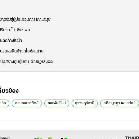
าติข่มขู่ผู้ประกอบการเกาะสมุย
ีปริมาณไม่เพียงพอ
ติดค้างในป่า
บรถส่งสินค้าซุกไอซ์คาด่าน
น้นสร้างภูมิคุ้มกัน-ช่วยผู้หลงผิด
กี่ยวข้อง
้อร้อ
สวนสละอาทิตย์
สละพันธุ์ใหม่
สุราษฎร์ธานี
อภิชญาฎา เพชรรัตน์