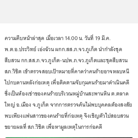
ความคืบหน้าล่าสุด เมื่อเวลา 14.00 น. วันที่ 19 มี.ค.
พ.ต.อ.ประวิทย์ เอ่งฉ้วน ผกก.สส.ภ.จว.ภูเก็ต นำกำลังชุด
สืบสวน กก.สส.ภ.จว.ภูเก็ต-นปพ.ภ.จว.ภูเก็ตและชุดสืบสวน
สภ.วิชิต เข้าตรวจสอบเป้าหมายที่คาดว่าคนร้ายอาจหลบหนี
ไปกบดานหลังก่อเหตุ เพื่อติดตามจับกุมคนร้ายมาดำเนินคดี
ซึ่งเป็นห้องเช่าของคนร้ายบริเวณหมู่บ้านสะพานหิน ต.ตลาด
ใหญ่ อ.เมือง จ.ภูเก็ต จากการตรวจค้นไม่พบบุคคลต้องสงสัย
พบเพียงแฟนสาวของคนร้ายที่ก่อเหตุ จึงเชิญตัวไปสอบสวน
ขยายผลที่ สภ.วิชิต เพื่อหามูลเหตุในการก่อคดี