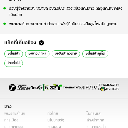
รวบผู้จ้างวานฆ่า “สมาชิก อบต.อิปัน” สางแค้นหลานสาว เหตุหลานเขยหลง
เมียน้อย
พยาบาลช็อก พยายามฆ่าตัวตาย หลังรู้มือปืนกราดยิงสุดโหดเป็นลูกชาย
แท็กที่เกี่ยวข้อง
ยิงในสปา
ยิงชาวเกาหลี
มือปืนฆ่าตัวตาย
ยิงในสปาภูเก็ต
ข่าวทั่วไป
ข่าว
พระราชสำนัก
ทั่วไทย
ในกระแส
การเมือง
นโยบายรัฐ
ต่างประเทศ
อาชญากรรม
ยานยนต์
ราคาทองคำ