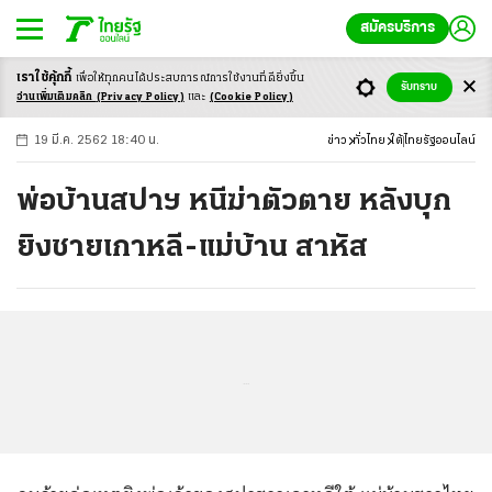
สมัครบริการ
เราใช้คุ้กกี้
เพื่อให้ทุกคนได้ประสบ
การณ์การใช้งานที่ดียิ่งขึ้น
+
ก
ก
-ก
รับทราบ
อ่านเพิ่มเติมคลิก
(Privacy Policy)
และ
(Cookie Policy)
19 มี.ค. 2562 18:40 น.
ข่าว
ทั่วไทย
ใต้
ไทยรัฐออนไลน์
พ่อบ้านสปาฯ หนีฆ่าตัวตาย หลังบุก
ยิงชายเกาหลี-แม่บ้าน สาหัส
...