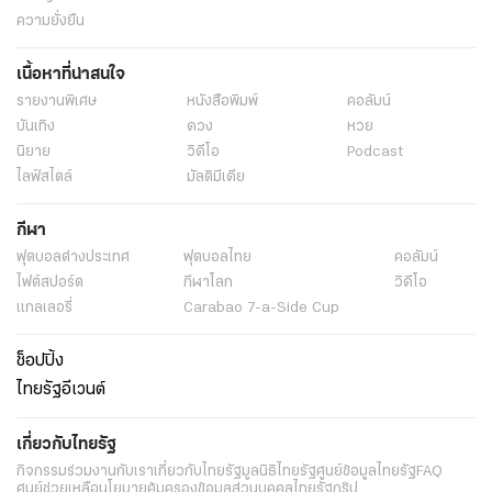
ความยั่งยืน
เนื้อหาที่น่าสนใจ
รายงานพิเศษ
หนังสือพิมพ์
คอลัมน์
บันเทิง
ดวง
หวย
นิยาย
วิดีโอ
Podcast
ไลฟ์สไตล์
มัลติมีเดีย
กีฬา
ฟุตบอลต่่างประเทศ
ฟุตบอลไทย
คอลัมน์
ไฟต์สปอร์ต
กีฬาโลก
วิดีโอ
แกลเลอรี่
Carabao 7-a-Side Cup
ช็อปปิ้ง
ไทยรัฐอีเวนต์
เกี่ยวกับไทยรัฐ
กิจกรรม
ร่วมงานกับเรา
เกี่ยวกับไทยรัฐ
มูลนิธิไทยรัฐ
ศูนย์ข้อมูลไทยรัฐ
FAQ
ศูนย์ช่วยเหลือ
นโยบายคุ้มครองข้อมูลส่วนบุคคลไทยรัฐกรุ๊ป