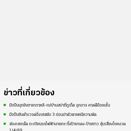
...
ข่าวที่เกี่ยวข้อง
มือปืนบุกยิงชายเกาหลี-แม่บ้านสปาที่ภูเก็ต อุกอาจ คาดฝีมือคนใน
มือปืนยิงตำรวจฝรั่งเศสดับ 3 ก่อนฆ่าตัวตายหนีความผิด
ส่องเลขเด็ด ทะเบียนรถไฟฟ้านายกฯ ทั้งป้ายแดง-ป้ายขาว ลุ้นเสี่ยงโชคงวด
1/4/69