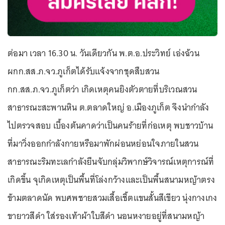
ต่อมา เวลา 16.30 น. วันเดียวกัน พ.ต.อ.ประวิทย์ เอ่งฉ้วน
ผกก.สส.ภ.จว.ภูเก็ตได้รับแจ้งจากชุดสืบสวน
กก.สส.ภ.จว.ภูเก็ตว่า เกิดเหตุคนยิงตัวตายที่บริเวณสวน
สาธารณะสะพานหิน ต.ตลาดใหญ่ อ.เมืองภูเก็ต จึงนำกำลัง
ไปตรวจสอบ เบื้องต้นคาดว่าเป็นคนร้ายที่ก่อเหตุ พบชาวบ้าน
ที่มาวิ่งออกกำลังกายหรือมาพักผ่อนหย่อนใจภายในสวน
สาธารณะริมทะเลกำลังยืนจับกลุ่มวิพากษ์วิจารณ์เหตุการณ์ที่
เกิดขึ้น จุเกิดเหตุเป็นพื้นที่โล่งกว้างและเป็นพื้นสนามหญ้าตรง
ข้ามตลาดนัด พบศพชายสวมเสื้อเชิ้ตแขนสั้นสีเขียว นุ่งกางเกง
ขายาวสีดำ ใส่รองเท้าผ้าใบสีดำ นอนหงายอยู่ที่สนามหญ้า