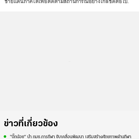
ชายแดนภาคใต้เพื่อติดตามสถานการณ์อย่างใกล้ชิดต่อไป.
...
ข่าวที่เกี่ยวข้อง
"บิ๊กน้อย" นำ กมธ.การกีฬา ขับเคลื่อนพัฒนา เสริมสร้างศักยภาพด้านกีฬา