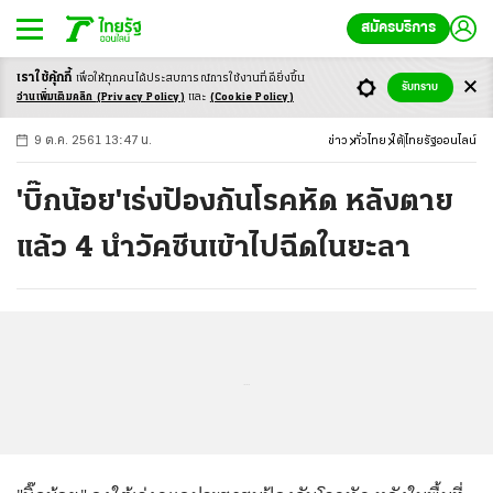
สมัครบริการ
เราใช้คุ้กกี้
เพื่อให้ทุกคนได้ประสบ
การณ์การใช้งานที่ดียิ่งขึ้น
+
ก
ก
-ก
รับทราบ
อ่านเพิ่มเติมคลิก
(Privacy Policy)
และ
(Cookie Policy)
9 ต.ค. 2561 13:47 น.
ข่าว
ทั่วไทย
ใต้
ไทยรัฐออนไลน์
'บิ๊กน้อย'เร่งป้องกันโรคหัด หลังตาย
แล้ว 4 นำวัคซีนเข้าไปฉีดในยะลา
...