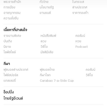
พระราชสำนัก
ทั่วไทย
ในกระแส
การเมือง
นโยบายรัฐ
ต่างประเทศ
อาชญากรรม
ยานยนต์
ราคาทองคำ
ความยั่งยืน
เนื้อหาที่น่าสนใจ
รายงานพิเศษ
หนังสือพิมพ์
คอลัมน์
บันเทิง
ดวง
หวย
นิยาย
วิดีโอ
Podcast
ไลฟ์สไตล์
มัลติมีเดีย
กีฬา
ฟุตบอลต่่างประเทศ
ฟุตบอลไทย
คอลัมน์
ไฟต์สปอร์ต
กีฬาโลก
วิดีโอ
แกลเลอรี่
Carabao 7-a-Side Cup
ช็อปปิ้ง
ไทยรัฐอีเวนต์