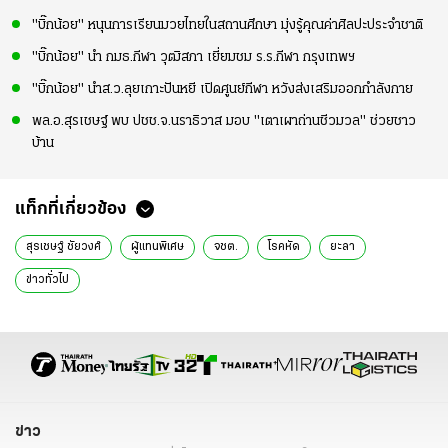
"บิ๊กน้อย" หนุนการเรียนมวยไทยในสถานศึกษา มุ่งรู้คุณค่าศิลปะประจำชาติ
"บิ๊กน้อย" นำ กมธ.กีฬา วุฒิสภา เยี่ยมชม ร.ร.กีฬา กรุงเทพฯ
"บิ๊กน้อย" นำส.ว.ลุยเกาะปันหยี เปิดศูนย์กีฬา หวังส่งเสริมออกกำลังกาย
พล.อ.สุรเชษฐ์ พบ ปชช.จ.นราธิวาส มอบ "เตาเผาถ่านชีวมวล" ช่วยชาว
บ้าน
แท็กที่เกี่ยวข้อง
สุรเชษฐ์ ชัยวงศ์
ผู้แทนพิเศษ
จชต.
โรคหัด
ยะลา
ข่าวทั่วไป
ข่าว