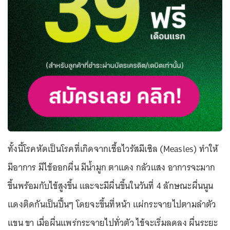
ทั้งนี้โรคหัดเป็นโรคที่เกิดจากเชื้อไวรัสมีเซิล (Measles) ทำให้
มีอาการ มีไข้ออกผื่น มีน้ำมูก ตาแดง กลัวแสง อาการจะมาก
ขึ้นพร้อมกับไข้สูงขึ้น และจะมีผื่นขึ้นในวันที่ 4 ลักษณะผื่นนูน
แดงติดกันเป็นปื้นๆ โดยจะขึ้นที่หน้า แผ่กระจายไปตามลำตัว
แขน ขา เมื่อผื่นแพร่กระจายไปทั่วตัว ไข้จะเริ่มลดลง ผื่นระยะ