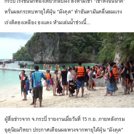
กระบี่ เร่งขนนักท่องเที่ยวกลับฝั่ง สั่งห้ามเข้า “เขาหงอนนาค”
หวั่นผลกระทบพายุไต้ฝุ่น “มังคุด” ทำอันดามันคลื่นลมแรง
เร่งติดธงเหลือง ธงแดง ห้ามเล่นน้ำช่วงนี้...
ผู้สื่อข่าวจาก จ.กระบี่ รายงานเมื่อวันที่ 15 ก.ย. ภายหลังกรม
อุตุนิยมวิทยา ประกาศเตือนผลพวงจากพายุไต้ฝุ่น “มังคุด”