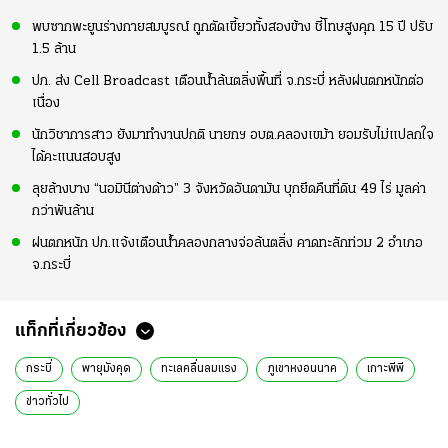
พบซากพะยูนร่างกายสมบูรณ์ ถูกตัดเขี้ยวทั้งสองข้าง ชี้โทษสูงคุก 15 ปี ปรับ
1.5 ล้าน
ปภ. ส่ง Cell Broadcast เตือนน้ำล้นตลิ่งพื้นที่ จ.กระบี่ หลังฝนตกหนักต่อ
เนื่อง
นักวิชาการสาว ยังมาทำงานปกติ นายกฯ อบต.คลองเขม้า ยอมรับไม่แปลกใจ
ได้คะแนนสอบสูง
ลุยล้างบาง “นอมินีต่างด้าว” 3 จังหวัดอันดามัน บุกยึดคืนที่ดิน 49 ไร่ มูลค่า
กว่าพันล้าน
ฝนตกหนัก ปภ.แจ้งเตือนน้ำคลองกลางจ่อล้นตลิ่ง คาดทะลักท่วม 2 อำเภอ
จ.กระบี่
แท็กที่เกี่ยวข้อง
กระบี่
พายุมังคุด
ทะเลคลื่นลมแรง
ภูเขาหงอนนาค
เกาะพีพี
ข่าวทั่วไป