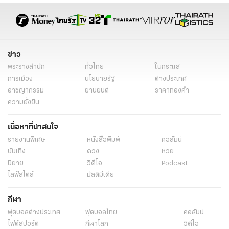
ข่าว
พระราชสำนัก
ทั่วไทย
ในกระแส
การเมือง
นโยบายรัฐ
ต่างประเทศ
อาชญากรรม
ยานยนต์
ราคาทองคำ
ความยั่งยืน
เนื้อหาที่น่าสนใจ
รายงานพิเศษ
หนังสือพิมพ์
คอลัมน์
บันเทิง
ดวง
หวย
นิยาย
วิดีโอ
Podcast
ไลฟ์สไตล์
มัลติมีเดีย
กีฬา
ฟุตบอลต่่างประเทศ
ฟุตบอลไทย
คอลัมน์
ไฟต์สปอร์ต
กีฬาโลก
วิดีโอ