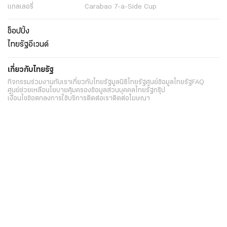
แกลเลอรี่
Carabao 7-a-Side Cup
ช็อปปิ้ง
ไทยรัฐอีเวนต์
เกี่ยวกับไทยรัฐ
กิจกรรม
ร่วมงานกับเรา
เกี่ยวกับไทยรัฐ
มูลนิธิไทยรัฐ
ศูนย์ข้อมูลไทยรัฐ
FAQ
ศูนย์ช่วยเหลือ
นโยบายคุ้มครองข้อมูลส่วนบุคคลไทยรัฐกรุ๊ป
เงื่อนไขข้อตกลงการใช้บริการ
ติดต่อเรา
ติดต่อโฆษณา
ติดตามเราได้ที่
Application
My THAIRATH