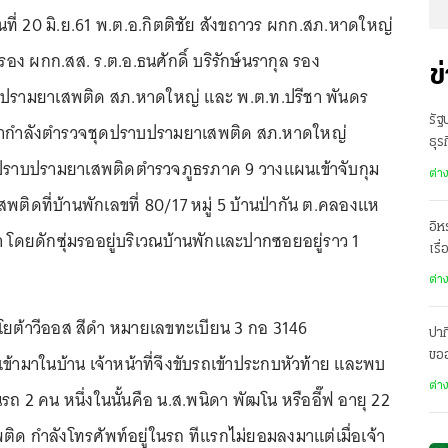
วันที่ 20 มิ.ย.61 พ.ต.อ.กิตติชัย สังขถาวร ผกก.สภ.หาดใหญ่
 รอง ผกก.สส. ร.ต.อ.ธนศักดิ์ บริรักษ์นรากุล รอง
ข
บปรามยาเสพติด สภ.หาดใหญ่ และ พ.ต.ท.ปรีชา พันดร
รัฐ
นำกำลังตำรวจชุดปราบปรามยาเสพติด สภ.หาดใหญ่
ธุร
ดปราบปรามยาเสพติดตำรวจภูธรภาค 9 วางแผนเข้าจับกุม
ต่า
สพติดที่บ้านพักเลขที่ 80/17 หมู่ 5 บ้านป่ากัน ต.คลองแห
อิห
โดยดักซุ่มรออยู่บริเวณบ้านพักและปากซอยอยู่ราว 1
เรื
ต่า
โตโยต้าวีออส สีดำ หมายเลขทะเบียน 3 กอ 3146
ปาก
ขอ
้ามาในบ้าน เจ้าหน้าที่จึงขับรถเข้าประกบหัวท้าย และพบ
เมื
ต่า
นรถ 2 คน หนึ่งในนั้นคือ น.ส.พนิดา พัฒโน หรืออี๊ฟ อายุ 22
สพติด กำลังโทรศัพท์อยู่ในรถ ทีแรกไม่ยอมลงมาแต่เมื่อเจ้า