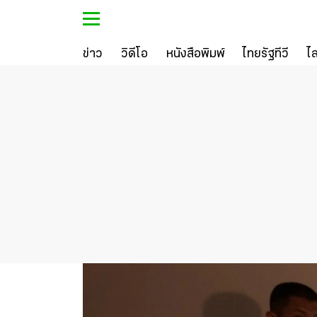
ข่าว
วิดีโอ
หนังสือพิมพ์
ไทยรัฐทีวี
ไ