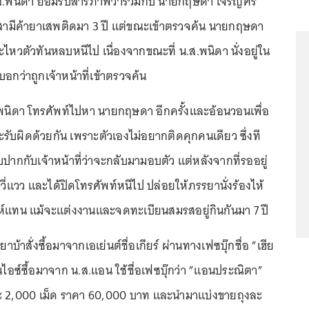
พนิดา ยอมรับสารภาพว่าร่วมกับ นายกฤษดา เจริญศรี
 สามีค้ายาเสพติดมา 3 ปี แต่ขณะเข้าตรวจค้น นายกฤษดา
ละไหวตัวทันหลบหนีไป เนื่องจากขณะที่ น.ส.พนิดา นั่งอยู่ใน
บอกว่าถูกเจ้าหน้าที่เข้าตรวจค้น
.ส.พนิดา โทรศัพท์ไปหา นายกฤษดา อีกครั้งและอ้อนวอนเพื่อ
ับผิดด้วยกัน เพราะตัวเองไม่อยากติดคุกคนเดียว ซึ่งที
ากกับเจ้าหน้าที่ว่าจะกลับมามอบตัว แต่หลังจากที่รออยู่
่มีวี่แวว และได้ปิดโทรศัพท์หนีไป ปล่อยให้ภรรยานั่งร้องไห้
ะห์แทน แม้จะแต่งงานและจดทะเบียนสมรสอยู่กินกันมา 7 ปี
าบ้าสั่งซื้อมาจากเอเย่นต์ชื่อเกียร์ ผ่านทางเฟซบุ๊กชื่อ ”เฮีย
่วนไอซ์ซื้อมาจาก น.ส.แอน ใช้ชื่อเฟซบุ๊กว่า ”แอนประณิตา”
ละ 2,000 เม็ด ราคา 60,000 บาท และนำมาแบ่งขายถุงละ