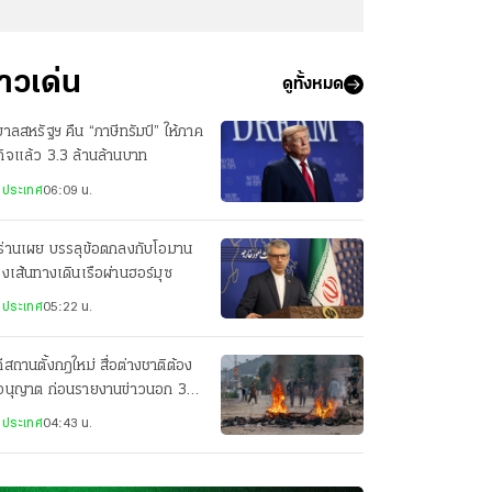
่าวเด่น
ดูทั้งหมด
บาลสหรัฐฯ คืน “ภาษีทรัมป์” ให้ภาค
กิจแล้ว 3.3 ล้านล้านบาท
งประเทศ
06:09 น.
ร่านเผย บรรลุข้อตกลงกับโอมาน
่องเส้นทางเดินเรือผ่านฮอร์มุซ
งประเทศ
05:22 น.
ีสถานตั้งกฎใหม่ สื่อต่างชาติต้อง
อนุญาต ก่อนรายงานข่าวนอก 3
องใหญ่
งประเทศ
04:43 น.