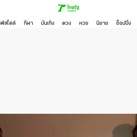
ลฟ์สไตล์
กีฬา
บันเทิง
ดวง
หวย
นิยาย
ช็อปปิ้ง