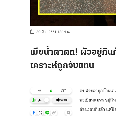
20 มิ.ย. 2561 12:14 น.
เมียน้ำตาตก! ผัวอยู่กินก
เคราะห์ถูกจับแทน
ตร.สงขลาบุกบ้านเอเย
+
ก
ก
-ก
ทะเบียนสมรส อยู่กิน
ฟังข่าว
Light
อ้อนวอนก็แล้ว แต่ปิด