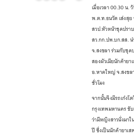
เมื่อเวลา 00.30 น. 
พ.ต.ท.ธนวัต เส่งสุย
สวป.หัวหน้าชุดปรา
สว.กก.ปพ.บก.สส. 
จ.สงขลา ร่วมกับชุ
สองผัวเมียนักค้ายาเ
อ.หาดใหญ่ จ.สงขลา 
ชั่วโมง
จากนั้นจึงมีรถเก๋ง
กรุงเทพมหานคร ขับเข
ว่ามีหญิงสาวนั่งมาใ
ปี ซึ่งเป็นนักค้ายาเ