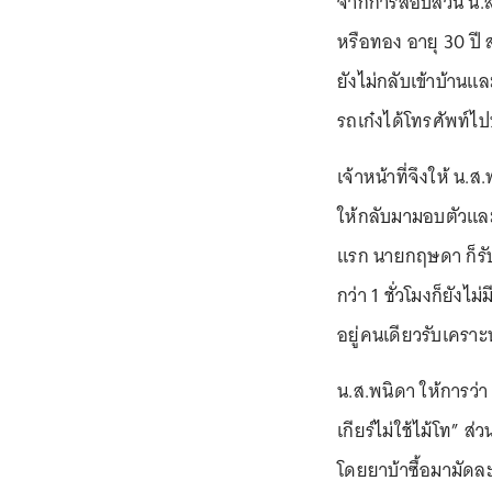
จากการสอบสวน น.ส.
หรือทอง อายุ 30 ปี
ยังไม่กลับเข้าบ้านแ
รถเก๋งได้โทรศัพท์ไป
เจ้าหน้าที่จึงให้ น
ให้กลับมามอบตัวและร
แรก นายกฤษดา ก็รับป
กว่า 1 ชั่วโมงก็ยังไม
อยู่คนเดียวรับเครา
น.ส.พนิดา ให้การว่า ย
เกียร์ไม่ใช้ไม้โท” ส
โดยยาบ้าซื้อมามัด