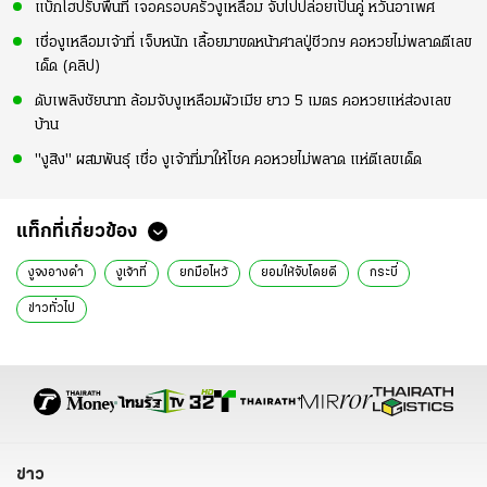
แบ็กโฮปรับพื้นที่ เจอครอบครัวงูเหลือม จับไปปล่อยเป็นคู่ หวั่นอาเพศ
เชื่องูเหลือมเจ้าที่ เจ็บหนัก เลื้อยมาขดหน้าศาลปู่ชีวกฯ คอหวยไม่พลาดตีเลข
เด็ด (คลิป)
ดับเพลิงชัยนาท ล้อมจับงูเหลือมผัวเมีย ยาว 5 เมตร คอหวยแห่ส่องเลข
บ้าน
"งูสิง" ผสมพันธุ์ เชื่อ งูเจ้าที่มาให้โชค คอหวยไม่พลาด แห่ตีเลขเด็ด
แท็กที่เกี่ยวข้อง
งูจงอางดำ
งูเจ้าที่
ยกมือไหว้
ยอมให้จับโดยดี
กระบี่
ข่าวทั่วไป
ข่าว