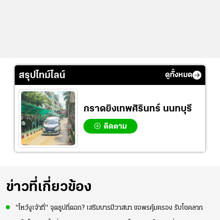
สรุปไทม์ไลน์
ดูทั้งหมด
กราดยิงเทพศิรินทร์ นนทบุรี
ติดตาม
ข่าวที่เกี่ยวข้อง
"ไหว้งูเจ้าที่" จุดธูปกี่ดอก? เสริมบารมีวาสนา ขอพรคุ้มครอง รับโชคลาภ