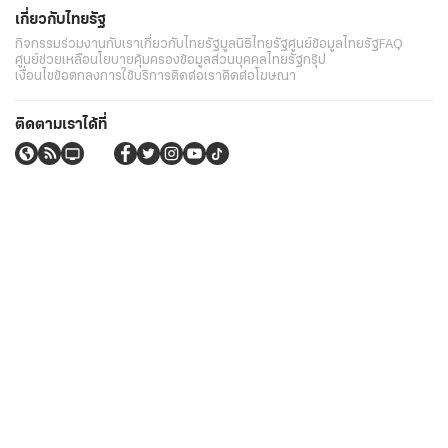
เกี่ยวกับไทยรัฐ
กิจกรรม
ร่วมงานกับเรา
เกี่ยวกับไทยรัฐ
มูลนิธิไทยรัฐ
ศูนย์ข้อมูลไทยรัฐ
FAQ
ศูนย์ช่วยเหลือ
นโยบายคุ้มครองข้อมูลส่วนบุคคลไทยรัฐกรุ๊ป
เงื่อนไขข้อตกลงการใช้บริการ
ติดต่อเรา
ติดต่อโฆษณา
ติดตามเราได้ที่
Application
My THAIRATH
วันศุกร์ที่ 7 สิงหาคม 2569 เวลา 17:48 น.