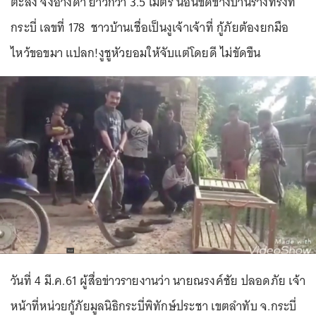
ตะลึง จงอางดำ ยาวกว่า 3.5 เมตร นอนขดข้างบ้านร่างทรงที่
กระบี่ เลขที่ 178 ชาวบ้านเชื่อเป็นงูเจ้าเจ้าที่ กู้ภัยต้องยกมือ
ไหว้ขอขมา แปลก!งูชูหัวยอมให้จับแต่โดยดี ไม่ขัดขืน
วันที่ 4 มี.ค.61 ผู้สื่อข่าวรายงานว่า นายณรงค์ชัย ปลอดภัย เจ้า
หน้าที่หน่วยกู้ภัยมูลนิธิกระบี่พิทักษ์ประชา เขตลำทับ จ.กระบี่