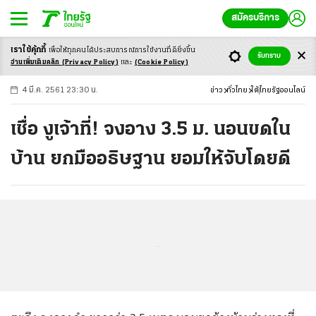
สมัครบริการ
เราใช้คุ้กกี้
เพื่อให้ทุกคนได้ประสบ
การณ์การใช้งานที่ดียิ่งขึ้น
+
ก
ก
-ก
รับทราบ
อ่านเพิ่มเติมคลิก
(Privacy Policy)
และ
(Cookie Policy)
4 มี.ค. 2561 23:30 น.
ข่าว
ทั่วไทย
ใต้
ไทยรัฐออนไลน์
เชื่อ งูเจ้าที่! จงอาง 3.5 ม. นอนขดใน
บ้าน ยกมืออธิษฐาน ยอมให้จับโดยดี
...