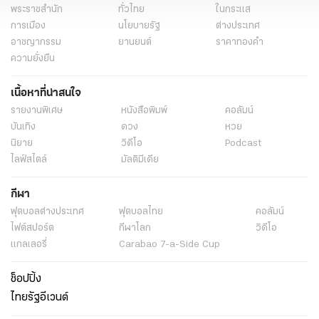
พระราชสำนัก
ทั่วไทย
ในกระแส
การเมือง
นโยบายรัฐ
ต่างประเทศ
อาชญากรรม
ยานยนต์
ราคาทองคำ
ความยั่งยืน
เนื้อหาที่น่าสนใจ
รายงานพิเศษ
หนังสือพิมพ์
คอลัมน์
บันเทิง
ดวง
หวย
นิยาย
วิดีโอ
Podcast
ไลฟ์สไตล์
มัลติมีเดีย
กีฬา
ฟุตบอลต่่างประเทศ
ฟุตบอลไทย
คอลัมน์
ไฟต์สปอร์ต
กีฬาโลก
วิดีโอ
แกลเลอรี่
Carabao 7-a-Side Cup
ช็อปปิ้ง
ไทยรัฐอีเวนต์