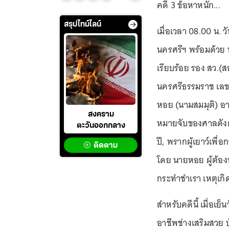
คดี 3 ข้อหาหนัก...
สรุปไทม์ไลน์
เมื่อเวลา 08.00 น. ว
นครศรีฯ พร้อมด้วย 
เรียบร้อย รอง สว.
นครศรีธรรมราช เลขท
หอย (นามสมมุติ) อา
สงคราม
หมายจับของศาลดังกล
ตะวันออกกลาง
ปี, พรากผู้เยาว์เพื่
ติดตาม
โดย นายหอย ผู้ต้องห
กระทำชำเรา เหตุเกิดเ
สำหรับคดีนี้ เมื่อเย็
อาชีพช่างเสริมสวย บ