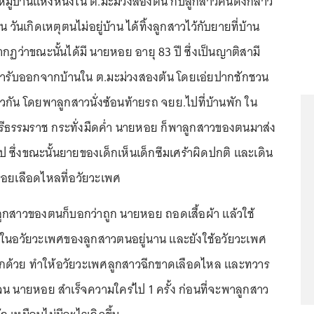
หมู่บ้านแห่งหนึ่งใน ต.มะม่วงสองต้น กับลูกสาวคนดังกล่าว
ันเกิดเหตุตนไม่อยู่บ้าน ได้ทิ้งลูกสาวไว้กับยายที่บ้าน
กฏว่าขณะนั้นได้มี นายหอย อายุ 83 ปี ซึ่งเป็นญาติสามี
มารับออกจากบ้านใน ต.มะม่วงสองต้น โดยเอ่ยปากชักชวน
วกัน โดยพาลูกสาวนั่งซ้อนท้ายรถ จยย.ไปที่บ้านพัก ใน
รีธรรมราช กระทั่งมืดค่ำ นายหอย ก็พาลูกสาวของตนมาส่ง
บไป ซึ่งขณะนั้นยายของเด็กเห็นเด็กซึมเศร้าผิดปกติ และเดิน
รอยเลือดไหลที่อวัยวะเพศ
กสาวของตนก็บอกว่าถูก นายหอย ถอดเสื้อผ้า แล้วใช้
ในอวัยวะเพศของลูกสาวตนอยู่นาน และยังใช้อวัยวะเพศ
อีกด้วย ทำให้อวัยวะเพศลูกสาวฉีกขาดเลือดไหล และทวาร
 นายหอย สำเร็จความใคร่ไป 1 ครั้ง ก่อนที่จะพาลูกสาว