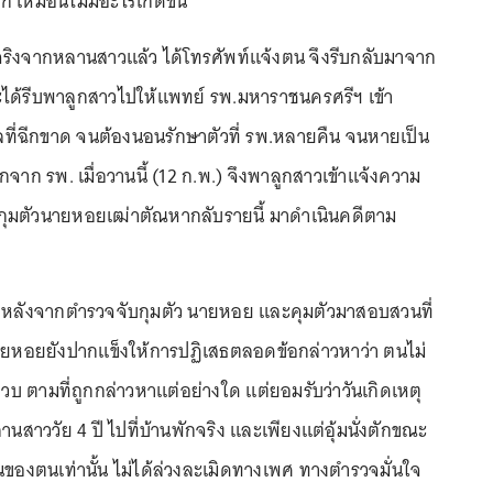
ัก เหมือนไม่มีอะไรเกิดขึ้น
ริงจากหลานสาวแล้ว ได้โทรศัพท์แจ้งตน จึงรีบกลับมาจาก
ละได้รีบพาลูกสาวไปให้แพทย์ รพ.มหาราชนครศรีฯ เข้า
ี่ฉีกขาด จนต้องนอนรักษาตัวที่ รพ.หลายคืน จนหายเป็น
กจาก รพ. เมื่อวานนี้ (12 ก.พ.) จึงพาลูกสาวเข้าแจ้งความ
ับกุมตัวนายหอยเฒ่าตัณหากลับรายนี้ มาดำเนินคดีตาม
่า หลังจากตำรวจจับกุมตัว นายหอย และคุมตัวมาสอบสวนที่
ายหอยยังปากแข็งให้การปฏิเสธตลอดข้อกล่าวหาว่า ตนไม่
 ขวบ ตามที่ถูกกล่าวหาแต่อย่างใด แต่ยอมรับว่าวันเกิดเหตุ
านสาววัย 4 ปี ไปที่บ้านพักจริง และเพียงแต่อุ้มนั่งตักขณะ
านของตนเท่านั้น ไม่ได้ล่วงละเมิดทางเพศ ทางตำรวจมั่นใจ