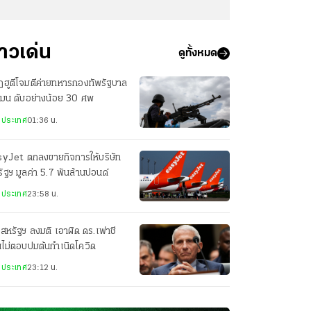
่าวเด่น
ดูทั้งหมด
ฮูตีโจมตีค่ายทหารกองทัพรัฐบาล
เมน ดับอย่างน้อย 30 ศพ
งประเทศ
01:36 น.
syJet ตกลงขายกิจการให้บริษัท
ัฐฯ มูลค่า 5.7 พันล้านปอนด์
งประเทศ
23:58 น.
สหรัฐฯ ลงมติ เอาผิด ดร.เฟาชี
ไม่ตอบปมต้นกำเนิดโควิด
งประเทศ
23:12 น.