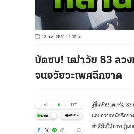
13 ก.พ. 2561 14:05 น.
บัดซบ! เฒ่าวัย 83 ลวง
จนอวัยวะเพศฉีกขาด
งูขึ้นหัว!! เฒ่าวัย
+
ก
ก
-ก
และทวารหนักฉีกขาด
ฟังข่าว
Light
ทำตีมึนให้การปฏิเส