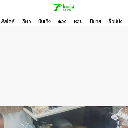
ลฟ์สไตล์
กีฬา
บันเทิง
ดวง
หวย
นิยาย
ช็อปปิ้ง