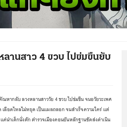
หลานสาว 4 ขวบ ไปข่มขืนยับ
 83 ตัณหากลับ ลวงหลานสาววัย 4 ขวบ ไปข่มขืน จนอวัยวะเพศ
 เลือดไหลไม่หยุด เป็นแผลถลอก จนสำเร็จความใคร่ แต่
ธแค่นำเด็กนั่งตัก ตำรวจเมืองคอนยันหลักฐานชัดส่งดำเนิน