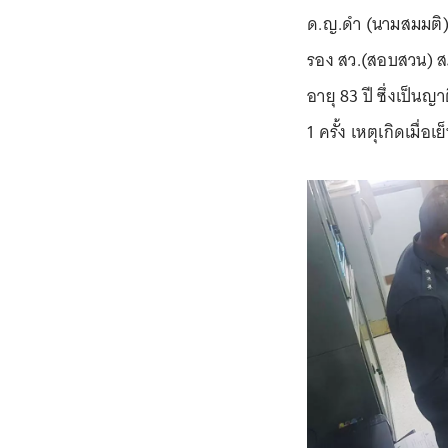
ด.ญ.ดำ (นามสมมติ) ล
รอง สว.(สอบสวน) ส
อายุ 83 ปี ซึ่งเป็
1 ครั้ง เหตุเกิดเมื่อเ