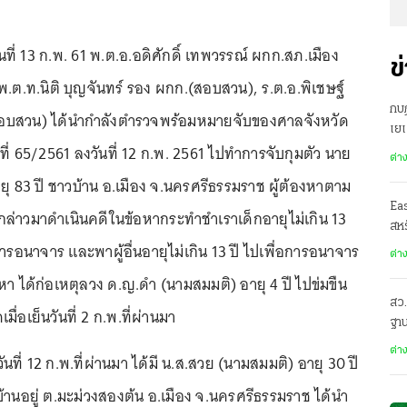
ันที่ 13 ก.พ. 61 พ.ต.อ.อดิศักดิ์ เทพวรรณ์ ผกก.สภ.เมือง
ข
พ.ต.ท.นิติ บุญจันทร์ รอง ผกก.(สอบสวน), ร.ต.อ.พิเชษฐ์
กบฏ
(สอบสวน) ได้นำกำลังตำรวจพร้อมหมายจับของศาลจังหวัด
เย
ี่ 65/2561 ลงวันที่ 12 ก.พ. 2561 ไปทำการจับกุมตัว นาย
ต่า
ยุ 83 ปี ชาวบ้าน อ.เมือง จ.นครศรีธรรมราช ผู้ต้องหาตาม
Ea
่าวมาดำเนินคดีในข้อหากระทำชำเราเด็กอายุไม่เกิน 13
สหร
อการอนาจาร และพาผู้อื่นอายุไม่เกิน 13 ปี ไปเพื่อการอนาจาร
ต่า
า ได้ก่อเหตุลวง ด.ญ.ดำ (นามสมมติ) อายุ 4 ปี ไปข่มขืน
สว.
มื่อเย็นวันที่ 2 ก.พ.ที่ผ่านมา
ฐาน
ต่า
นวันที่ 12 ก.พ.ที่ผ่านมา ได้มี น.ส.สวย (นามสมมติ) อายุ 30 ปี
้านอยู่ ต.มะม่วงสองต้น อ.เมือง จ.นครศรีธรรมราช ได้นำ