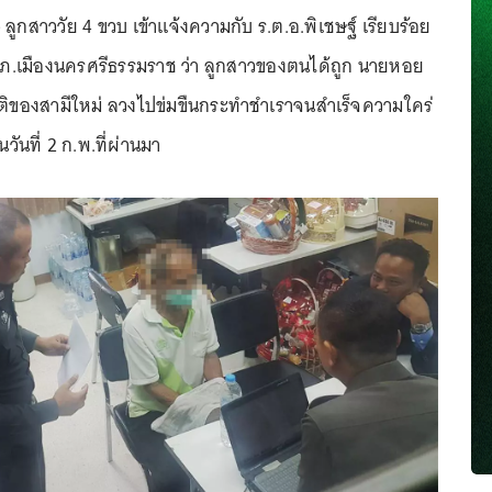
ูกสาววัย 4 ขวบ เข้าแจ้งความกับ ร.ต.อ.พิเชษฐ์ เรียบร้อย
ภ.เมืองนครศรีธรรมราช ว่า ลูกสาวของตนได้ถูก นายหอย
นญาติของสามีใหม่ ลวงไปข่มขืนกระทำชำเราจนสำเร็จความใคร่
ย็นวันที่ 2 ก.พ.ที่ผ่านมา