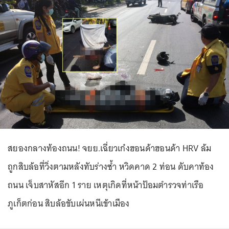
สยองกลางท้องถนน! จยย.เฉี่ยวเก๋งฮอนด้าฮอนด้า HRV ล้ม
ถูกสิบล้อที่วิ่งตามหลังทับร่างซ้ำ หวิดคาด 2 ท่อน ดับคาท้อง
ถนน เจ็บสาหัสอีก 1 ราย เหตุเกิดที่หน้าป้อมตำรวจท่าเรือ
ภูเก็ตก่อน สิบล้อขับเผ่นหนีเข้าเมือง