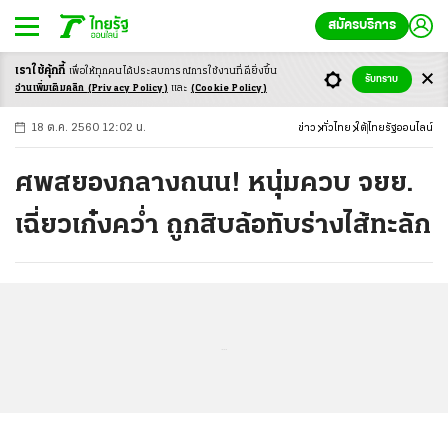
สมัครบริการ
เราใช้คุ้กกี้
เพื่อให้ทุกคนได้ประสบ
การณ์การใช้งานที่ดียิ่งขึ้น
+
ก
ก
-ก
รับทราบ
อ่านเพิ่มเติมคลิก
(Privacy Policy)
และ
(Cookie Policy)
18 ต.ค. 2560 12:02 น.
ข่าว
ทั่วไทย
ใต้
ไทยรัฐออนไลน์
ศพสยองกลางถนน! หนุ่มควบ จยย.
เฉี่ยวเก๋งคว่ำ ถูกสิบล้อทับร่างไส้ทะลัก
...