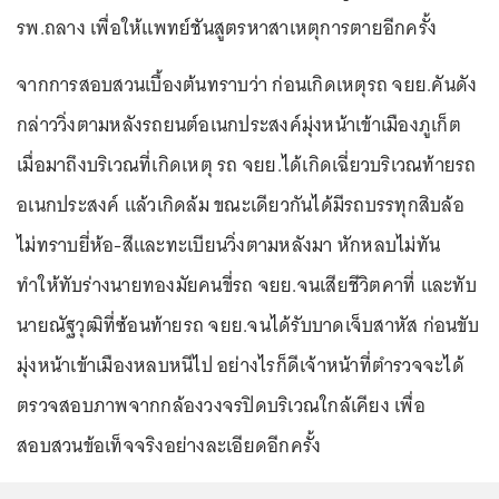
รพ.ถลาง เพื่อให้แพทย์ชันสูตรหาสาเหตุการตายอีกครั้ง
จากการสอบสวนเบื้องต้นทราบว่า ก่อนเกิดเหตุรถ จยย.คันดัง
กล่าววิ่งตามหลังรถยนต์อเนกประสงค์มุ่งหน้าเข้าเมืองภูเก็ต
เมื่อมาถึงบริเวณที่เกิดเหตุ รถ จยย.ได้เกิดเฉี่ยวบริเวณท้ายรถ
อเนกประสงค์ แล้วเกิดล้ม ขณะเดียวกันได้มีรถบรรทุกสิบล้อ
ไม่ทราบยี่ห้อ-สีและทะเบียนวิ่งตามหลังมา หักหลบไม่ทัน
ทำให้ทับร่างนายทองมัยคนขี่รถ จยย.จนเสียชีวิตคาที่ และทับ
นายณัฐวุฒิที่ซ้อนท้ายรถ จยย.จนได้รับบาดเจ็บสาหัส ก่อนขับ
มุ่งหน้าเข้าเมืองหลบหนีไป อย่างไรก็ดีเจ้าหน้าที่ตำรวจจะได้
ตรวจสอบภาพจากกล้องวงจรปิดบริเวณใกล้เคียง เพื่อ
สอบสวนข้อเท็จจริงอย่างละเอียดอีกครั้ง