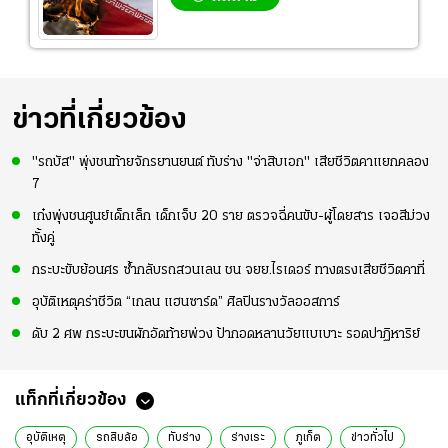
ข่าวที่เกี่ยวข้อง
"รถบัส" พุ่งชนท้ายจักรยานยนต์ ทับร่าง "จ่าสิบเอก" เสียชีวิตคาแยกคลอง
7
เก๋งพุ่งชนศูนย์เด็กเล็ก เด็กเจ็บ 20 ราย ตรวจฉี่คนขับ-ผู้โดยสาร เจอสีม่วง
ทั้งคู่
กระบะขับย้อนศร ซ้ำกลับรถสวนเลน ชน จยย.ไรเดอร์ ทางตรงเสียชีวิตคาที่
อุบัติเหตุคร่าชีวิต “เกลน แฮนซาร์ด” ศิลปินรางวัลออสการ์
ดับ 2 ศพ กระบะขนผักอัดท้ายพ่วง ป้ากอดหลานวัยแบเบาะ รอดปาฏิหาริย์
แท็กที่เกี่ยวข้อง
อุบัติเหตุ
รถสิบล้อ
ทับร่าง
ร่างเระ
ภูเก็ต
ข่าวทั่วไป