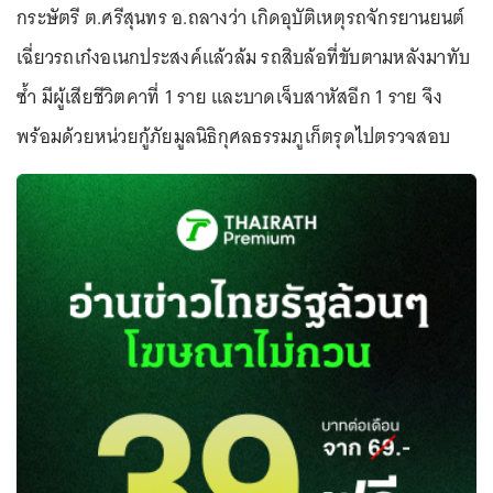
กระษัตรี ต.ศรีสุนทร อ.ถลางว่า เกิดอุบัติเหตุรถจักรยานยนต์
เฉี่ยวรถเก๋งอเนกประสงค์แล้วล้ม รถสิบล้อที่ขับตามหลังมาทับ
ซ้ำ มีผู้เสียชีวิตคาที่ 1 ราย และบาดเจ็บสาหัสอีก 1 ราย จึง
พร้อมด้วยหน่วยกู้ภัยมูลนิธิกุศลธรรมภูเก็ตรุดไปตรวจสอบ