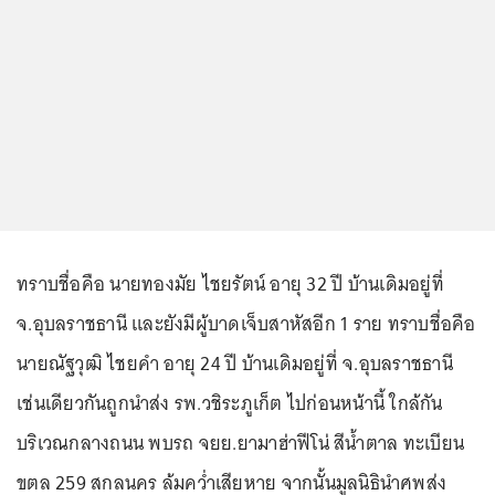
ทราบชื่อคือ นายทองมัย ไชยรัตน์ อายุ 32 ปี บ้านเดิมอยู่ที่
จ.อุบลราชธานี และยังมีผู้บาดเจ็บสาหัสอีก 1 ราย ทราบชื่อคือ
นายณัฐวุฒิ ไชยคำ อายุ 24 ปี บ้านเดิมอยู่ที่ จ.อุบลราชธานี
เช่นเดียวกันถูกนำส่ง รพ.วชิระภูเก็ต ไปก่อนหน้านี้ ใกล้กัน
บริเวณกลางถนน พบรถ จยย.ยามาฮ่าฟีโน่ สีน้ำตาล ทะเบียน
ขตล 259 สกลนคร ล้มคว่ำเสียหาย จากนั้นมูลนิธินำศพส่ง