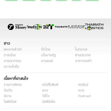
ข่าว
พระราชสำนัก
ทั่วไทย
ในกระแส
การเมือง
นโยบายรัฐ
ต่างประเทศ
อาชญากรรม
ยานยนต์
ราคาทองคำ
ความยั่งยืน
เนื้อหาที่น่าสนใจ
รายงานพิเศษ
หนังสือพิมพ์
คอลัมน์
บันเทิง
ดวง
หวย
นิยาย
วิดีโอ
Podcast
ไลฟ์สไตล์
มัลติมีเดีย