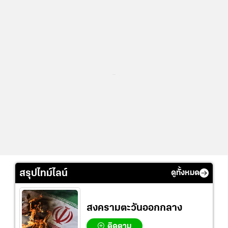
...
สรุปไทม์ไลน์
ดูทั้งหมด
สงครามตะวันออกกลาง
ติดตาม