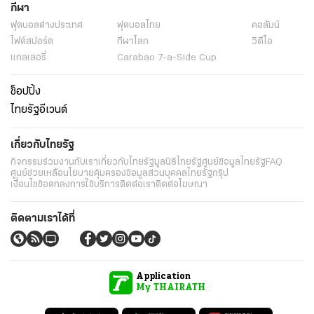
กีฬา
ฟุตบอลต่่างประเทศ
ฟุตบอลไทย
คอลัมน์
ไฟต์สปอร์ต
กีฬาโลก
วิดีโอ
แกลเลอรี่
Carabao 7-a-Side Cup
ช็อปปิ้ง
ไทยรัฐอีเวนต์
เกี่ยวกับไทยรัฐ
กิจกรรม
ร่วมงานกับเรา
เกี่ยวกับไทยรัฐ
มูลนิธิไทยรัฐ
ศูนย์ข้อมูลไทยรัฐ
FAQ
ศูนย์ช่วยเหลือ
นโยบายคุ้มครองข้อมูลส่วนบุคคลไทยรัฐกรุ๊ป
เงื่อนไขข้อตกลงการใช้บริการ
ติดต่อเรา
ติดต่อโฆษณา
ติดตามเราได้ที่
Application
My THAIRATH