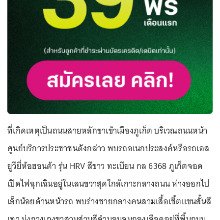
ที่เกิดเหตุเป็นถนนสายหลักขาเข้าเมืองภูเก็ต บริเวณถนนหน้า
ศูนย์บริการประชาชนดังกล่าว พบรถอเนกประสงค์หรือรถเอส
ยูวียี่ห้อฮอนด้า รุ่น HRV สีขาว ทะเบียน กล 6368 ภูเก็ตจอด
เปิดไฟฉุกเฉินอยู่ในเลนขวาสุดใกล้เกาะกลางถนน ห่างออกไป
เล็กน้อยด้านหน้ารถ พบร่างชายกลางคนสวมเสื้อเชิ้ตแขนสั้นสี
เทา นุ่งกางเกงขาสามส่วนสีดำนอนจมกองเลือดอยู่ที่พื้นถนน