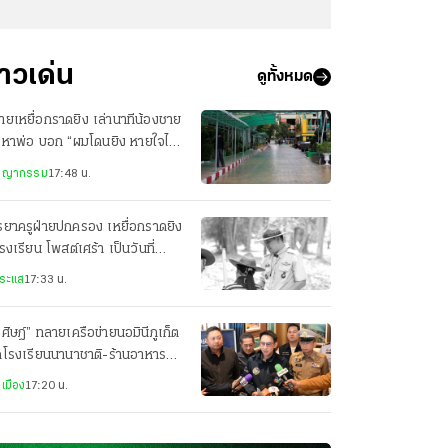
่าวเด่น
ดูทั้งหมด
ชายเหยื่อกราดยิง เล่านาทีน้องชาย
รหาพ่อ บอก “ผมโดนยิง หายใจไม่
ก”
ชญากรรม
17:48 น.
ยาครูฝ่ายปกครอง เหยื่อกราดยิง
รงเรียน โพสต์เศร้า เป็นวันที่
ตกสลายที่สุด
ระแส
17:33 น.
ศิษฎ์” ทลายเครือข่ายนอมินีภูเก็ต
ดโรงเรียนนานาชาติ-ร้านอาหาร
361 บริษัทฮุบที่ดินผิดกฎหมาย
เมือง
17:20 น.