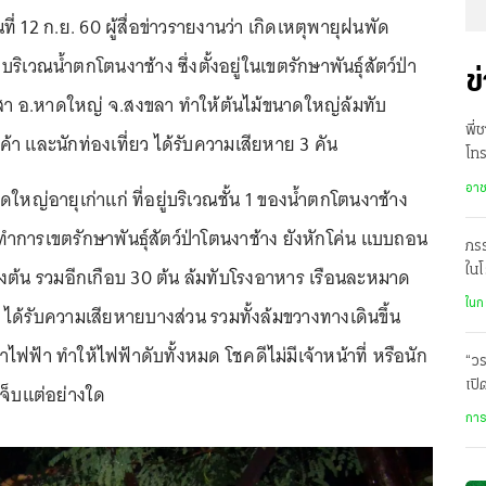
นที่ 12 ก.ย. 60 ผู้สื่อข่าวรายงานว่า เกิดเหตุพายุฝนพัด
ริเวณน้ำตกโตนงาช้าง ซึ่งตั้งอยู่ในเขตรักษาพันธุ์สัตว์ป่า
ข
เสา อ.หาดใหญ่ จ.สงขลา ทำให้ต้นไม้ขนาดใหญ่ล้มทับ
พี่
้า และนักท่องเที่ยว ได้รับความเสียหาย 3 คัน
โท
ออ
อา
ดใหญ่อายุเก่าแก่ ที่อยู่บริเวณชั้น 1 ของน้ำตกโตนงาช้าง
ี่ทำการเขตรักษาพันธุ์สัตว์ป่าโตนงาช้าง ยังหักโค่น แบบถอน
ภรร
ต้น รวมอีกเกือบ 30 ต้น ล้มทับโรงอาหาร เรือนละหมาด
ในโ
ใจแ
ในก
ด้รับความเสียหายบางส่วน รวมทั้งล้มขวางทางเดินขึ้น
ฟฟ้า ทำให้ไฟฟ้าดับทั้งหมด โชคดีไม่มีเจ้าหน้าที่ หรือนัก
“วร
เปิ
เจ็บแต่อย่างใด
พบ 
การ