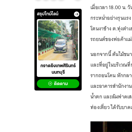
เมื่อเวลา 18.00 น. วั
สรุปไทม์ไลน์
กระหน่ำอย่างรุนแรง บ
โตนงาช้าง ต.ทุ่งตำ
รถยนต์ของพ่อค้าแม่ค
นอกจากนี้ ต้นไม้ขนา
และที่อยู่ในบริเวณท
กราดยิงเทพศิรินทร์
นนทบุรี
รากถอนโคน หักกลาง
ติดตาม
และอาคารสำนักงาน ไ
น้ำตก และล้มฟาดเสาไ
ท่องเที่ยว ได้รับบาด