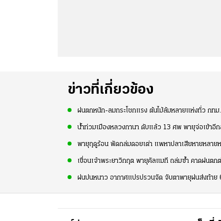
ข่าวที่เกี่ยวข้อง
ฝนตกหนัก-ลมกระโชกแรง ต้นไม้ล้มหลายแห่งทั่ว กทม. เจ
น้ำท่วมเมืองหลวงกานา ดับแล้ว 13 ศพ พายุจ่อเข้าอีก
พายุฤดูร้อน พัดถล่มดอยเต่า แพหาปลาเสียหายหลายหลั
เขื่อนเจ้าพระยาวิกฤต พายุคัลแมกี ถล่มซ้ำ คาดฝนตกต
ฝนปนหนาว อากาศแปรปรวนจัด จับตาพายุฝนส่งท้าย 6 