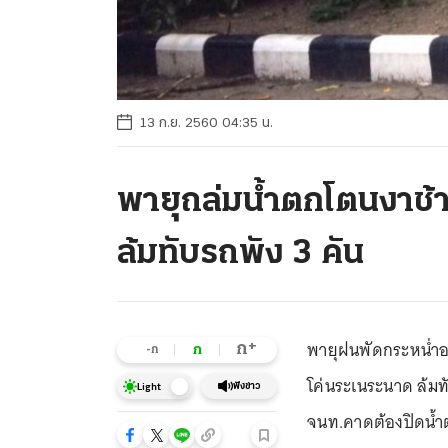
13 ก.ย. 2560 04:35 น.
พายุถล่มน้ำตกโตนงาช้า
ล้มทับรถพัง 3 คัน
พายุฝนพัดกระหน่ำอย
+
ก
ก
-ก
โค่นระเนระนาด ล้มท
ฟังข่าว
Light
จนท.คาดต้องปิดน้ำตก 3