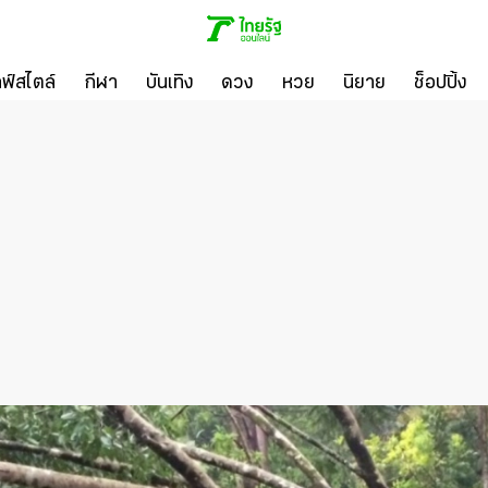
ลฟ์สไตล์
กีฬา
บันเทิง
ดวง
หวย
นิยาย
ช็อปปิ้ง