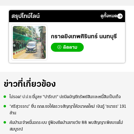
สรุปไทม์ไลน์
ดูทั้งหมด
กราดยิงเทพศิรินทร์ นนทบุรี
ติดตาม
ข่าวที่เกี่ยวข้อง
ไม่รอด! ป.ป.ช.ชี้มูลฯ "ปารีณา" ปกปิดบัญชีทรัพย์สินและหนี้สินเป็นเท็จ
“ศรีสุวรรณ” ยื่น กกต.ขอให้ตรวจสัญญาให้อนาคตใหม่ เงินกู้ 'ธนาธร' 191
ล้าน
ค้นบ้านเจ้าหนี้นอกระบบ ขู่ฟ้องยึดบ้านยายวัย 88 พบสัญญาเพียบแต่ไม่
สมบูรณ์