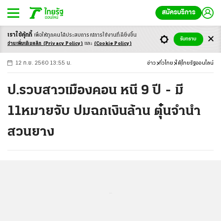
สมัครบริการ
เราใช้คุ้กกี้
เพื่อให้ทุกคนได้ประสบ
การณ์การใช้งานที่ดียิ่งขึ้น
+
ก
ก
-ก
รับทราบ
อ่านเพิ่มเติมคลิก
(Privacy Policy)
และ
(Cookie Policy)
12 ก.ย. 2560 13:55 น.
ข่าว
ทั่วไทย
ใต้
ไทยรัฐออนไลน์
ป.รวบสาวเมืองคอน หนี 9 ปี - มี
11หมายจับ ปมฉกเงินล้าน ตุ๋นจำนำ
สวนยาง
...