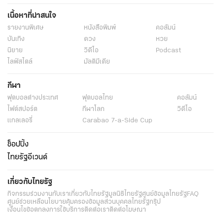
เนื้อหาที่น่าสนใจ
รายงานพิเศษ
หนังสือพิมพ์
คอลัมน์
บันเทิง
ดวง
หวย
นิยาย
วิดีโอ
Podcast
ไลฟ์สไตล์
มัลติมีเดีย
กีฬา
ฟุตบอลต่่างประเทศ
ฟุตบอลไทย
คอลัมน์
ไฟต์สปอร์ต
กีฬาโลก
วิดีโอ
แกลเลอรี่
Carabao 7-a-Side Cup
ช็อปปิ้ง
ไทยรัฐอีเวนต์
เกี่ยวกับไทยรัฐ
กิจกรรม
ร่วมงานกับเรา
เกี่ยวกับไทยรัฐ
มูลนิธิไทยรัฐ
ศูนย์ข้อมูลไทยรัฐ
FAQ
ศูนย์ช่วยเหลือ
นโยบายคุ้มครองข้อมูลส่วนบุคคลไทยรัฐกรุ๊ป
เงื่อนไขข้อตกลงการใช้บริการ
ติดต่อเรา
ติดต่อโฆษณา