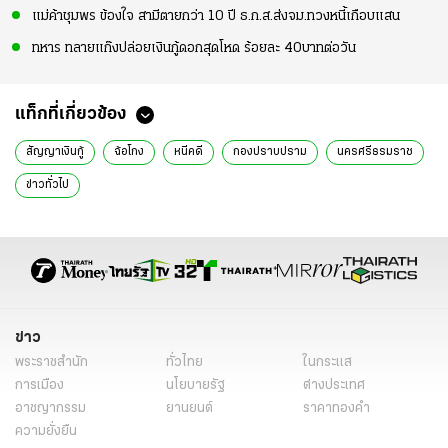
แม่ค้าชุมพร ข้องใจ สามีตายกว่า 10 ปี ธ.ก.ส.ส่งจม.ทวงหนี้เกือบแสน
ทหาร ทลายแก๊งปล่อยเงินกู้ดอกสุดโหด ร้อยละ 40บาทต่อวัน
แท็กที่เกี่ยวข้อง
สัญญาเงินกู้
ฉ้อโกง
หนีคดี
กองปราบปราม
นครศรีธรมราช
ข่าวทั่วไป
ข่าว
พระราชสำนัก
ทั่วไทย
ในกระแส
การเมือง
นโยบายรัฐ
ต่างประเทศ
อาชญากรรม
ยานยนต์
ราคาทองคำ
ความยั่งยืน