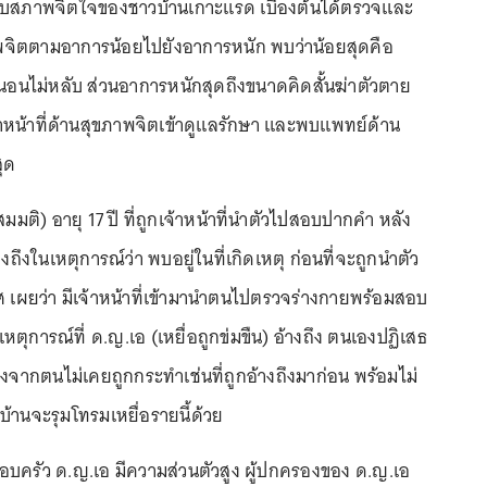
สภาพจิตใจของชาวบ้านเกาะแรด เบื้องต้นได้ตรวจและ
ิตตามอาการน้อยไปยังอาการหนัก พบว่าน้อยสุดคือ
นอนไม่หลับ ส่วนอาการหนักสุดถึงขนาดคิดสั้นฆ่าตัวตาย
ีเจ้าหน้าที่ด้านสุขภาพจิตเข้าดูแลรักษา และพบแพทย์ด้าน
ุด
มมติ) อายุ 17 ปี ที่ถูกเจ้าหน้าที่นำตัวไปสอบปากคำ หลัง
้างถึงในเหตุการณ์ว่า พบอยู่ในที่เกิดเหตุ ก่อนที่จะถูกนำตัว
 เผยว่า มีเจ้าหน้าที่เข้ามานำตนไปตรวจร่างกายพร้อมสอบ
การณ์ที่ ด.ญ.เอ (เหยื่อถูกข่มขืน) อ้างถึง ตนเองปฏิเสธ
่องจากตนไม่เคยถูกกระทำเช่นที่ถูกอ้างถึงมาก่อน พร้อมไม่
ู่บ้านจะรุมโทรมเหยื่อรายนี้ด้วย
บครัว ด.ญ.เอ มีความส่วนตัวสูง ผู้ปกครองของ ด.ญ.เอ