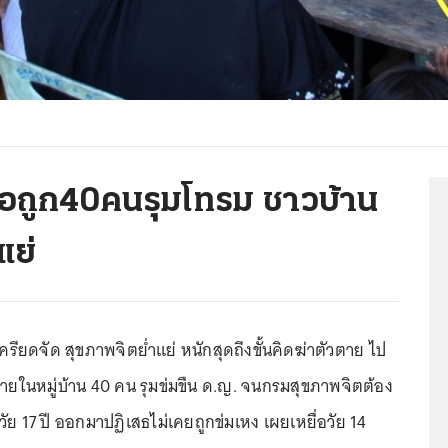
ื่อถูก40คนรุมโทรม ชาวบ้าน
แย่
รียดจัด สุขภาพจิตย่ำแย่ หนักสุดถึงขั้นคิดฆ่าตัวตาย ไป
ชายในหมู่บ้าน 40 คน รุมข่มขืน ด.ญ. จนกรมสุขภาพจิตต้อง
วัย 17 ปี ออกมาปฏิเสธไม่เคยถูกข่มเหง เผยเหยื่อวัย 14