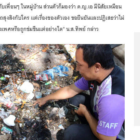
บเพื่อนๆ ในหมู่บ้าน ส่วนตัวก็มองว่า ด.ญ.เอ มีนิสัยเหมือน
ถสุงสิงกับใคร แต่เรื่องของตัวเอง ขอยืนยันและปฏิเสธว่าไม่
เพศหรือถูกข่มขืนแต่อย่างใด" น.ส.ทิพย์ กล่าว