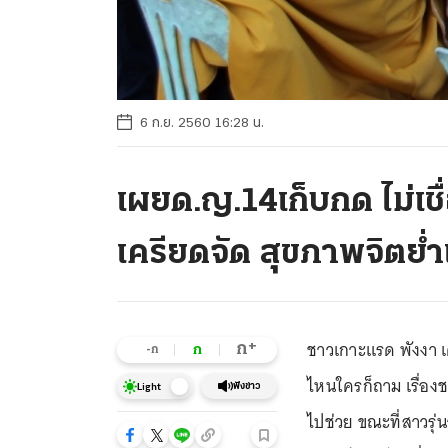
6 ก.ย. 2560 16:28 น.
เผยด.ญ.14เก็บกด ไม่เช
เครียดจัด สุขภาพจิตย่ำ
ชาวเกาะแรด พังงา เค
+
ก
ก
-ก
ไหนใครก็ถาม เรื่อง
ฟังข่าว
Light
ไปช่วย ขณะที่สาวรุ่น