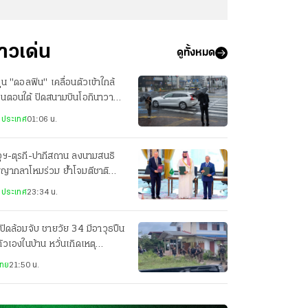
่าวเด่น
ดูทั้งหมด
ฝุ่น "ดอลฟิน" เคลื่อนตัวเข้าใกล้
ปุ่นตอนใต้ ปิดสนามบินโอกินาวา
ยพประชาชน-เจ็บ 3 ราย
งประเทศ
01:06 น.
ุฯ-ตุรกี-ปากีสถาน ลงนามสนธิ
ญญากลาโหมร่วม ย้ำโจมตีชาติ
ยวเท่ากับโจมตีทั้ง 3 ประเทศ
งประเทศ
23:34 น.
ปิดล้อมจับ ชายวัย 34 มีอาวุธปืน
ตัวเองในบ้าน หวั่นเกิดเหตุ
นตราย
ไทย
21:50 น.