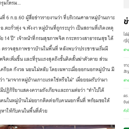
ูกรุมโทรม...
นที่ 6 ก.ย.60 ผู้สื่อข่าวรายงานว่า ที่บริเวณศาลาหมู่บ้านเกาะ
ข
อ.ตะกั่วทุ่ง จ.พังงา หมู่บ้านที่ถูกระบุว่า เป็นสถานที่เกิดเหตุ
ไต้
วัย 14 ปี” เจ้าหน้าที่กรมสุขภาพจิต กระทรวงสาธารณสุข ได้
ญี่
ด ตรวจสุขภาพชาวบ้านในพื้นที่ หลังพบว่าประชาชนเริ่มมี
อพ
ต่า
จิตเพิ่มขึ้น และที่รุนแรงสุดถึงขั้นคิดสั้นฆ่าตัวตาย ส่วน
ซาอ
เครียด กังวล นอนไม่หลับ โดยเฉพาะเมื่อออกนอกหมู่บ้าน มี
สั
า “มาจากหมู่บ้านเกาะแรดใช่หรือไม่” เมื่อยอมรับว่ามา
เดี
ต่า
ีปฏิกิริยาแสดงความรังเกียจและถามต่อว่า “ทำไปได้
ตร.
นคนในหมู่บ้านไม่อยากติดต่อกับคนนอกพื้นที่ พร้อมขอให้
ขัง
อั
ญหาให้กับคนในพื้นที่ด้วย
ทั่ว