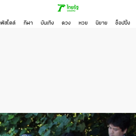
ลฟ์สไตล์
กีฬา
บันเทิง
ดวง
หวย
นิยาย
ช็อปปิ้ง