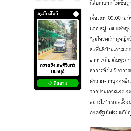
นิสัยเก็บกด ไม่เชื่อถ
สรุปไทม์ไลน์
เมื่อเวลา 09.00 น. วั
แรด หมู่ 6 ต.หล่อยูง 
“รุมโทรมเด็กผู้หญิง
ลงพื้นที่บ้านเกาะแร
อาการเกี่ยวกับสุขภาพ
กราดยิงเทพศิรินทร์
อาการทั่วไปมีอาการ
นนทบุรี
คำถามจากบุคคลอื่นว่
ติดตาม
จากบ้านเกาะแรด จะม
อย่างไร” บ่อยครั้งจ
ภาครัฐเร่งช่วยแก้ปั