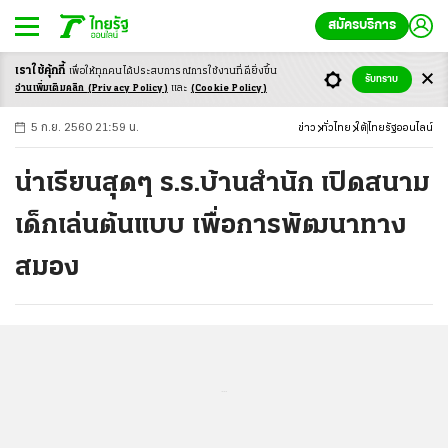
สมัครบริการ
เราใช้คุ้กกี้
เพื่อให้ทุกคนได้ประสบ
การณ์การใช้งานที่ดียิ่งขึ้น
+
ก
ก
-ก
รับทราบ
อ่านเพิ่มเติมคลิก
(Privacy Policy)
และ
(Cookie Policy)
5 ก.ย. 2560 21:59 น.
ข่าว
ทั่วไทย
ใต้
ไทยรัฐออนไลน์
น่าเรียนสุดๆ ร.ร.บ้านสำนัก เปิดสนาม
เด็กเล่นต้นแบบ เพื่อการพัฒนาทาง
สมอง
...