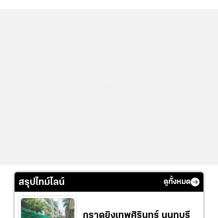
...
สรุปไทม์ไลน์
ดูทั้งหมด
กราดยิงเทพศิรินทร์ นนทบุรี