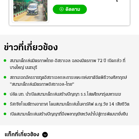
ติดตาม
ข่าวที่เกี่ยวข้อง
สนามเด็กเล่นมิตรภาพไทย-อิสราเอล ฉลองมิตรภาพ 72 ปี เปิดแล้ว ที่
บางใหญ่ นนทบุรี
สถานเอกอัครราชทูตอิสราเอลและการเคหะแห่งชาติจัดพิธีวางศิลาฤกษ์
"สนามเด็กเล่นมิตรภาพอิสราเอล-ไทย"
ปลัด มท. นำเปิดสนามเด็กเล่นสร้างปัญญา ร.ร.โสตศึกษาทุ่งมหาเมฆ
รัสเซียโจมตีทางอากาศ โดนสนามเด็กเล่นในคาร์คิฟ ด.ญ.วัย 14 เสียชีวิต
เปิดสนามเด็กเล่นสร้างปัญญาที่บึงพลาญชัยหวังนำไปสู่การพัฒนายั่งยืน
แท็กที่เกี่ยวข้อง