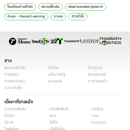
โรงเรียนบ้านสำนัก
สนามเด็กเล่น
เล่นตามรอยพระยุคลบาท
Brain – Based Learning
ระนอง
ข่าวทั่วไป
ข่าว
พระราชสำนัก
ทั่วไทย
ในกระแส
การเมือง
นโยบายรัฐ
ต่างประเทศ
อาชญากรรม
ยานยนต์
ราคาทองคำ
ความยั่งยืน
เนื้อหาที่น่าสนใจ
รายงานพิเศษ
หนังสือพิมพ์
คอลัมน์
บันเทิง
ดวง
หวย
นิยาย
วิดีโอ
Podcast
ไลฟ์สไตล์
มัลติมีเดีย