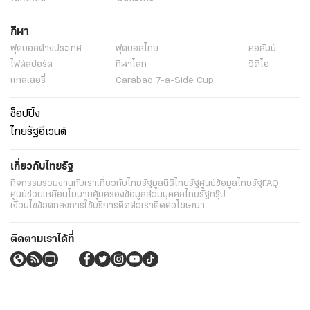
กีฬา
ฟุตบอลต่่างประเทศ
ฟุตบอลไทย
คอลัมน์
ไฟต์สปอร์ต
กีฬาโลก
วิดีโอ
แกลเลอรี่
Carabao 7-a-Side Cup
ช็อปปิ้ง
ไทยรัฐอีเวนต์
เกี่ยวกับไทยรัฐ
กิจกรรม
ร่วมงานกับเรา
เกี่ยวกับไทยรัฐ
มูลนิธิไทยรัฐ
ศูนย์ข้อมูลไทยรัฐ
FAQ
ศูนย์ช่วยเหลือ
นโยบายคุ้มครองข้อมูลส่วนบุคคลไทยรัฐกรุ๊ป
เงื่อนไขข้อตกลงการใช้บริการ
ติดต่อเรา
ติดต่อโฆษณา
ติดตามเราได้ที่
Application
My THAIRATH