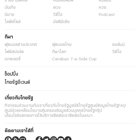
รายงานพิเศษ
หนังสือพิมพ์
คอลัมน์
บันเทิง
ดวง
หวย
นิยาย
วิดีโอ
Podcast
ไลฟ์สไตล์
มัลติมีเดีย
กีฬา
ฟุตบอลต่่างประเทศ
ฟุตบอลไทย
คอลัมน์
ไฟต์สปอร์ต
กีฬาโลก
วิดีโอ
แกลเลอรี่
Carabao 7-a-Side Cup
ช็อปปิ้ง
ไทยรัฐอีเวนต์
เกี่ยวกับไทยรัฐ
กิจกรรม
ร่วมงานกับเรา
เกี่ยวกับไทยรัฐ
มูลนิธิไทยรัฐ
ศูนย์ข้อมูลไทยรัฐ
FAQ
ศูนย์ช่วยเหลือ
นโยบายคุ้มครองข้อมูลส่วนบุคคลไทยรัฐกรุ๊ป
เงื่อนไขข้อตกลงการใช้บริการ
ติดต่อเรา
ติดต่อโฆษณา
ติดตามเราได้ที่