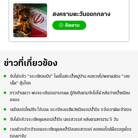
สงครามตะวันออกกลาง
ติดตาม
ข่าวที่เกี่ยวข้อง
จับได้แล้ว "จระเข้หลงบึง" โผล่ในสระน้ำหมู่บ้าน คอหวยไม่พลาดส่อง "เลข
เด็ด" ลุ้นโชค
ชาวบ้านผวา พบจระเข้นอนอาบแดด กู้ภัยยังตามจับไม่ได้ หลังว่ายน้ำหนีลง
คลอง
เตรียมบ่อใหม่ขัง ไอ้บอด จระเข้ละครสัตว์หนีลงแม่น้ำปิง แจ้งเอาผิดเจ้าของ
จับได้แล้วจระเข้หลุดลงแม่น้ำปิง นครสวรรค์ หลังตามหานาน 5 วัน
เจอตัวแล้วเจ้าบอดจระเข้หลุดลงน้ำปิงนครสวรรค์ ลอยคอใกล้ฝั่งรอชุดไกร
ทองมาจับ