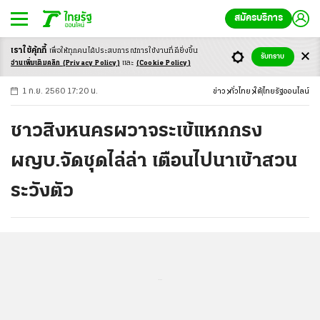
สมัครบริการ
เราใช้คุ้กกี้
เพื่อให้ทุกคนได้ประสบ
การณ์การใช้งานที่ดียิ่งขึ้น
+
ก
ก
-ก
รับทราบ
อ่านเพิ่มเติมคลิก
(Privacy Policy)
และ
(Cookie Policy)
1 ก.ย. 2560 17:20 น.
ข่าว
ทั่วไทย
ใต้
ไทยรัฐออนไลน์
ชาวสิงหนครผวาจระเข้แหกกรง
ผญบ.จัดชุดไล่ล่า เตือนไปนาเข้าสวน
ระวังตัว
...