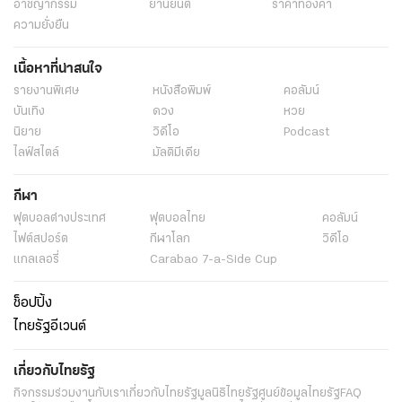
อาชญากรรม
ยานยนต์
ราคาทองคำ
ความยั่งยืน
เนื้อหาที่น่าสนใจ
รายงานพิเศษ
หนังสือพิมพ์
คอลัมน์
บันเทิง
ดวง
หวย
นิยาย
วิดีโอ
Podcast
ไลฟ์สไตล์
มัลติมีเดีย
กีฬา
ฟุตบอลต่่างประเทศ
ฟุตบอลไทย
คอลัมน์
ไฟต์สปอร์ต
กีฬาโลก
วิดีโอ
แกลเลอรี่
Carabao 7-a-Side Cup
ช็อปปิ้ง
ไทยรัฐอีเวนต์
เกี่ยวกับไทยรัฐ
กิจกรรม
ร่วมงานกับเรา
เกี่ยวกับไทยรัฐ
มูลนิธิไทยรัฐ
ศูนย์ข้อมูลไทยรัฐ
FAQ