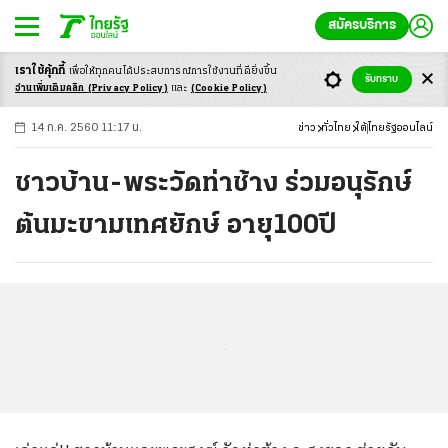
สมัครบริการ
เราใช้คุ้กกี้
เพื่อให้ทุกคนได้ประสบ
การณ์การใช้งานที่ดียิ่งขึ้น
+
ก
ก
-ก
รับทราบ
อ่านเพิ่มเติมคลิก
(Privacy Policy)
และ
(Cookie Policy)
14 ก.ค. 2560 11:17 น.
ข่าว
ทั่วไทย
ใต้
ไทยรัฐออนไลน์
ชาวบ้าน-พระวัดท่าช้าง ร่วมอนุรักษ์
ต้นมะขามเทศยักษ์ อายุ100ปี
...