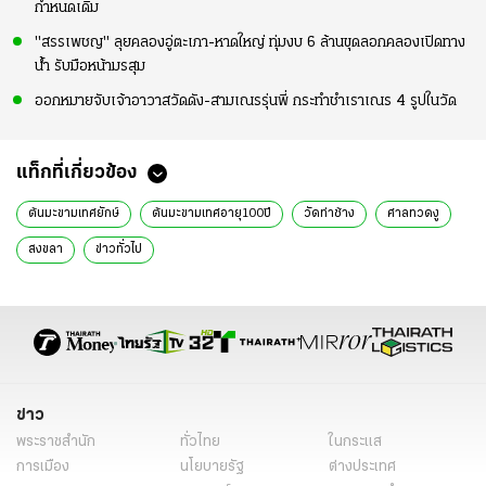
กำหนดเดิม
"สรรเพชญ" ลุยคลองอู่ตะเภา-หาดใหญ่ ทุ่มงบ 6 ล้านขุดลอกคลองเปิดทาง
น้ำ รับมือหน้ามรสุม
ออกหมายจับเจ้าอาวาสวัดดัง-สามเณรรุ่นพี่ กระทำชำเราเณร 4 รูปในวัด
แท็กที่เกี่ยวข้อง
ต้นมะขามเทศยักษ์
ต้นมะขามเทศอายุ100ปี
วัดท่าช้าง
ศาลทวดงู
สงขลา
ข่าวทั่วไป
ข่าว
พระราชสำนัก
ทั่วไทย
ในกระแส
การเมือง
นโยบายรัฐ
ต่างประเทศ