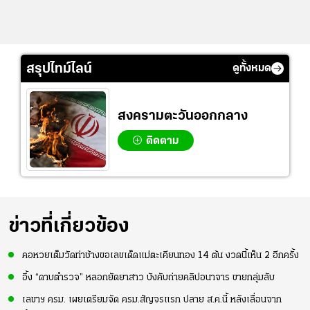
สรุปไทม์ไลน์
ดูทั้งหมด
สงครามตะวันออกกลาง
ติดตาม
ข่าวที่เกี่ยวข้อง
คอหวยเต็มวัดท่าช้างขอเลขเด็ดแม่ตะเคียนทอง 14 ต้น งวดนี้เห็น 2 อีกครั้ง
อึ้ง “ดาบตำรวจ” หลอกยัดยาสาว บังคับถ่ายคลิปอนาจาร ขายกลุ่มลับ
เลขาฯ ครม. เผยเตรียมจัด ครม.สัญจรแรก ปลาย ส.ค.นี้ หลังเลื่อนจาก