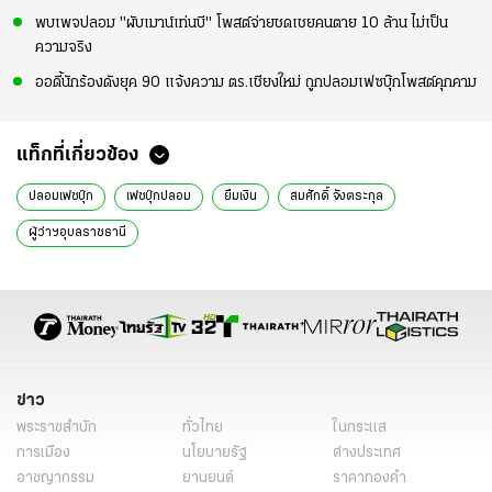
พบเพจปลอม "ผับเมาน์เท่นบี" โพสต์จ่ายชดเชยคนตาย 10 ล้าน ไม่เป็น
ความจริง
ออดี้นักร้องดังยุค 90 แจ้งความ ตร.เชียงใหม่ ถูกปลอมเฟซบุ๊กโพสต์คุกคาม
แท็กที่เกี่ยวข้อง
ปลอมเฟซบุ๊ก
เฟซบุ๊กปลอม
ยืมเงิน
สมศักดิ์ จังตระกุล
ผู้ว่าฯอุบลราชธานี
ข่าว
พระราชสำนัก
ทั่วไทย
ในกระแส
การเมือง
นโยบายรัฐ
ต่างประเทศ
อาชญากรรม
ยานยนต์
ราคาทองคำ