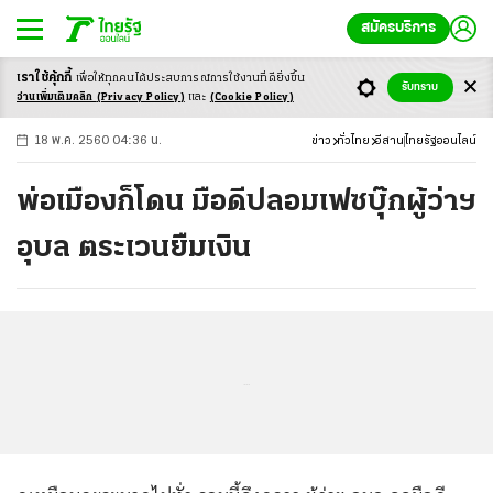
สมัครบริการ
เราใช้คุ้กกี้
เพื่อให้ทุกคนได้ประสบ
การณ์การใช้งานที่ดียิ่งขึ้น
+
ก
ก
-ก
รับทราบ
อ่านเพิ่มเติมคลิก
(Privacy Policy)
และ
(Cookie Policy)
18 พ.ค. 2560 04:36 น.
ข่าว
ทั่วไทย
อีสาน
ไทยรัฐออนไลน์
พ่อเมืองก็โดน มือดีปลอมเฟซบุ๊กผู้ว่าฯ
อุบล ตระเวนยืมเงิน
...