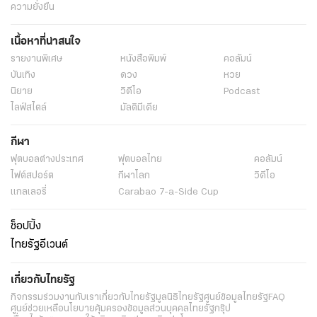
ความยั่งยืน
เนื้อหาที่น่าสนใจ
รายงานพิเศษ
หนังสือพิมพ์
คอลัมน์
บันเทิง
ดวง
หวย
นิยาย
วิดีโอ
Podcast
ไลฟ์สไตล์
มัลติมีเดีย
กีฬา
ฟุตบอลต่่างประเทศ
ฟุตบอลไทย
คอลัมน์
ไฟต์สปอร์ต
กีฬาโลก
วิดีโอ
แกลเลอรี่
Carabao 7-a-Side Cup
ช็อปปิ้ง
ไทยรัฐอีเวนต์
เกี่ยวกับไทยรัฐ
กิจกรรม
ร่วมงานกับเรา
เกี่ยวกับไทยรัฐ
มูลนิธิไทยรัฐ
ศูนย์ข้อมูลไทยรัฐ
FAQ
ศูนย์ช่วยเหลือ
นโยบายคุ้มครองข้อมูลส่วนบุคคลไทยรัฐกรุ๊ป