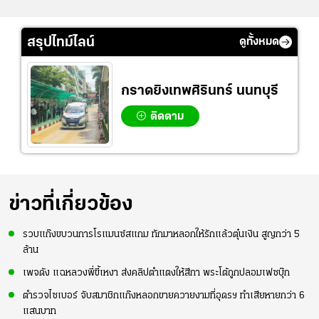
สรุปไทม์ไลน์
ดูทั้งหมด
กราดยิงเทพศิรินทร์ นนทบุรี
ติดตาม
ข่าวที่เกี่ยวข้อง
รวบแก๊งขบวนการโรแมนซ์สแกม ทักมาหลอกให้รักแล้วตุ๋นเงิน สูญกว่า 5
ล้าน
เพจดัง แฉหลวงพี่ขี้เหงา ส่งคลิปตำแตงให้สีกา พระโต้ถูกปลอมเฟซบุ๊ก
ตำรวจไซเบอร์ จับสมาชิกแก๊งหลอกขายควายงามที่อุดรฯ ทำเสียหายกว่า 6
แสนบาท