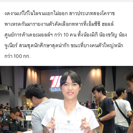
งดงามเก๋ไก๋ไฉไลจนแยกไม่ออก สาวประเภทสองโคราช
พาเหรดกันมารายงานตัวคัดเลือกทหารที่เอ็มซีซี ฮอลล์
ศูนย์การค้าเดอะมอลล์ฯ กว่า 10 คน ทั้งน้องมิกิ น้องขวัญ น้อง
จูเนียร์ สวมชุดนักศึกษาสุดน่ารัก ขณะที่บางคนตัวใหญ่หนัก
กว่า 100 กก.