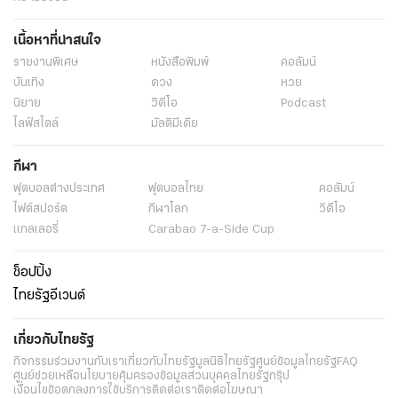
เนื้อหาที่น่าสนใจ
รายงานพิเศษ
หนังสือพิมพ์
คอลัมน์
บันเทิง
ดวง
หวย
นิยาย
วิดีโอ
Podcast
ไลฟ์สไตล์
มัลติมีเดีย
กีฬา
ฟุตบอลต่่างประเทศ
ฟุตบอลไทย
คอลัมน์
ไฟต์สปอร์ต
กีฬาโลก
วิดีโอ
แกลเลอรี่
Carabao 7-a-Side Cup
ช็อปปิ้ง
ไทยรัฐอีเวนต์
เกี่ยวกับไทยรัฐ
กิจกรรม
ร่วมงานกับเรา
เกี่ยวกับไทยรัฐ
มูลนิธิไทยรัฐ
ศูนย์ข้อมูลไทยรัฐ
FAQ
ศูนย์ช่วยเหลือ
นโยบายคุ้มครองข้อมูลส่วนบุคคลไทยรัฐกรุ๊ป
เงื่อนไขข้อตกลงการใช้บริการ
ติดต่อเรา
ติดต่อโฆษณา