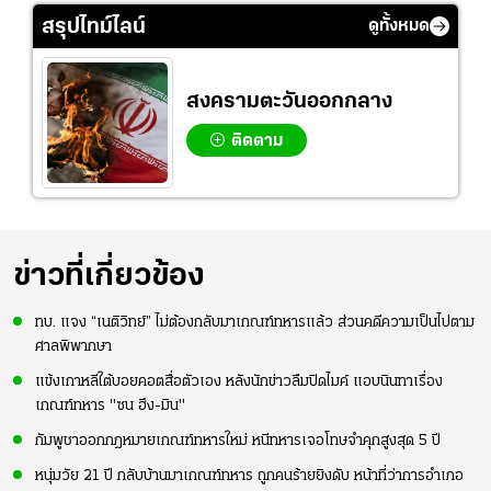
สรุปไทม์ไลน์
ดูทั้งหมด
สงครามตะวันออกกลาง
ติดตาม
ข่าวที่เกี่ยวข้อง
ทบ. แจง “เนติวิทย์” ไม่ต้องกลับมาเกณฑ์ทหาร​แล้ว ส่วนคดีความเป็นไปตาม
ศาลพิพากษา
แข้งเกาหลีใต้บอยคอตสื่อตัวเอง หลังนักข่าวลืมปิดไมค์ แอบนินทาเรื่อง
เกณฑ์ทหาร "ซน ฮึง-มิน"
กัมพูชาออกกฎหมายเกณฑ์ทหารใหม่ หนีทหารเจอโทษจำคุกสูงสุด 5 ปี
หนุ่มวัย 21 ปี กลับบ้านมาเกณฑ์ทหาร ถูกคนร้ายยิงดับ หน้าที่ว่าการอำเภอ