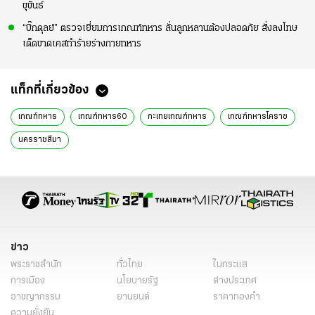
ขุขันธ์
“บิ๊กดุลย์” ตรวจเยี่ยมการเกณฑ์ทหาร ลั่นลูกหลานต้องปลอดภัย สั่งลงโทษ
เด็ดขาดเคสทำร้ายร่างกายทหาร
แท็กที่เกี่ยวข้อง
เกณฑ์ทหาร
เกณฑ์ทหาร60
กะเทยเกณฑ์ทหาร
เกณฑ์ทหารโคราช
นครราชสีมา
ข่าว
พระราชสำนัก
ทั่วไทย
ในกระแส
การเมือง
นโยบายรัฐ
ต่างประเทศ
อาชญากรรม
ยานยนต์
ราคาทองคำ
ความยั่งยืน