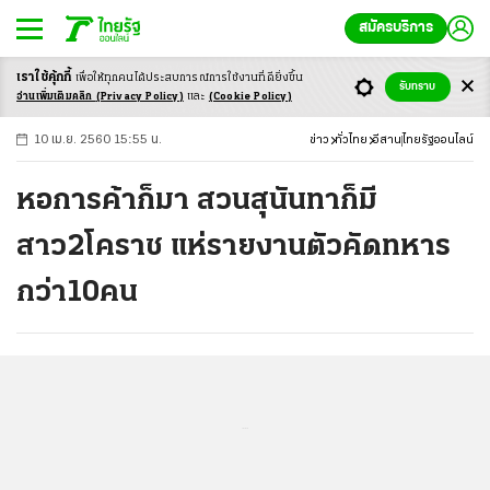
สมัครบริการ
เราใช้คุ้กกี้
เพื่อให้ทุกคนได้ประสบ
การณ์การใช้งานที่ดียิ่งขึ้น
+
ก
ก
-ก
รับทราบ
อ่านเพิ่มเติมคลิก
(Privacy Policy)
และ
(Cookie Policy)
10 เม.ย. 2560 15:55 น.
ข่าว
ทั่วไทย
อีสาน
ไทยรัฐออนไลน์
หอการค้าก็มา สวนสุนันทาก็มี
สาว2โคราช แห่รายงานตัวคัดทหาร
กว่า10คน
...