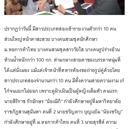
ปรากฏว่าวันนี้ มีสาวประเภทสองเข้ารายงานตัวกว่า 10 คน
ส่วนใหญ่หน้าตาสะสวย บางคนสวมชุดนักศึกษา
ม.หอการค้าไทย บางคนสวมชุดสาววัยใส บางคนรูปร่างอ้วน
ท้วนน้ำหนักกว่า 100 กก. ท่ามกลางสายตาของบรรดาหนุ่มที่
ได้แต่นั่งมอง แม้แต่เจ้าหน้าที่ทหารต้องขอถ่ายรูปคู่ด้วยโดย
สาวประเภทสองจำนวนกว่า 10 คน มีทั้งความสวยความงาม เก๋
ไก๋จนแยกไม่ออก เพราะดูผิวเผินเป็นผู้หญิงเต็มตัว คนแรก
นายสิริราช รักอักษร "น้องมิกิ" กำลังศึกษาอยู่ที่มหาวิทยาลัย
ราชภัฏสวนสุนันทา คนที่ 2 นายขวัญดาว บุญแย้ม "น้องขวัญ"
กำลังศึกษาอยู่ที่ ม.หอการค้าไทย คนที่ 3 นายสุรสีห์ ความ