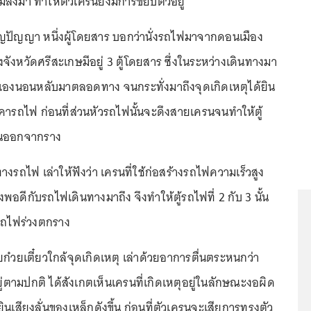
่มลงมา ทำให้ตัวเครนยังมีการขยับตัวอยู่
ปัญญา หนึ่งผู้โดยสาร บอกว่านั่งรถไฟมาจากดอนเมือง
จังหวัดศรีสะเกษมีอยู่ 3 ตู้โดยสาร ซึ่งในระหว่างเดินทางมา
ตัวเองนอนหลับมาตลอดทาง จนกระทั่งมาถึงจุดเกิดเหตุได้ยิน
คารถไฟ ก่อนที่ส่วนหัวรถไฟนั้นจะดึงสายเครนจนทำให้ตู้
็นออกจากราง
งรถไฟ เล่าให้ฟังว่า เครนที่ใช้ก่อสร้างรถไฟความเร็วสูง
พอดีกับรถไฟเดินทางมาถึง จึงทำให้ตู้รถไฟที่ 2 กับ 3 นั้น
นรถไฟร่วงตกราง
ก๋วยเตี๋ยวใกล้จุดเกิดเหตุ เล่าด้วยอาการตื่นตระหนกว่า
ตามปกติ ได้สังเกตเห็นเครนที่เกิดเหตุอยู่ในลักษณะงอผิด
ยินเสียงลั่นของเหล็กดังขึ้น ก่อนที่ตัวเครนจะเสียการทรงตัว