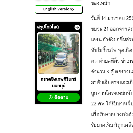
ของเหล็ก
English version
วันที่ 14 มกราคม 2
ขบวน 21 ออกจากสถา
สรุปไทม์ไลน์
เครน กำลังยกชิ้นส่
ทับโบกี้รถไฟ จุดเกิด
คต ตำบลสีคิ้ว อำเภอ
จำนวน 3 ตู้ ตกรางแ
กราดยิงเทพศิรินทร์
มาทับเสียหายและเกิดไ
นนทบุรี
ถูกคานโครงเหล็กหักพั
ติดตาม
22 ศพ ได้รับบาดเจ็
เพื่อรักษาอย่างเร่ง
รับบาดเจ็บ ก็ถูกเคลื