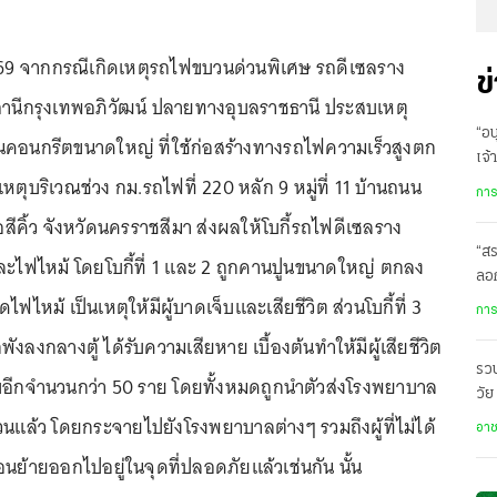
569 จากกรณีเกิดเหตุรถไฟขบวนด่วนพิเศษ รถดีเซลราง
ข
นีกรุงเทพอภิวัฒน์ ปลายทางอุบลราชธานี ประสบเหตุ
“อน
วนคอนกรีตขนาดใหญ่ ที่ใช้ก่อสร้างทางรถไฟความเร็วสูงตก
เจ้
เหตุบริเวณช่วง กม.รถไฟที่ 220 หลัก 9 หมู่ที่ 11 บ้านถนน
พก
การ
สีคิ้ว จังหวัดนครราชสีมา ส่งผลให้โบกี้รถไฟดีเซลราง
“สร
ละไฟไหม้ โดยโบกี้ที่ 1 และ 2 ถูกคานปูนขนาดใหญ่ ตกลง
ลอก
ฟไหม้ เป็นเหตุให้มีผู้บาดเจ็บและเสียชีวิต ส่วนโบกี้ที่ 3
การ
งลงกลางตู้ ได้รับความเสียหาย เบื้องต้นทำให้มีผู้เสียชีวิต
รวบ
บอีกจำนวนกว่า 50 ราย โดยทั้งหมดถูกนำตัวส่งโรงพยาบาล
วัย
สอ
ด่วนแล้ว โดยกระจายไปยังโรงพยาบาลต่างๆ รวมถึงผู้ที่ไม่ได้
อา
่อนย้ายออกไปอยู่ในจุดที่ปลอดภัยแล้วเช่นกัน นั้น