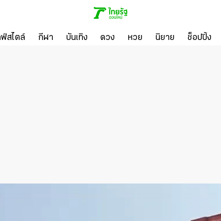
ลฟ์สไตล์
กีฬา
บันเทิง
ดวง
หวย
นิยาย
ช็อปปิ้ง