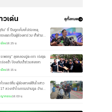
่าวเด่น
ดูทั้งหมด
ุทิน” ชี้ ปืนถูกขโมยไปก่อเหตุ
าของตกเป็นผู้ต้องหาร่วม ย้ำห้าม
ปืนออกนอกเคหสถาน
เมือง
16:25 น.
รเพชญ” ลุยคลองอู่ตะเภา เร่งขุด
ร่องน้ำ ป้องกันน้ำท่วมสงขลา
เมือง
16:15 น.
ไรเดอร์หื่น ผู้ต้องหาคดีขืนใจสาว
 17 ลวงเข้าโรงแรมม่านรูด อ้าง
นวิชานวด
ชญากรรม
16:03 น.