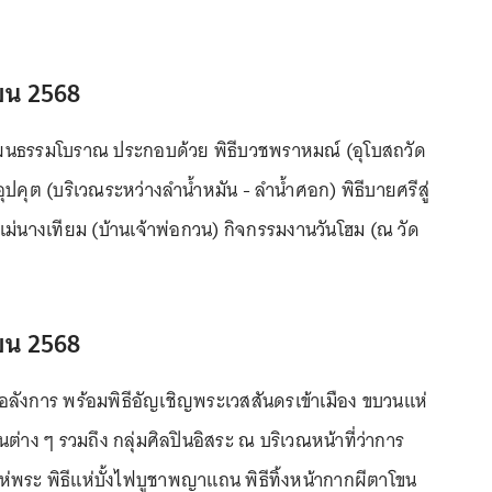
ายน 2568
ัฒนธรรมโบราณ ประกอบด้วย พิธีบวชพราหมณ์ (อุโบสถวัด
อุปคุต (บริเวณระหว่างลำน้ำหมัน - ลำน้ำศอก) พิธีบายศรีสู่
แม่นางเทียม (บ้านเจ้าพ่อกวน) กิจกรรมงานวันโฮม (ณ วัด
ายน 2568
หญ่อลังการ พร้อมพิธีอัญเชิญพระเวสสันดรเข้าเมือง ขบวนแห่
่าง ๆ รวมถึง กลุ่มศิลปินอิสระ ณ บริเวณหน้าที่ว่าการ
ห่พระ พิธีแห่บั้งไฟบูชาพญาแถน พิธีทิ้งหน้ากากผีตาโขน