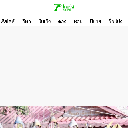
ลฟ์สไตล์
กีฬา
บันเทิง
ดวง
หวย
นิยาย
ช็อปปิ้ง