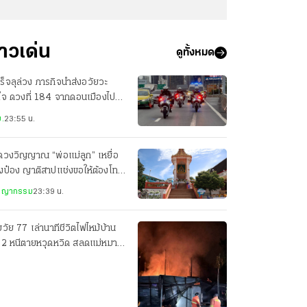
่าวเด่น
ดูทั้งหมด
ร็จลุล่วง ภารกิจนำส่งอวัยวะ
ใจ ดวงที่ 184 จากดอนเมืองไป
ศิริราช เพียง 22 นาที
.
23:55 น.
ดวงวิญญาณ “พ่อแม่ลูก” เหยื่อ
งป๋อง ญาติสาปแช่งขอให้ต้องโทษ
ะหาร
ชญากรรม
23:39 น.
วัย 77 เล่านาทีชีวิตไฟไหม้บ้าน
น 2 หนีตายหวุดหวิด สลดแม่หมา
อมลูกน้อยดับ 7 ตัว