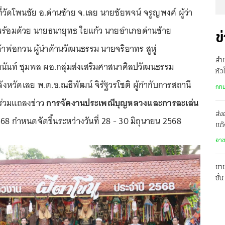
68 ที่วัดโพนชัย อ.ด่านซ้าย จ.เลย นายชัยพจน์ จรูญพงศ์ ผู้ว่า
พร้อมด้วย นายธนายุทธ ใยแก้ว นายอำเภอด่านซ้าย
ข
เจ้าพ่อกวน ผู้นำด้านวัฒนธรรม นายจริยาทร สูหู่
สำเ
นันท์ ชุมพล ผอ.กลุ่มส่งเสริมศาสนาศิลปวัฒนธรรม
หัว
งหวัดเลย พ.ต.อ.ณธีพัฒน์ จิรัฐวรโชติ ผู้กำกับการสถานี
รพ.
กทม
ร่วมแถลงข่าว
การจัดงานประเพณีบุญหลวงและการละเล่น
ส่ง
8 กำหนดจัดขึ้นระหว่างวันที่ 28 - 30 มิถุนายน 2568
แก๊
ปร
อา
ยาย
ชั้
พร้