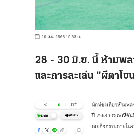
19 มิ.ย. 2568 19:33 น.
28 - 30 มิ.ย. นี้ ห้า
และการละเล่น "ผีตาโข
นักท่องเที่ยวห้ามพ
+
ก
ก
-ก
ปี 2568 ประเพณีอันด
ฟังข่าว
Light
เลยกิจกรรมภายในงา