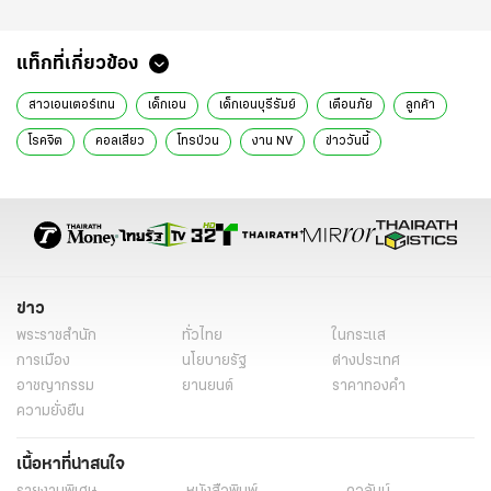
แท็กที่เกี่ยวข้อง
สาวเอนเตอร์เทน
เด็กเอน
เด็กเอนบุรีรัมย์
เตือนภัย
ลูกค้า
โรคจิต
คอลเสียว
โทรป่วน
งาน NV
ข่าววันนี้
ข่าวทั่วไทย
ข่าว
พระราชสำนัก
ทั่วไทย
ในกระแส
การเมือง
นโยบายรัฐ
ต่างประเทศ
อาชญากรรม
ยานยนต์
ราคาทองคำ
ความยั่งยืน
เนื้อหาที่น่าสนใจ