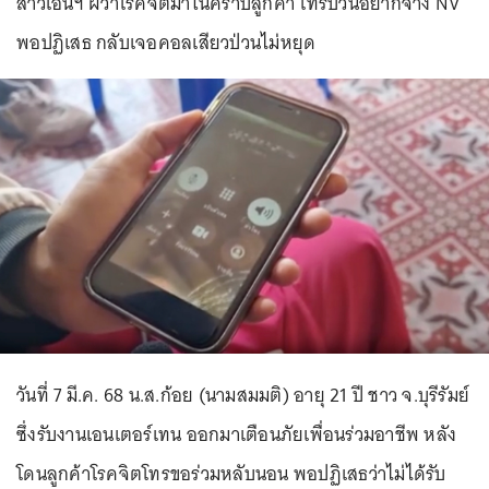
สาวเอนฯ ผวาโรคจิตมาในคราบลูกค้า โทรป่วนอยากจ้าง NV
พอปฏิเสธ กลับเจอคอลเสียวป่วนไม่หยุด
วันที่ 7 มี.ค. 68 น.ส.ก้อย (นามสมมติ) อายุ 21 ปี ชาว จ.บุรีรัมย์
ซึ่งรับงานเอนเตอร์เทน ออกมาเตือนภัยเพื่อนร่วมอาชีพ หลัง
โดนลูกค้าโรคจิตโทรขอร่วมหลับนอน พอปฏิเสธว่าไม่ได้รับ