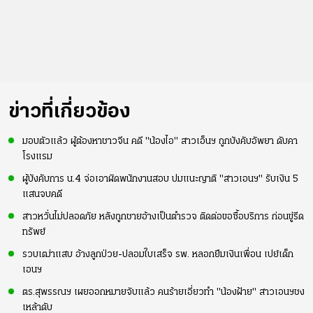
ข่าวที่เกี่ยวข้อง
มอบตัวแล้ว ผู้ต้องหาชาวจีน คดี "น้องไอ" สาวเอ็นฯ ถูกบังคับอัพยา ดับคา
โรงแรม
ผู้บังคับการ น.4 จ่อเอาผิดพนักงานสอบ ปมแนะญาติ "สาวเอนฯ" รับเงิน 5
แสนจบคดี
สาวหวั่นไม่ปลอดภัย หลังถูกชายอ้างเป็นตำรวจ ติดต่อขอซื้อบริการ ก่อนขู่รีด
ทรัพย์
รวบเฒ่าแสบ อ้างลูกป่วย-ปลอมใบเสร็จ รพ. หลอกยืมเงินเพื่อน เปย์เด็ก
เอนฯ
ตร.สุพรรณฯ เผยออกหมายจับแล้ว คนร้ายเอี่ยวทำ "น้องฝ้าย" สาวเอนฯชง
เหล้าดับ