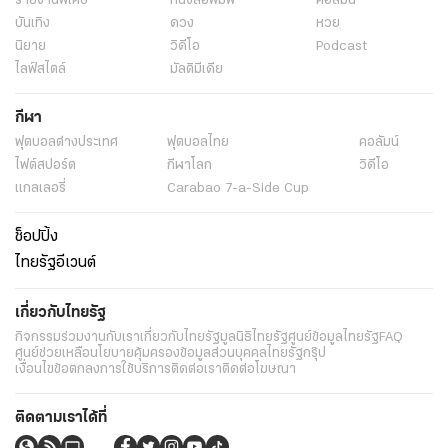
รายงานพิเศษ
หนังสือพิมพ์
คอลัมน์
บันเทิง
ดวง
หวย
นิยาย
วิดีโอ
Podcast
ไลฟ์สไตล์
มัลติมีเดีย
กีฬา
ฟุตบอลต่่างประเทศ
ฟุตบอลไทย
คอลัมน์
ไฟต์สปอร์ต
กีฬาโลก
วิดีโอ
แกลเลอรี่
Carabao 7-a-Side Cup
ช็อปปิ้ง
ไทยรัฐอีเวนต์
เกี่ยวกับไทยรัฐ
กิจกรรม
ร่วมงานกับเรา
เกี่ยวกับไทยรัฐ
มูลนิธิไทยรัฐ
ศูนย์ข้อมูลไทยรัฐ
FAQ
ศูนย์ช่วยเหลือ
นโยบายคุ้มครองข้อมูลส่วนบุคคลไทยรัฐกรุ๊ป
เงื่อนไขข้อตกลงการใช้บริการ
ติดต่อเรา
ติดต่อโฆษณา
ติดตามเราได้ที่