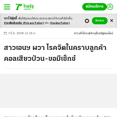
สมัครบริการ
เราใช้คุ้กกี้
เพื่อให้ทุกคนได้ประสบ
การณ์การใช้งานที่ดียิ่งขึ้น
+
ก
ก
-ก
รับทราบ
อ่านเพิ่มเติมคลิก
(Privacy Policy)
และ
(Cookie Policy)
7 มี.ค. 2568 12:26 น.
ข่าว
ทั่วไทย
อีสาน
ไทยรัฐออนไลน์
สาวเอนฯ ผวา โรคจิตในคราบลูกค้า
คอลเสียวป่วน-ขอมีเซ็กซ์
...