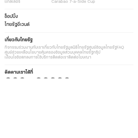
แกลเลอรี่
Carabao 7-a-Side Cup
ช็อปปิ้ง
ไทยรัฐอีเวนต์
เกี่ยวกับไทยรัฐ
กิจกรรม
ร่วมงานกับเรา
เกี่ยวกับไทยรัฐ
มูลนิธิไทยรัฐ
ศูนย์ข้อมูลไทยรัฐ
FAQ
ศูนย์ช่วยเหลือ
นโยบายคุ้มครองข้อมูลส่วนบุคคลไทยรัฐกรุ๊ป
เงื่อนไขข้อตกลงการใช้บริการ
ติดต่อเรา
ติดต่อโฆษณา
ติดตามเราได้ที่
Application
My THAIRATH