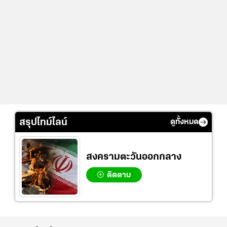
...
สรุปไทม์ไลน์
ดูทั้งหมด
สงครามตะวันออกกลาง
ติดตาม