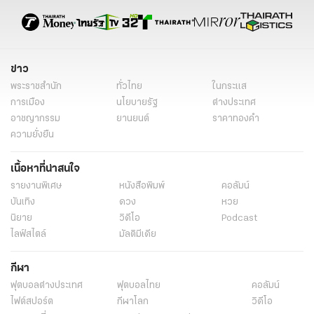
เลือกตั้งอบจ.
เลือกตั้งนายก อบจ.
เลือกตั้งนายก อบจ. 2568
เลือกตั้งท้องถิ่น
เลือกตั้ง 2568
การเลือกตั้ง
เลือกตั้ง
ข่าวการเมือง เลือกตั้ง
ข่าวการเมืองวันนี้
ข่าวการเมือง ไทยรัฐ
ข่าว
ข่าวด่วน
ข่าววันนี้
ข่าวการเมือง
พระราชสำนัก
ทั่วไทย
ในกระแส
การเมือง
นโยบายรัฐ
ต่างประเทศ
อาชญากรรม
ยานยนต์
ราคาทองคำ
ความยั่งยืน
เนื้อหาที่น่าสนใจ
รายงานพิเศษ
หนังสือพิมพ์
คอลัมน์
บันเทิง
ดวง
หวย
นิยาย
วิดีโอ
Podcast
ไลฟ์สไตล์
มัลติมีเดีย
กีฬา
ฟุตบอลต่่างประเทศ
ฟุตบอลไทย
คอลัมน์
ไฟต์สปอร์ต
กีฬาโลก
วิดีโอ