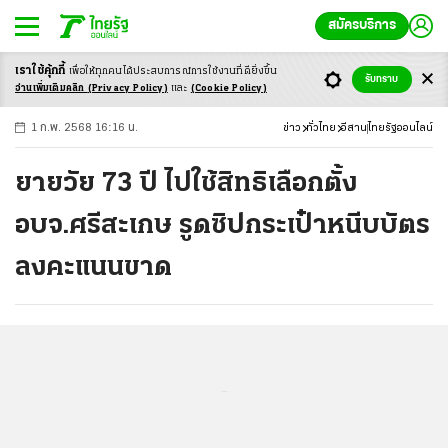
สมัครบริการ
เราใช้คุ้กกี้
เพื่อให้ทุกคนได้ประสบ
การณ์การใช้งานที่ดียิ่งขึ้น
+
ก
ก
-ก
รับทราบ
อ่านเพิ่มเติมคลิก
(Privacy Policy)
และ
(Cookie Policy)
1 ก.พ. 2568 16:16 น.
ข่าว
ทั่วไทย
อีสาน
ไทยรัฐออนไลน์
ยายวัย 73 ปี ไปใช้สิทธิเลือกตั้ง
อบจ.ศรีสะเกษ รูดซิปกระเป๋าหนีบบัตร
ลงคะแนนขาด
...