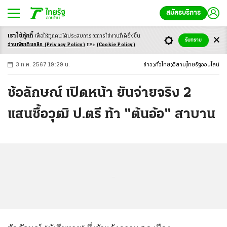
สมัครบริการ
เราใช้คุ้กกี้
เพื่อให้ทุกคนได้ประสบ
การณ์การใช้งานที่ดียิ่งขึ้น
+
ก
ก
-ก
รับทราบ
อ่านเพิ่มเติมคลิก
(Privacy Policy)
และ
(Cookie Policy)
3 ก.ค. 2567 19:29 น.
ข่าว
ทั่วไทย
อีสาน
ไทยรัฐออนไลน์
ซ้อลักษณ์ เปิดหน้า ยันจ่ายจริง 2
แสนซื้อวุฒิ ป.ตรี ท้า "ต้นอ้อ" สาบาน
...