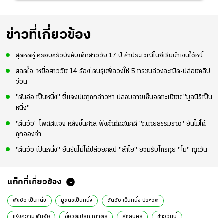
ข่าวที่เกี่ยวข้อง
สุดหดหู่ ครอบครัวบังคับเด็กสาววัย 17 ปี ค้าประเวณีไนจีเรียนำเงินใช้หนี้
สลดใจ เหยื่อสาววัย 14 ร้องโดนรุ่นพี่ลวงให้ 5 ทรชนล่วงละเมิด-ปล่อยคลิป
ว่อน
"ต้นอ้อ เป็นหนึ่ง" ชี้แจงปมถูกกล่าวหา ปลอมลายเซ็นจดทะเบียน "มูลนิธิเป็น
หนึ่ง"
"ต้นอ้อ" โพสต์แจง หลังขึ้นศาล ฟังคำตัดสินคดี "ทนายธรรมราช" ยันไม่ได้
ถูกจองจำ
"ต้นอ้อ เป็นหนึ่ง" ยืนยันไม่ได้ปล่อยคลิป "ลำไย" ยอมรับโทรคุย "โม" ทุกวัน
แท็กที่เกี่ยวข้อง
ต้นอ้อ เป็นหนึ่ง
มูลินิธิเป็นหนึ่ง
ต้นอ้อ เป็นหนึ่ง ประวัติ
แจ้งความ ต้นอ้อ
ซื้อวุฒิปริญญาตรี
สกลนคร
ข่าววันนี้