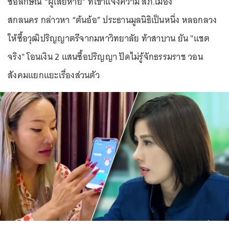
ซ้อลักษณ์ “ผู้เสียหาย” ที่เข้าแจ้งความ สภ.เมือง
สกลนคร กล่าวหา “ต้นอ้อ” ประธานมูลนิธิเป็นหนึ่ง หลอกลวง
ให้ซื้อวุฒิปริญญาตรีจากมหาวิทยาลัย ท้าสาบาน ยัน "แชต
จริง" โอนเงิน 2 แสนซื้อปริญญา ปัดไม่รู้จักธรรมราช วอน
สังคมแยกแยะเรื่องส่วนตัว