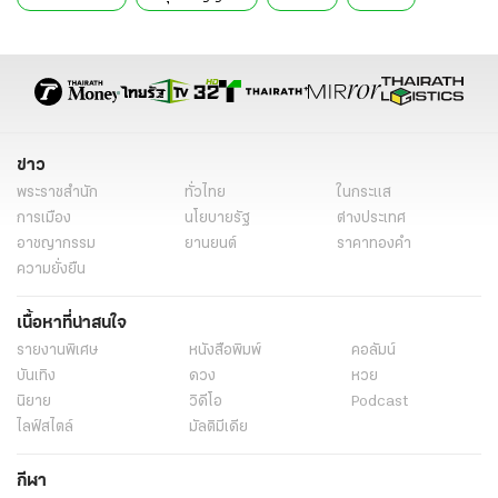
ชลิดา พะละมาตย์
ข่าวทั่วไป
ข่าว
พระราชสำนัก
ทั่วไทย
ในกระแส
การเมือง
นโยบายรัฐ
ต่างประเทศ
อาชญากรรม
ยานยนต์
ราคาทองคำ
ความยั่งยืน
เนื้อหาที่น่าสนใจ
รายงานพิเศษ
หนังสือพิมพ์
คอลัมน์
บันเทิง
ดวง
หวย
นิยาย
วิดีโอ
Podcast
ไลฟ์สไตล์
มัลติมีเดีย
กีฬา