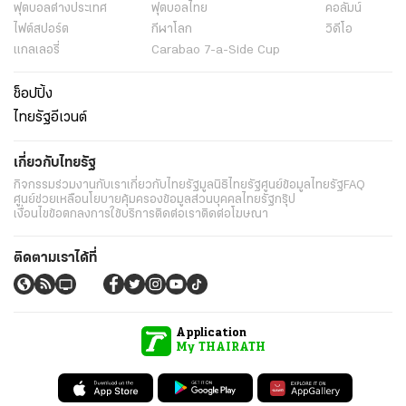
ฟุตบอลต่่างประเทศ
ฟุตบอลไทย
คอลัมน์
ไฟต์สปอร์ต
กีฬาโลก
วิดีโอ
แกลเลอรี่
Carabao 7-a-Side Cup
ช็อปปิ้ง
ไทยรัฐอีเวนต์
เกี่ยวกับไทยรัฐ
กิจกรรม
ร่วมงานกับเรา
เกี่ยวกับไทยรัฐ
มูลนิธิไทยรัฐ
ศูนย์ข้อมูลไทยรัฐ
FAQ
ศูนย์ช่วยเหลือ
นโยบายคุ้มครองข้อมูลส่วนบุคคลไทยรัฐกรุ๊ป
เงื่อนไขข้อตกลงการใช้บริการ
ติดต่อเรา
ติดต่อโฆษณา
ติดตามเราได้ที่
Application
My THAIRATH